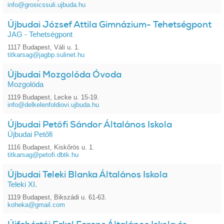
info@grosicssuli.ujbuda.hu
Újbudai József Attila Gimnázium- Tehetségpont
JAG - Tehetségpont
1117 Budapest, Váli u. 1.
titkarsag@jagbp.sulinet.hu
Újbudai Mozgolóda Óvoda
Mozgolóda
1119 Budapest, Lecke u. 15-19.
info@delkelenfoldiovi.ujbuda.hu
Újbudai Petőfi Sándor Általános Iskola
Újbudai Petőfi
1116 Budapest, Kiskőrös u. 1.
titkarsag@petofi.dbtk.hu
Újbudai Teleki Blanka Általános Iskola
Teleki XI.
1119 Budapest, Bikszádi u. 61-63.
koheka@gmail.com