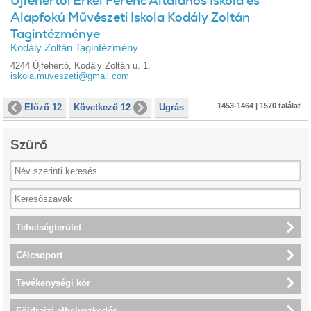
Újfehértói Erkel Ferenc Általános Iskola és
Alapfokú Művészeti Iskola Kodály Zoltán
Tagintézménye
Kodály Zoltán Tagintézmény
4244 Újfehértó, Kodály Zoltán u. 1.
iskola.muveszeti@gmail.com
1453-1464 | 1570 találat
Előző 12
Következő 12
Ugrás
Szűrő
Tehetségterület
Célcsoport
Tevékenységi kör
Földrajzi elhelyezkedés