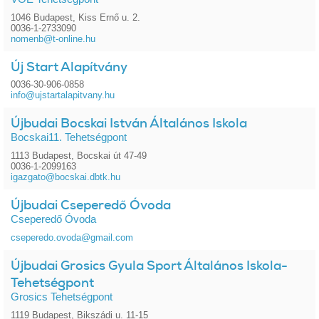
1046 Budapest, Kiss Ernő u. 2.
0036-1-2733090
nomenb@t-online.hu
Új Start Alapítvány
0036-30-906-0858
info@ujstartalapitvany.hu
Újbudai Bocskai István Általános Iskola
Bocskai11. Tehetségpont
1113 Budapest, Bocskai út 47-49
0036-1-2099163
igazgato@bocskai.dbtk.hu
Újbudai Cseperedő Óvoda
Cseperedő Óvoda
cseperedo.ovoda@gmail.com
Újbudai Grosics Gyula Sport Általános Iskola-
Tehetségpont
Grosics Tehetségpont
1119 Budapest, Bikszádi u. 11-15