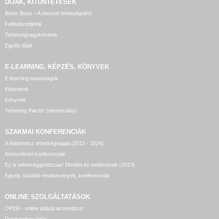
DÍJAK, KITÜNTETÉSEK
Bonis Bona – A nemzet tehetségeiért
Felfedezettjeink
Tehetségnagykövetek
Egyéb díjak
E-LEARNING, KÉPZÉS, KÖNYVEK
E-learning tananyagok
Képzések
Könyvek
Tehetség Piactér (mentorálás)
SZAKMAI KONFERENCIÁK
A Matehetsz tehetségnapjai (2010 - 2024)
Nemzetközi konferenciák
Ez is tehetséggondozás! Elmélet és módszerek (2013)
Egyéb, további rendezvények, konferenciák
ONLINE SZOLGÁLTATÁSOK
OPER - online pályázati rendszer