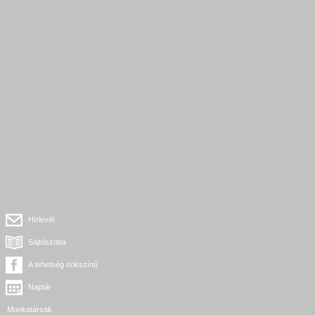
Hírlevél
Sajtószoba
A tehetség sokszínű
Naptár
Munkatársak