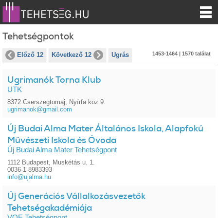
Tehetségpontok
1453-1464 | 1570 találat
Előző 12
Következő 12
Ugrás
Ugrimanók Torna Klub
UTK
8372 Cserszegtomaj, Nyírfa köz 9.
ugrimanok@gmail.com
Új Budai Alma Mater Általános Iskola, Alapfokú
Művészeti Iskola és Óvoda
Új Budai Alma Mater Tehetségpont
1112 Budapest, Muskétás u. 1.
0036-1-8983393
info@ujalma.hu
Új Generációs Vállalkozásvezetők
Tehetségakadémiája
VOE Tehetségpont