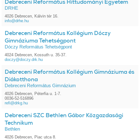
Debreceni Református Hittudományi Egyetem
DRHE
4026 Debrecen, Kálvin tér 16.
info@drhe.hu
Debreceni Református Kollégium Dóczy
Gimnáziuma Tehetségpont
Dóczy Református Tehetségpont
4024 Debrecen, Kossuth u. 35-37.
doczy@doczy.drk.hu
Debreceni Református Kollégium Gimnáziuma és
Diákotthona
Debreceni Református Gimnázium
4026 Debrecen, Péterfia u. 1-7.
0036-52-516896
refi@drkg.hu
Debreceni SZC Bethlen Gábor Közgazdasági
Technikum
Bethlen
4026 Debrecen, Piac utca 8.