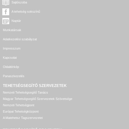
Sajtószoba
A tehetség sokszínű
Naptár
Munkatársak
Adatkezelési szabályzat
Impresszum
Kapcsolat
Oldaltérkép
Panaszkezelés
TEHETSÉGSEGÍTŐ SZERVEZETEK
Nemzeti Tehetségsegítő Tanács
Magyar Tehetségsegítő Szervezetek Szövetsége
Nemzeti Tehetségpont
Európai Tehetségközpont
A Matehetsz Tagszervezetei