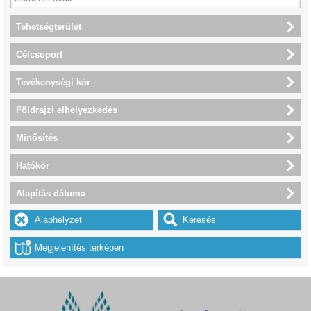
Tehetségterület
Célcsoport
Tevékenységi kör
Földrajzi elhelyezkedés
Minősítés
Hatókör
Alapítás dátuma