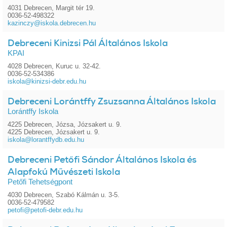
4031 Debrecen, Margit tér 19.
0036-52-498322
kazinczy@iskola.debrecen.hu
Debreceni Kinizsi Pál Általános Iskola
KPAI
4028 Debrecen, Kuruc u. 32-42.
0036-52-534386
iskola@kinizsi-debr.edu.hu
Debreceni Lorántffy Zsuzsanna Általános Iskola
Lorántffy Iskola
4225 Debrecen, Józsa, Józsakert u. 9.
4225 Debrecen, Józsakert u. 9.
iskola@lorantffydb.edu.hu
Debreceni Petőfi Sándor Általános Iskola és
Alapfokú Művészeti Iskola
Petőfi Tehetségpont
4030 Debrecen, Szabó Kálmán u. 3-5.
0036-52-479582
petofi@petofi-debr.edu.hu