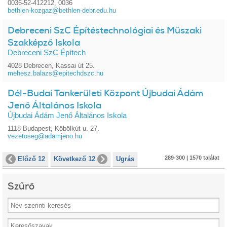
0036-52-412212, 0036
bethlen-kozgaz@bethlen-debr.edu.hu
Debreceni SzC Építéstechnológiai és Műszaki
Szakképző Iskola
Debreceni SzC Építech
4028 Debrecen, Kassai út 25.
mehesz.balazs@epitechdszc.hu
Dél-Budai Tankerületi Központ Újbudai Ádám
Jenő Általános Iskola
Újbudai Ádám Jenő Általános Iskola
1118 Budapest, Köbölkút u. 27.
vezetoseg@adamjeno.hu
289-300 | 1570 találat
Előző 12
Következő 12
Ugrás
Szűrő