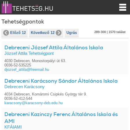
Tehetségpontok
289-300 | 1570 találat
Előző 12
Következő 12
Ugrás
Debreceni József Attila Általános Iskola
József Attila Tehetségpont
4030 Debrecen, Monostorpályi út 63.
0036-52-535225
djozsef_attila@freemail.hu
Debreceni Karácsony Sándor Általános Iskola
Debrecen Karácsony
4034 Debrecen, Komáromi Csipkés György tér 9.
0036-52-412-544
karacsony@karacsony-deb.edu.hu
Debreceni Kazinczy Ferenc Általános Iskola és
AMI
KFÁIAMI