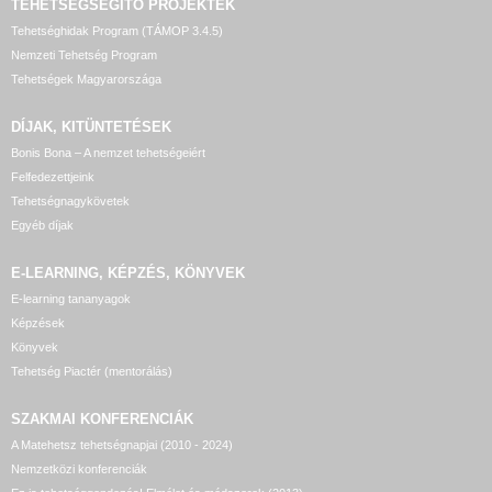
TEHETSÉGSEGÍTŐ
PROJEKTEK
Tehetséghidak Program (TÁMOP 3.4.5)
Nemzeti Tehetség Program
Tehetségek Magyarországa
DÍJAK, KITÜNTETÉSEK
Bonis Bona – A nemzet tehetségeiért
Felfedezettjeink
Tehetségnagykövetek
Egyéb díjak
E-LEARNING, KÉPZÉS, KÖNYVEK
E-learning tananyagok
Képzések
Könyvek
Tehetség Piactér (mentorálás)
SZAKMAI KONFERENCIÁK
A Matehetsz tehetségnapjai (2010 - 2024)
Nemzetközi konferenciák