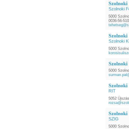
Szolnoki
Szolnoki F
5000 Szolnok
0036-56-51
tehetseg@sz
Szolnoki
Szolnoki K
5000 Szolno
korosisulis
Szolnoki
5000 Szolnok
surman.pal@
Szolnoki
RIT
5052 Újszás
rozsa@szol
Szolnoki
SZIG
5000 Szolno