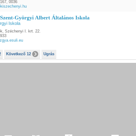
167, 0036
kiszechenyi.hu
 Szent-Györgyi Albert Általános Iskola
gyi Iskola
, Széchenyi I. krt. 22.
4933
zgya.esuli.eu
2
Következő 12
Ugrás