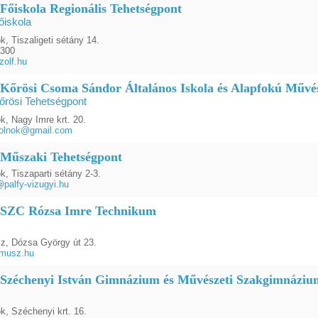
 Főiskola Regionális Tehetségpont
őiskola
, Tiszaligeti sétány 14.
0300
olf.hu
 Kőrösi Csoma Sándor Általános Iskola és Alapfokú Művés
őrösi Tehetségpont
k, Nagy Imre krt. 20.
zolnok@gmail.com
 Műszaki Tehetségpont
, Tiszaparti sétány 2-3.
palfy-vizugyi.hu
 SZC Rózsa Imre Technikum
z, Dózsa György út 23.
musz.hu
 Széchenyi István Gimnázium és Művészeti Szakgimnázium
k, Széchenyi krt. 16.