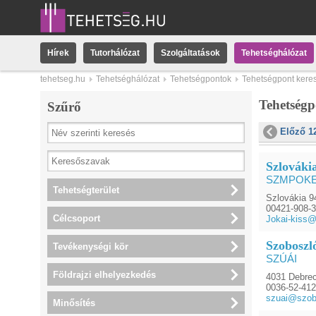
Hírek
Tutorhálózat
Szolgáltatások
Tehetséghálózat
tehetseg.hu
Tehetséghálózat
Tehetségpontok
Tehetségpont kere
Tehetség
Szűrő
Előző 1
Szlováki
SZMPOK
Tehetségterület
Szlovákia 9
00421-908-
Célcsoport
Jokai-kiss@
Szoboszló
Tevékenységi kör
SZÚÁI
Földrajzi elhelyezkedés
4031 Debrec
0036-52-41
szuai@szobo
Minősítés