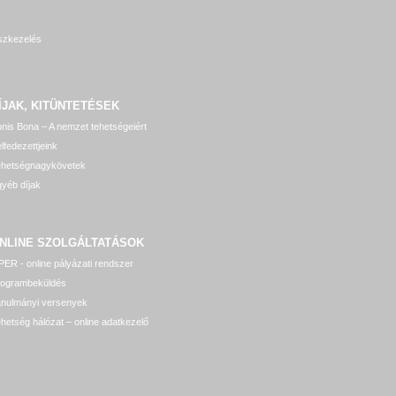
szkezelés
ÍJAK, KITÜNTETÉSEK
nis Bona – A nemzet tehetségeiért
lfedezettjeink
ehetségnagykövetek
yéb díjak
NLINE SZOLGÁLTATÁSOK
ER - online pályázati rendszer
rogrambeküldés
anulmányi versenyek
hetség hálózat – online adatkezelő