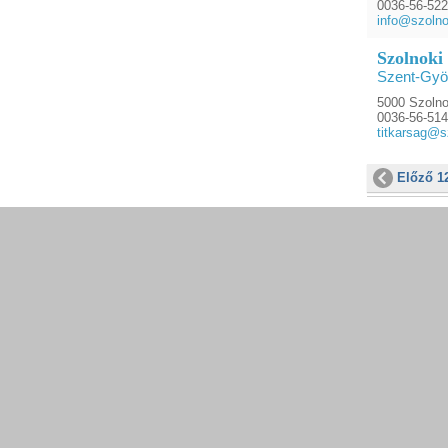
0036-56-522
info@szolno
Szolnoki
Szent-Györ
5000 Szolnok
0036-56-51
titkarsag@s
Előző 1