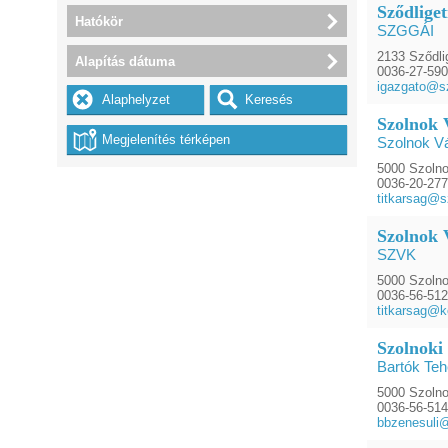
Sződlige
Hatókör
SZGGÁI
2133 Sződlig
Alapítás dátuma
0036-27-59
igazgato@sz
Szolnok 
Szolnok V
5000 Szolno
0036-20-27
titkarsag@s
Szolnok 
SZVK
5000 Szolno
0036-56-51
titkarsag@k
Szolnoki
Bartók Teh
5000 Szolno
0036-56-51
bbzenesuli