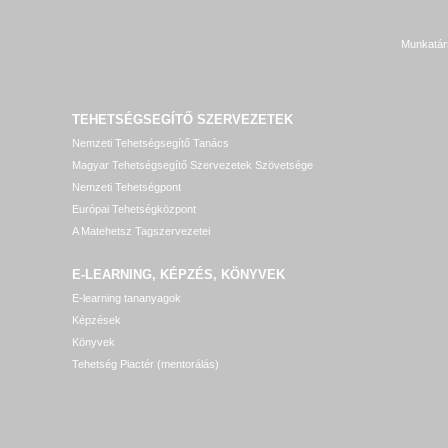
Munkatár
TEHETSÉGSEGÍTŐ SZERVEZETEK
Nemzeti Tehetségsegítő Tanács
Magyar Tehetségsegítő Szervezetek Szövetsége
Nemzeti Tehetségpont
Európai Tehetségközpont
A Matehetsz Tagszervezetei
E-LEARNING, KÉPZÉS, KÖNYVEK
E-learning tananyagok
Képzések
Könyvek
Tehetség Piactér (mentorálás)