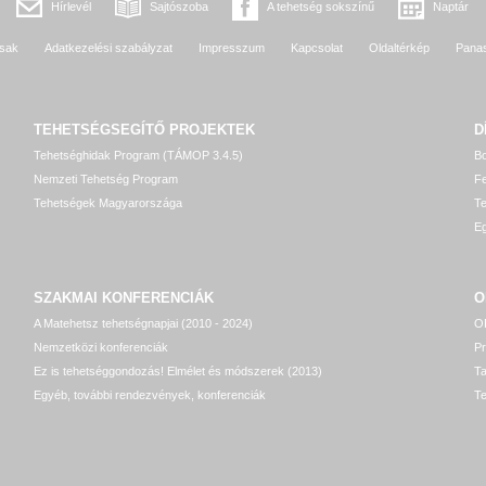
Hírlevél
Sajtószoba
A tehetség sokszínű
Naptár
sak
Adatkezelési szabályzat
Impresszum
Kapcsolat
Oldaltérkép
Pana
TEHETSÉGSEGÍTŐ
PROJEKTEK
D
Tehetséghidak Program (TÁMOP 3.4.5)
Bo
Nemzeti Tehetség Program
Fe
Tehetségek Magyarországa
T
Eg
SZAKMAI KONFERENCIÁK
O
A Matehetsz tehetségnapjai (2010 - 2024)
OP
Nemzetközi konferenciák
P
Ez is tehetséggondozás! Elmélet és módszerek (2013)
T
Egyéb, további rendezvények, konferenciák
Te