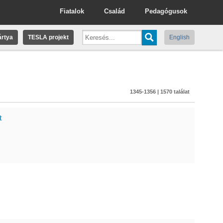
Fiatalok
Család
Pedagógusok
rtya
TESLA projekt
English
1345-1356 | 1570 találat
t