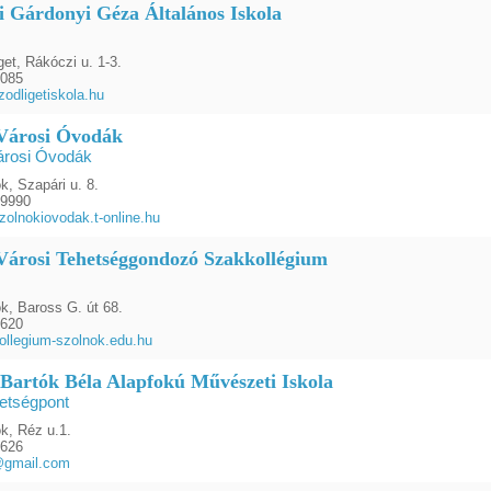
ti Gárdonyi Géza Általános Iskola
et, Rákóczi u. 1-3.
0085
odligetiskola.hu
Városi Óvodák
árosi Óvodák
k, Szapári u. 8.
79990
zolnokiovodak.t-online.hu
Városi Tehetséggondozó Szakkollégium
k, Baross G. út 68.
2620
ollegium-szolnok.edu.hu
 Bartók Béla Alapfokú Művészeti Iskola
etségpont
k, Réz u.1.
4626
@gmail.com