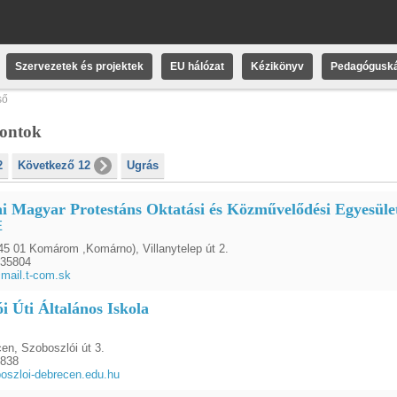
Szervezetek és projektek
EU hálózat
Kézikönyv
Pedagóguská
ső
pontok
2
Következő 12
Ugrás
ai Magyar Protestáns Oktatási és Közművelődési Egyesüle
E
45 01 Komárom ,Komárno), Villanytelep út 2.
335804
mail.t-com.sk
i Úti Általános Iskola
en, Szoboszlói út 3.
2838
szloi-debrecen.edu.hu