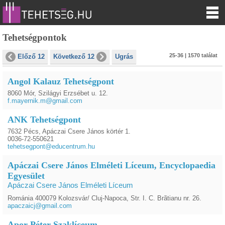
Tehetségpontok
25-36 | 1570 találat
Előző 12
Következő 12
Ugrás
Angol Kalauz Tehetségpont
8060 Mór, Szilágyi Erzsébet u. 12.
f.mayernik.m@gmail.com
ANK Tehetségpont
7632 Pécs, Apáczai Csere János körtér 1.
0036-72-550621
tehetsegpont@educentrum.hu
Apáczai Csere János Elméleti Líceum, Encyclopaedia
Egyesület
Apáczai Csere János Elméleti Líceum
Románia 400079 Kolozsvár/ Cluj-Napoca, Str. I. C. Brãtianu nr. 26.
apaczaicj@gmail.com
Apor Péter Szaklíceum