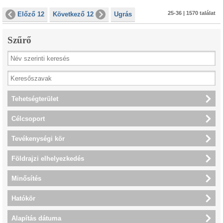
25-36 | 1570 találat
Előző 12
Következő 12
Ugrás
Szűrő
Tehetségterület
Célcsoport
Tevékenységi kör
Földrajzi elhelyezkedés
Minősítés
Hatókör
Alapítás dátuma