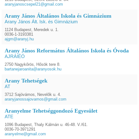
aranyjanoscsepel21@gmail.com
Arany János Általános Iskola és Gimnázium
Arany János Ált. Isk. és Gimnázium
1124 Budapest, Meredek u. 1.
0036-1-3193381
ajgm@aranyj.hu
Arany János Református Általános Iskola és Óvoda
AJRÁIÉÓ
2750 Nagykőrös, Hősök tere 8.
bartanejaroanita@aranyosok.hu
Arany Tehetségek
AT
3712 Sajóvámos, Nevelők u. 4.
aranyjanossajovamos@gmail.com
Aranyelme Tehetséggondozó Egyesület
ATE
1096 Budapest, Thaly Kálmán u. 46-48. V./61.
0036-70-3971291
aranyelme@gmail.com