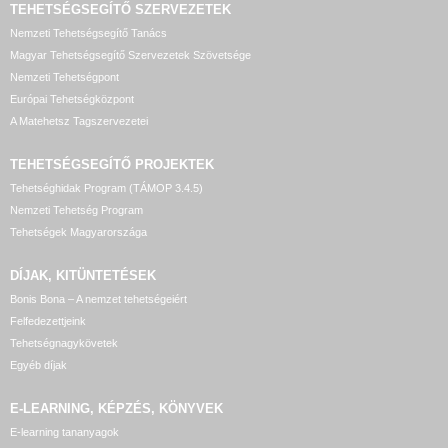
TEHETSÉGSEGÍTŐ SZERVEZETEK
Nemzeti Tehetségsegítő Tanács
Magyar Tehetségsegítő Szervezetek Szövetsége
Nemzeti Tehetségpont
Európai Tehetségközpont
A Matehetsz Tagszervezetei
TEHETSÉGSEGÍTŐ
PROJEKTEK
Tehetséghidak Program (TÁMOP 3.4.5)
Nemzeti Tehetség Program
Tehetségek Magyarországa
DÍJAK, KITÜNTETÉSEK
Bonis Bona – A nemzet tehetségeiért
Felfedezettjeink
Tehetségnagykövetek
Egyéb díjak
E-LEARNING, KÉPZÉS, KÖNYVEK
E-learning tananyagok