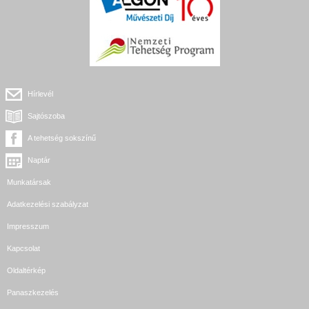
Hírlevél
Sajtószoba
A tehetség sokszínű
Naptár
Munkatársak
Adatkezelési szabályzat
Impresszum
Kapcsolat
Oldaltérkép
Panaszkezelés