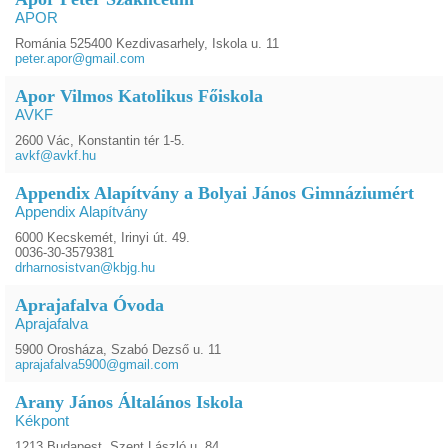
APOR
Románia 525400 Kezdivasarhely, Iskola u. 11
peter.apor@gmail.com
Apor Vilmos Katolikus Főiskola
AVKF
2600 Vác, Konstantin tér 1-5.
avkf@avkf.hu
Appendix Alapítvány a Bolyai János Gimnáziumért
Appendix Alapítvány
6000 Kecskemét, Irinyi út. 49.
0036-30-3579381
drharnosistvan@kbjg.hu
Aprajafalva Óvoda
Aprajafalva
5900 Orosháza, Szabó Dezső u. 11
aprajafalva5900@gmail.com
Arany János Általános Iskola
Kékpont
1213 Budapest, Szent László u. 84.