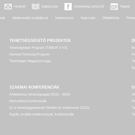
Hírlevél
Sajtószoba
A tehetség sokszínű
Naptár
sak
Adatkezelési szabályzat
Impresszum
Kapcsolat
Oldaltérkép
Pana
TEHETSÉGSEGÍTŐ
PROJEKTEK
D
Tehetséghidak Program (TÁMOP 3.4.5)
Bo
Nemzeti Tehetség Program
Fe
Tehetségek Magyarországa
T
Eg
SZAKMAI KONFERENCIÁK
O
A Matehetsz tehetségnapjai (2010 - 2024)
OP
Nemzetközi konferenciák
P
Ez is tehetséggondozás! Elmélet és módszerek (2013)
T
Egyéb, további rendezvények, konferenciák
Te