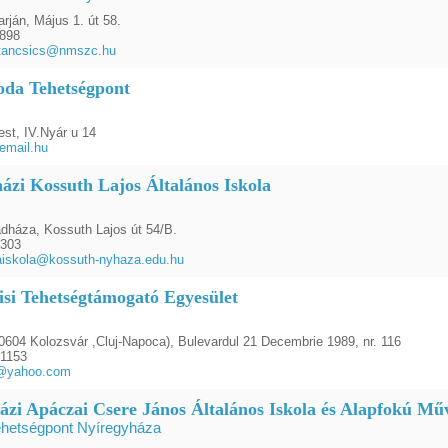
rján, Május 1. út 58.
1898
-tancsics@nmszc.hu
da Tehetségpont
st, IV.Nyár u 14
email.hu
ázi Kossuth Lajos Általános Iskola
dháza, Kossuth Lajos út 54/B.
1303
aiskola@kossuth-nyhaza.edu.hu
isi Tehetségtámogató Egyesület
604 Kolozsvár ,Cluj-Napoca), Bulevardul 21 Decembrie 1989, nr. 116
31153
i@yahoo.com
ázi Apáczai Csere János Általános Iskola és Alapfokú Műv
ehetségpont Nyíregyháza