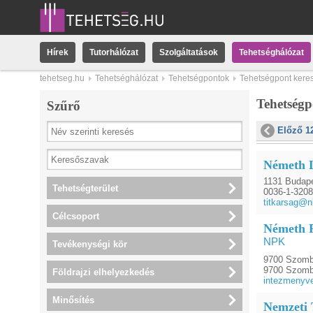
Hírek
Tutorhálózat
Szolgáltatások
Tehetséghálózat
tehetseg.hu
Tehetséghálózat
Tehetségpontok
Tehetségpont kere
Tehetség
Szűrő
Előző 1
Németh 
1131 Budape
Tehetségterület
0036-1-320
titkarsag@n
Célcsoport
Németh P
NPK
Tevékenységi kör
9700 Szomba
9700 Szomba
Földrajzi elhelyezkedés
intezmenyve
Minősítés
Nemzeti 