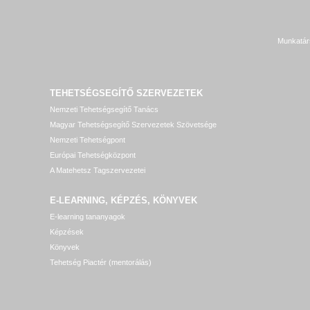
Munkatár
TEHETSÉGSEGÍTŐ SZERVEZETEK
Nemzeti Tehetségsegítő Tanács
Magyar Tehetségsegítő Szervezetek Szövetsége
Nemzeti Tehetségpont
Európai Tehetségközpont
A Matehetsz Tagszervezetei
E-LEARNING, KÉPZÉS, KÖNYVEK
E-learning tananyagok
Képzések
Könyvek
Tehetség Piactér (mentorálás)