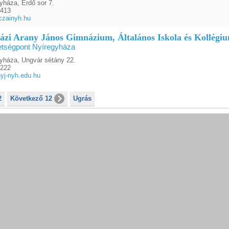
yháza, Erdő sor 7.
9413
czainyh.hu
ázi Arany János Gimnázium, Általános Iskola és Kollégi
etségpont Nyíregyháza
yháza, Ungvár sétány 22.
7222
yj-nyh.edu.hu
2
Következő 12
Ugrás