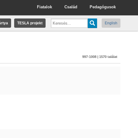
Fiatalok
Család
Pedagógusok
rtya
TESLA projekt
English
997-1008 | 1570 találat