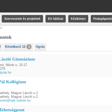
Szervezetek és projektek
EU hálózat
Kézikönyv
Pedagóguská
ső
pontok
2
Következő 12
Ugrás
László Gimnázium
st, Nővér u. 15-17.
8276
lg-bp.hu
ál Kollégium
thely, Magyar László u.2.
thely, Magyar László u.2.
zeto@npk.sulinet.hu
Tehetségpont