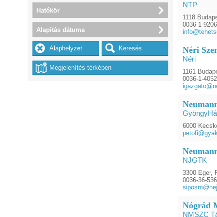
NTP
Hatókör
1118 Budape
0036-1-920
Alapítás dátuma
info@tehets
Néri Sze
Néri
1161 Budape
0036-1-405
igazgato@ne
Neumann 
GyöngyHá
6000 Kecske
petofi@gyak
Neumann
NJGTK
3300 Eger, 
0036-36-53
siposm@nej
Nógrád M
NMSZC Tán