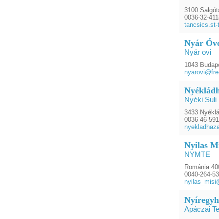
3100 Salgóta
0036-32-41
tancsics.st
Nyár Óvo
Nyár ovi
1043 Budape
nyarovi@fre
Nyékládh
Nyéki Suli
3433 Nyéklá
0036-46-59
nyekladhaz
Nyilas M
NYMTE
Románia 400
0040-264-5
nyilas_mis
Nyíregyh
Apáczai T