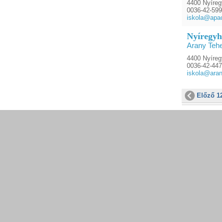
4400 Nyíreg
0036-42-59
iskola@apa
Nyíregyh
Arany Teh
4400 Nyíreg
0036-42-44
iskola@aran
Előző 1