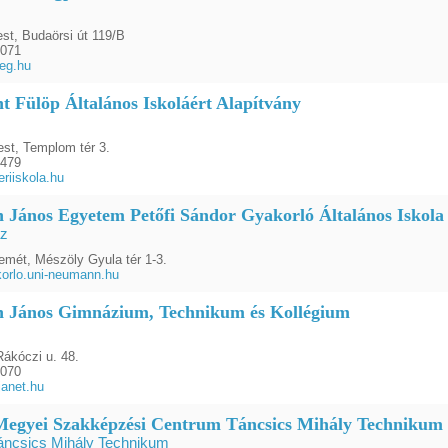
st, Budaörsi út 119/B
6071
eg.hu
nt Fülöp Általános Iskoláért Alapítvány
st, Templom tér 3.
2479
riiskola.hu
János Egyetem Petőfi Sándor Gyakorló Általános Iskola
z
mét, Mészöly Gyula tér 1-3.
orlo.uni-neumann.hu
 János Gimnázium, Technikum és Kollégium
Rákóczi u. 48.
6070
anet.hu
egyei Szakképzési Centrum Táncsics Mihály Technikum
csics Mihály Technikum