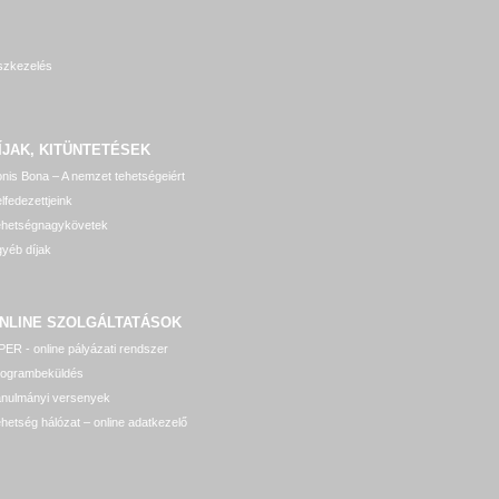
szkezelés
ÍJAK, KITÜNTETÉSEK
nis Bona – A nemzet tehetségeiért
lfedezettjeink
ehetségnagykövetek
yéb díjak
NLINE SZOLGÁLTATÁSOK
ER - online pályázati rendszer
rogrambeküldés
anulmányi versenyek
hetség hálózat – online adatkezelő