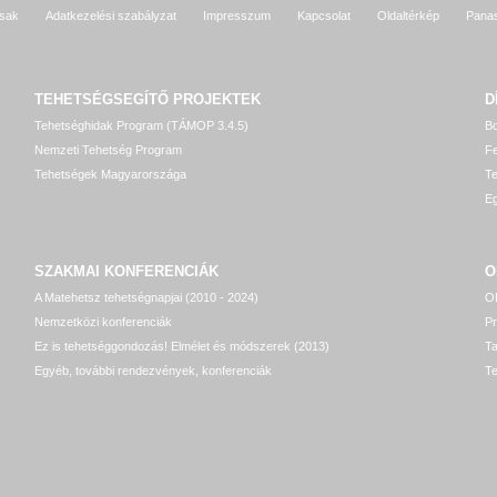
sak
Adatkezelési szabályzat
Impresszum
Kapcsolat
Oldaltérkép
Pana
TEHETSÉGSEGÍTŐ
PROJEKTEK
D
Tehetséghidak Program (TÁMOP 3.4.5)
Bo
Nemzeti Tehetség Program
Fe
Tehetségek Magyarországa
T
Eg
SZAKMAI KONFERENCIÁK
O
A Matehetsz tehetségnapjai (2010 - 2024)
OP
Nemzetközi konferenciák
P
Ez is tehetséggondozás! Elmélet és módszerek (2013)
T
Egyéb, további rendezvények, konferenciák
Te