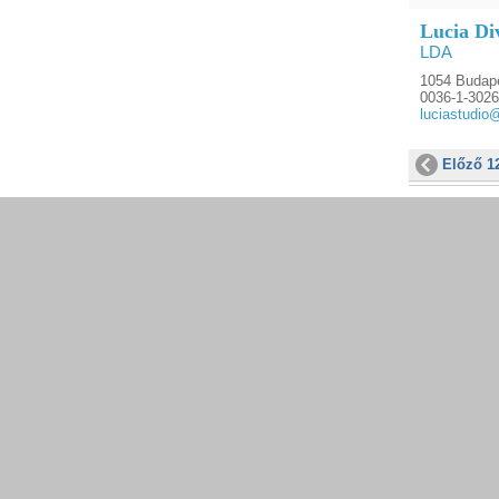
Lucia Di
LDA
1054 Budape
0036-1-3026
luciastudio
Előző 1