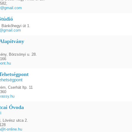
582,
r@gmail.com
túdió
 Bánkőhegyi út 1.
o@gmail.com
lapítvány
ény, Börzsönyi u. 28.
5166
ont.hu
Tehetségpont
ehetségpont
ém, Cserhát ltp. 11
6360
vassy.hu
tcai Óvoda
i
, Lövész utca 2.
128
@t-online.hu