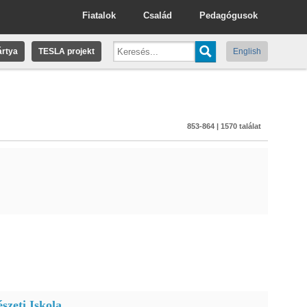
Fiatalok
Család
Pedagógusok
rtya
TESLA projekt
English
853-864 | 1570 találat
szeti Iskola