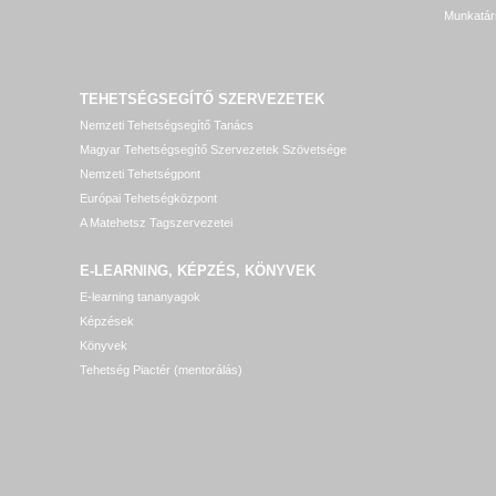
Munkatár
TEHETSÉGSEGÍTŐ SZERVEZETEK
Nemzeti Tehetségsegítő Tanács
Magyar Tehetségsegítő Szervezetek Szövetsége
Nemzeti Tehetségpont
Európai Tehetségközpont
A Matehetsz Tagszervezetei
E-LEARNING, KÉPZÉS, KÖNYVEK
E-learning tananyagok
Képzések
Könyvek
Tehetség Piactér (mentorálás)