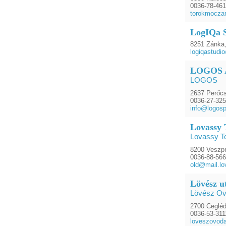
0036-78-461
torokmocza
LogIQa S
8251 Zánka,
logiqastudi
LOGOS A
LOGOS
2637 Perőcs
0036-27-32
info@logosp
Lovassy 
Lovassy T
8200 Veszpr
0036-88-56
old@mail.lo
Lövész u
Lövész Ov
2700 Cegléd
0036-53-311
loveszovoda