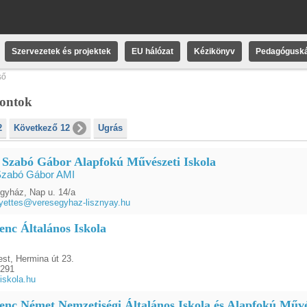
Szervezetek és projektek
EU hálózat
Kézikönyv
Pedagóguská
ső
pontok
2
Következő 12
Ugrás
 Szabó Gábor Alapfokú Művészeti Iskola
Szabó Gábor AMI
gyház, Nap u. 14/a
lyettes@veresegyhaz-lisznyay.hu
enc Általános Iskola
st, Hermina út 23.
3291
iskola.hu
renc Német Nemzetiségi Általános Iskola és Alapfokú Művé