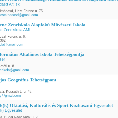
asd Ált Isk
nádasd, Liszt Ferenc u. 75
mecseknadasd@gmail.com
renc Zeneiskola Alapfokú Művészeti Iskola
nc Zeneiskola AMI
iszt Ferenc u. 6.
9362
kola@gmail.com
eformátus Általános Iskola Tehetségpontja
Tér
etőfi u. 8.
teriskola@gmail.com
jos Geográfus Tehetségpont
ár, Kossuth L. u. 48.
ny@gmail.com
k(k) Oktatási, Kulturális és Sport Közhasznú Egyesület
k) Egyesület
a, Budai Nagy Antal u. 25.