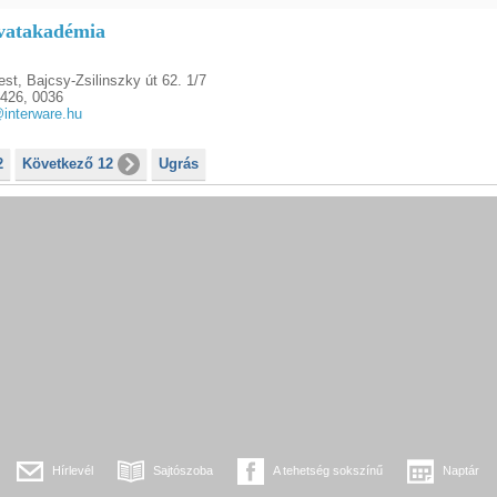
vatakadémia
st, Bajcsy-Zsilinszky út 62. 1/7
426, 0036
@interware.hu
2
Következő 12
Ugrás
Hírlevél
Sajtószoba
A tehetség sokszínű
Naptár