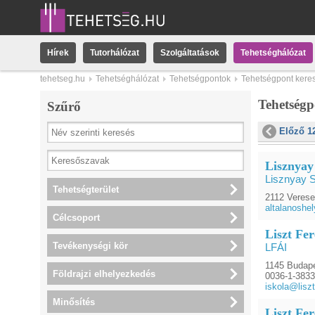
Hírek
Tutorhálózat
Szolgáltatások
Tehetséghálózat
tehetseg.hu
Tehetséghálózat
Tehetségpontok
Tehetségpont kere
Tehetség
Szűrő
Előző 1
Lisznyay
Lisznyay 
Tehetségterület
2112 Verese
altalanoshe
Célcsoport
Liszt Fer
Tevékenységi kör
LFÁI
1145 Budape
Földrajzi elhelyezkedés
0036-1-383
iskola@liszt
Minősítés
Liszt Fe