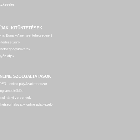
szkezelés
ÍJAK, KITÜNTETÉSEK
nis Bona – A nemzet tehetségeiért
lfedezettjeink
ehetségnagykövetek
yéb díjak
NLINE SZOLGÁLTATÁSOK
ER - online pályázati rendszer
rogrambeküldés
anulmányi versenyek
hetség hálózat – online adatkezelő