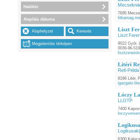
Mecseknád
Hatókör
7695 Mecsek
titkarsag.
Alapítás dátuma
Liszt Fe
Liszt Fere
9022 Győr, L
0036-96-51
lisztzeneis
Litéri R
Refi-Példa
8196 Litér, P
igazgato.li
Lóczy La
LLGTP
7400 Kaposv
loczyverse
Logikusa
Logikusak(
6300 Kalocs