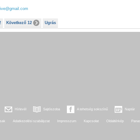
ive@gmail.com
2
Következő 12
Ugrás
Hírlevél
Sajtószoba
A tehetség sokszínű
Naptár
sak
Adatkezelési szabályzat
Impresszum
Kapcsolat
Oldaltérkép
Pana