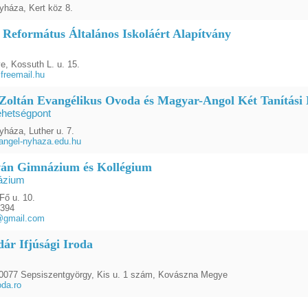
yháza, Kert köz 8.
 Református Általános Iskoláért Alapítvány
e, Kossuth L. u. 15.
freemail.hu
Zoltán Evangélikus Ovoda és Magyar-Angol Két Tanítási N
ehetségpont
yháza, Luther u. 7.
ngel-nyhaza.edu.hu
ván Gimnázium és Kollégium
ázium
Fő u. 10.
4394
@gmail.com
ár Ifjúsági Iroda
0077 Sepsiszentgyörgy, Kis u. 1 szám, Kovászna Megye
oda.ro