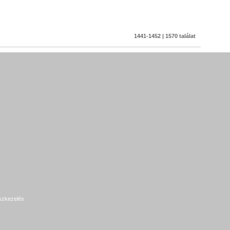
1441-1452 | 1570 találat
szkezelés