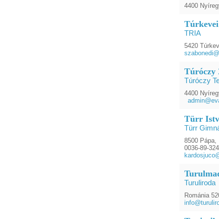
4400 Nyíreg
Túrkevei
TRIA
5420 Túrkev
szabonedi@
Túróczy 
Túróczy T
4400 Nyíreg
admin@eva
Türr Ist
Türr Gimn
8500 Pápa, 
0036-89-32
kardosjuco
Turulmad
Turuliroda
Románia 52
info@turulir