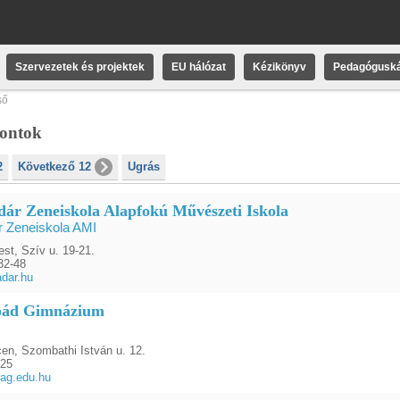
Szervezetek és projektek
EU hálózat
Kézikönyv
Pedagóguská
ső
pontok
2
Következő 12
Ugrás
dár Zeneiskola Alapfokú Művészeti Iskola
r Zeneiskola AMI
st, Szív u. 19-21.
32-48
adar.hu
pád Gimnázium
en, Szombathi István u. 12.
225
ag.edu.hu