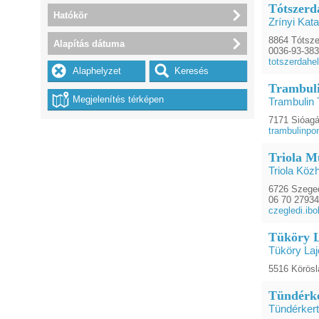
Tótszerd
Hatókör
Zrínyi Kata
8864 Tótszer
Alapítás dátuma
0036-93-38
totszerdahe
Trambuli
Trambulin 
7171 Sióagá
trambulinp
Triola M
Triola Köz
6726 Szeged
06 70 2793
czegledi.ib
Tüköry L
Tüköry Laj
5516 Körösl
Tündérke
Tündérkert