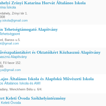
ahelyi Zrínyi Katarina Horvát Általános Iskola
rina Iskola
dahely, Zrínyi tér 1.
3008
ly.iskola@gmail.com
n Tehetségtámogató Alapítvány
Tehetségpont
rd, Baross u.5.
ont@gmail.com
űvészpalántákért és Oktatóikért Közhasznú Alapítvány
hasznú Alapítvány
, Fő fasor 152.
465
olya@gmail.com
ajos Általános Iskola és Alapfokú Művészeti Iskola
os Általános Iskola és AMI
adány, Wenckheim Béla u. 6/4.
rt Keleti Óvoda Székhelyintézmény
 Keleti Óvoda