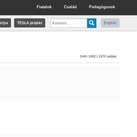
Fiatalok
Család
Pedagógusok
rtya
TESLA projekt
English
1441-1452 | 1570 találat