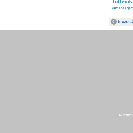
Tutti-nik
ormansagsz
Előző 1
Munkatár