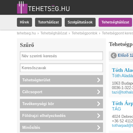
Hírek
Tutorhálózat
Szolgáltatások
Tehetséghálózat
tehetseg.hu
Tehetséghálózat
Tehetségpontok
Tehetségpont kere
Tehetség
Szűrő
Előző 1
Tóth Ala
Tóth Aladá
Tehetségterület
1063 Budape
0036-1-322-
Célcsoport
tazi@tothal
Tóth Ár
Tevékenységi kör
TÁG
Földrajzi elhelyezkedés
4024 Debrec
+36 52 411
totharpad@t
Minősítés