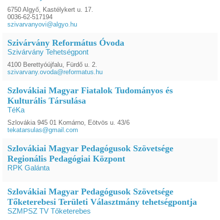
6750 Algyő, Kastélykert u. 17.
0036-62-517194
szivarvanyovi@algyo.hu
Szivárvány Református Óvoda
Szivárvány Tehetségpont
4100 Berettyóújfalu, Fürdő u. 2.
szivarvany.ovoda@reformatus.hu
Szlovákiai Magyar Fiatalok Tudományos és
Kulturális Társulása
TéKa
Szlovákia 945 01 Komárno, Eötvös u. 43/6
tekatarsulas@gmail.com
Szlovákiai Magyar Pedagógusok Szövetsége
Regionális Pedagógiai Központ
RPK Galánta
Szlovákiai Magyar Pedagógusok Szövetsége
Tőketerebesi Területi Választmány tehetségpontja
SZMPSZ TV Tőketerebes