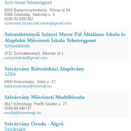
Szín-Vonal Tehetségpont
8263 Badacsonytördemic, Római út 84.
8308 Zalahaláp, Vadvirág u. 9
0036-30-9397462
szinvonal.muveszeti.iskola@gmail.com
Szirmabesenyői Szinyei Merse Pál Általános Iskola és
Alapfokú Művészeti Iskola Tehetségpont
Szinyeiiskola
3711 Szirmabesenyő, Állomás út 1.
szinyeiiskola@gmail.com
Szivárvány Bábszínházi Alapítvány
SZBA
6400 Kiskunhalas, Dobó u. 17.
babszivarvany@freemail.hu
Szivárvány Művészeti Modellóvoda
8617 Kőröshegy, Petőfi Sándor u. 77.
0036-84-340747
ovoda@koroshegy.hu
Szivárvány Óvoda - Algyő
Szivárvány