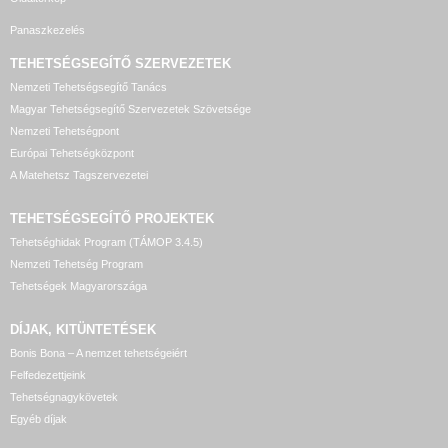
Panaszkezelés
TEHETSÉGSEGÍTŐ SZERVEZETEK
Nemzeti Tehetségsegítő Tanács
Magyar Tehetségsegítő Szervezetek Szövetsége
Nemzeti Tehetségpont
Európai Tehetségközpont
A Matehetsz Tagszervezetei
TEHETSÉGSEGÍTŐ
PROJEKTEK
Tehetséghidak Program (TÁMOP 3.4.5)
Nemzeti Tehetség Program
Tehetségek Magyarországa
DÍJAK, KITÜNTETÉSEK
Bonis Bona – A nemzet tehetségeiért
Felfedezettjeink
Tehetségnagykövetek
Egyéb díjak