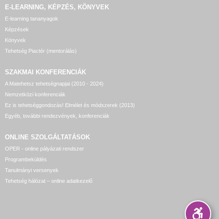
E-LEARNING, KÉPZÉS, KÖNYVEK
E-learning tananyagok
Képzések
Könyvek
Tehetség Piactér (mentorálás)
SZAKMAI KONFERENCIÁK
A Matehetsz tehetségnapjai (2010 - 2024)
Nemzetközi konferenciák
Ez is tehetséggondozás! Elmélet és módszerek (2013)
Egyéb, további rendezvények, konferenciák
ONLINE SZOLGÁLTATÁSOK
OPER - online pályázati rendszer
Programbeküldés
Tanulmányi versenyek
Tehetség hálózat – online adatkezelő