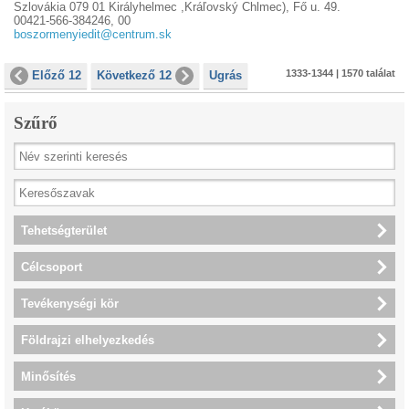
Szlovákia 079 01 Királyhelmec ,Kráľovský Chlmec), Fő u. 49.
00421-566-384246, 00
boszormenyiedit@centrum.sk
1333-1344 | 1570 találat
Előző 12
Következő 12
Ugrás
Szűrő
Tehetségterület
Célcsoport
Tevékenységi kör
Földrajzi elhelyezkedés
Minősítés