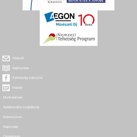
Hírlevél
Sajtószoba
A tehetség sokszínű
Naptár
Munkatársak
Adatkezelési szabályzat
Impresszum
Kapcsolat
Oldaltérkép