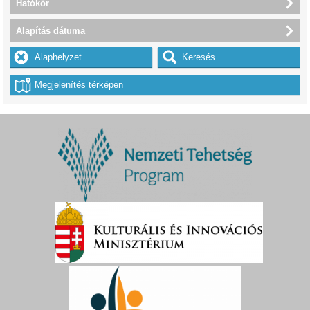
Hatókör
Alapítás dátuma