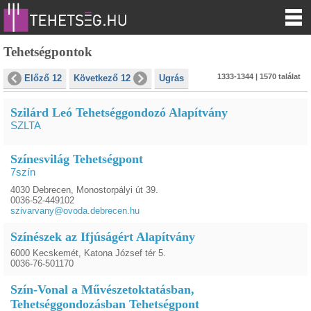
Tehetségpontok
1333-1344 | 1570 találat
Előző 12
Következő 12
Ugrás
Szilárd Leó Tehetséggondozó Alapítvány
SZLTA
Színesvilág Tehetségpont
7szín
4030 Debrecen, Monostorpályi út 39.
0036-52-449102
szivarvany@ovoda.debrecen.hu
Színészek az Ifjúságért Alapítvány
6000 Kecskemét, Katona József tér 5.
0036-76-501170
Szín-Vonal a Művészetoktatásban,
Tehetséggondozásban Tehetségpont