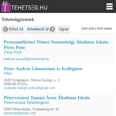
Tehetségpontok
1093-1104 | 1570 találat
Előző 12
Következő 12
Ugrás
Pestszentlőrinci Német Nemzetiségi Általános Iskola -
Piros Pont
Piros Pont
foldvari.jozsef@pirosiskola.hu
Péter András Gimnázium és Kollégium
PAG
5520 Szeghalom, Dózsa György u. 2.
0036-66-371151
szabone.balogh.eniko@gmail.com
Pétervásárai Tamási Áron Általános Iskola
Pétervásárai Tehetségpont
3250 Pétervására, Szabadság tér 12
tamasitp@gmail.com