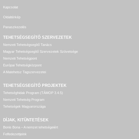
Kapcsolat
Oldaltérkép
Panaszkezelés
TEHETSÉGSEGÍTŐ SZERVEZETEK
Nemzeti Tehetségsegítő Tanács
Magyar Tehetségsegítő Szervezetek Szövetsége
Nemzeti Tehetségpont
Európai Tehetségközpont
A Matehetsz Tagszervezetei
TEHETSÉGSEGÍTŐ
PROJEKTEK
Tehetséghidak Program (TÁMOP 3.4.5)
Nemzeti Tehetség Program
Tehetségek Magyarországa
DÍJAK, KITÜNTETÉSEK
Bonis Bona – A nemzet tehetségeiért
Felfedezettjeink