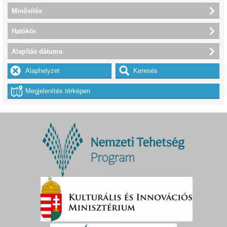
Minősítés
Hatókör
Alapítás dátuma