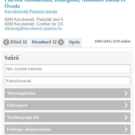
Óvoda
Kecskeméti Piarista Iskola
6000 Kecskemét, Piaristák tere 5.
6000 Kecskemét, Czollner tér 3-5.
titkarsag@kecskemet.piarista.hu
1093-1104 | 1570 találat
Előző 12
Következő 12
Ugrás
Szűrő
Tehetségterület
Célcsoport
Tevékenységi kör
Földrajzi elhelyezkedés