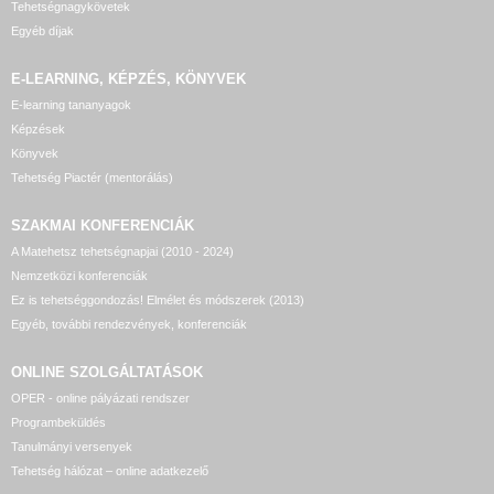
Tehetségnagykövetek
Egyéb díjak
E-LEARNING, KÉPZÉS, KÖNYVEK
E-learning tananyagok
Képzések
Könyvek
Tehetség Piactér (mentorálás)
SZAKMAI KONFERENCIÁK
A Matehetsz tehetségnapjai (2010 - 2024)
Nemzetközi konferenciák
Ez is tehetséggondozás! Elmélet és módszerek (2013)
Egyéb, további rendezvények, konferenciák
ONLINE SZOLGÁLTATÁSOK
OPER - online pályázati rendszer
Programbeküldés
Tanulmányi versenyek
Tehetség hálózat – online adatkezelő