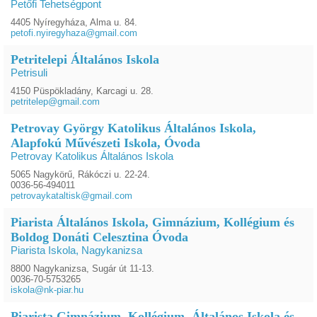
Petőfi Tehetségpont
4405 Nyíregyháza, Alma u. 84.
petofi.nyiregyhaza@gmail.com
Petritelepi Általános Iskola
Petrisuli
4150 Püspökladány, Karcagi u. 28.
petritelep@gmail.com
Petrovay György Katolikus Általános Iskola,
Alapfokú Művészeti Iskola, Óvoda
Petrovay Katolikus Általános Iskola
5065 Nagykörű, Rákóczi u. 22-24.
0036-56-494011
petrovaykataltisk@gmail.com
Piarista Általános Iskola, Gimnázium, Kollégium és
Boldog Donáti Celesztina Óvoda
Piarista Iskola, Nagykanizsa
8800 Nagykanizsa, Sugár út 11-13.
0036-70-5753265
iskola@nk-piar.hu
Piarista Gimnázium, Kollégium, Általános Iskola és