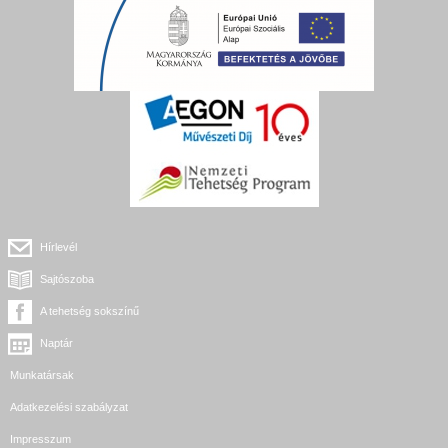
Hírlevél
Sajtószoba
A tehetség sokszínű
Naptár
Munkatársak
Adatkezelési szabályzat
Impresszum