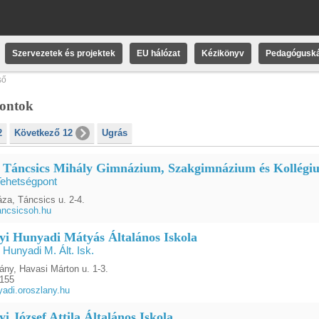
Szervezetek és projektek
EU hálózat
Kézikönyv
Pedagóguská
ső
pontok
2
Következő 12
Ugrás
 Táncsics Mihály Gimnázium, Szakgimnázium és Kollégi
Tehetségpont
za, Táncsics u. 2-4.
ancsicsoh.hu
yi Hunyadi Mátyás Általános Iskola
 Hunyadi M. Ált. Isk.
ány, Havasi Márton u. 1-3.
1155
adi.oroszlany.hu
i József Attila Általános Iskola