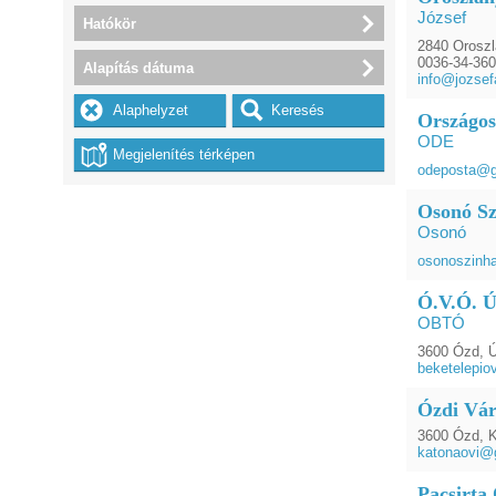
József
Hatókör
2840 Oroszl
0036-34-360
Alapítás dátuma
info@jozsefa
Országos
ODE
odeposta@g
Osonó S
Osonó
osonoszinh
Ó.V.Ó. Ú
OBTÓ
3600 Ózd, Új
beketelepi
Ózdi Vár
3600 Ózd, K
katonaovi@
Pacsirta