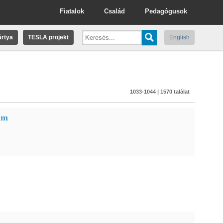
Fiatalok
Család
Pedagógusok
rtya
TESLA projekt
English
1033-1044 | 1570 találat
um