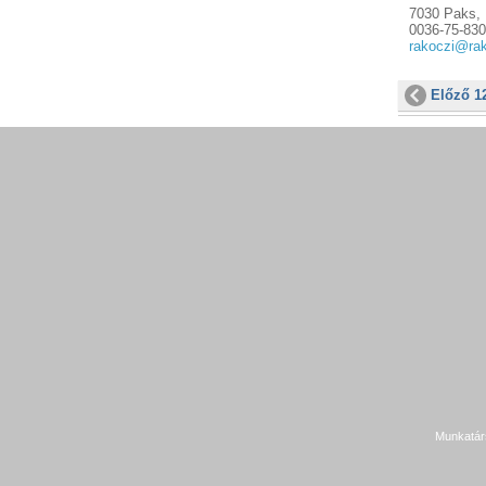
7030 Paks, I
0036-75-830
rakoczi@rak
Előző 1
Munkatár