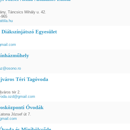
ány, Táncsics Mihály u. 42.
-965
ttila.hu
 Diákszínjátszó Egyesület
mail.com
zínházműhely
az@osono.ro
jváros Téri Tagóvoda
város tér 2.
ovoda.ozd@gmail.com
osközponti Óvodák
atona József út 7.
gmail.com
 Óvoda és Minibölcsőde