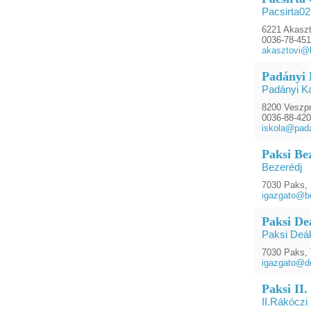
Pacsirta0
6221 Akaszt
0036-78-45
akasztovi@
Padányi 
Padányi Ka
8200 Veszpr
0036-88-42
iskola@pada
Paksi Be
Bezerédj
7030 Paks, 
igazgato@be
Paksi De
Paksi Deá
7030 Paks, T
igazgato@d
Paksi II.
II.Rákóczi 