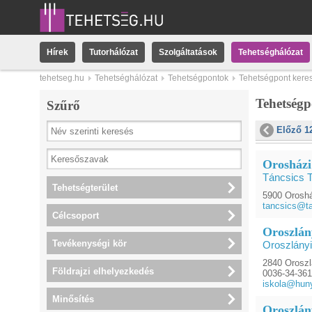
Hírek
Tutorhálózat
Szolgáltatások
Tehetséghálózat
tehetseg.hu
Tehetséghálózat
Tehetségpontok
Tehetségpont kere
Tehetség
Szűrő
Előző 1
Orosházi
Táncsics 
Tehetségterület
5900 Oroshá
tancsics@t
Célcsoport
Oroszlán
Tevékenységi kör
Oroszlányi
2840 Oroszl
Földrajzi elhelyezkedés
0036-34-36
iskola@huny
Minősítés
Oroszlány