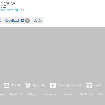
fjúság útja 2.
-302
oczi-paks.edu.hu
2
Következő 12
Ugrás
Hírlevél
Sajtószoba
A tehetség sokszínű
Naptár
sak
Adatkezelési szabályzat
Impresszum
Kapcsolat
Oldaltérkép
Pana