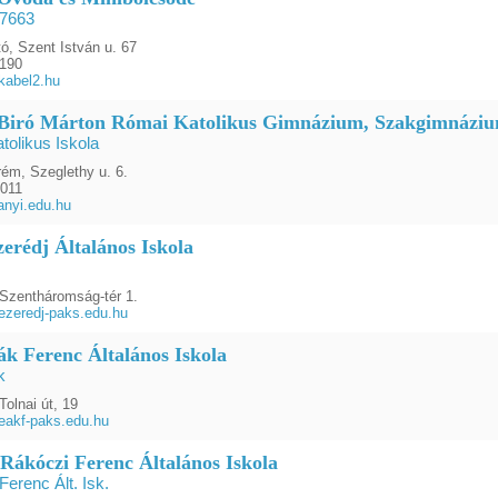
27663
ó, Szent István u. 67
1190
kabel2.hu
Biró Márton Római Katolikus Gimnázium, Szakgimnázium
tolikus Iskola
ém, Szeglethy u. 6.
0011
nyi.edu.hu
zerédj Általános Iskola
Szentháromság-tér 1.
zeredj-paks.edu.hu
ák Ferenc Általános Iskola
k
olnai út, 19
eakf-paks.edu.hu
 Rákóczi Ferenc Általános Iskola
Ferenc Ált. Isk.