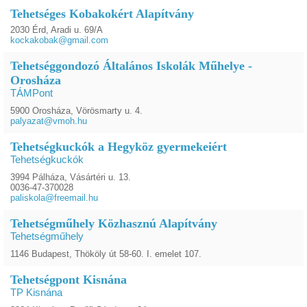
Tehetséges Kobakokért Alapítvány
2030 Érd, Aradi u. 69/A
kockakobak@gmail.com
Tehetséggondozó Általános Iskolák Műhelye -
Orosháza
TÁMPont
5900 Orosháza, Vörösmarty u. 4.
palyazat@vmoh.hu
Tehetségkuckók a Hegyköz gyermekeiért
Tehetségkuckók
3994 Pálháza, Vásártéri u. 13.
0036-47-370028
paliskola@freemail.hu
Tehetségműhely Közhasznú Alapítvány
Tehetségműhely
1146 Budapest, Thököly út 58-60. I. emelet 107.
Tehetségpont Kisnána
TP Kisnána