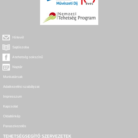
Hírlevél
Sajtószoba
A tehetség sokszínű
Naptár
Munkatársak
Adatkezelési szabályzat
Impresszum
Kapcsolat
Oldaltérkép
Panaszkezelés
TEHETSÉGSEGÍTŐ SZERVEZETEK