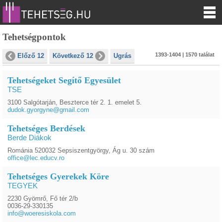
Tehetségpontok
1393-1404 | 1570 találat
Előző 12
Következő 12
Ugrás
Tehetségeket Segítő Egyesület
TSE
3100 Salgótarján, Beszterce tér 2. 1. emelet 5.
dudok.gyorgyne@gmail.com
Tehetséges Berdések
Berde Diákok
Románia 520032 Sepsiszentgyörgy, Ág u. 30 szám
office@lec.educv.ro
Tehetséges Gyerekek Köre
TEGYEK
2230 Gyömrő, Fő tér 2/b
0036-29-330135
info@woeresiskola.com