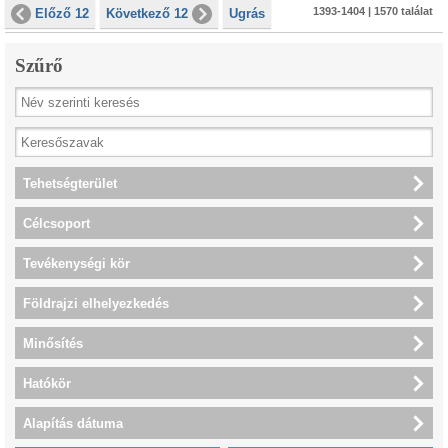
1393-1404 | 1570 találat
Előző 12
Következő 12
Ugrás
Szűrő
Tehetségterület
Célcsoport
Tevékenységi kör
Földrajzi elhelyezkedés
Minősítés
Hatókör
Alapítás dátuma