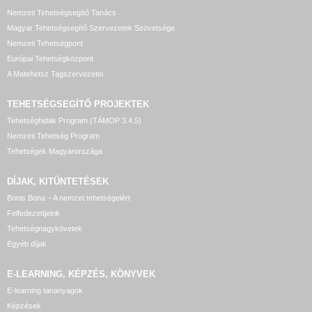
Nemzeti Tehetségsegítő Tanács
Magyar Tehetségsegítő Szervezetek Szövetsége
Nemzeti Tehetségpont
Európai Tehetségközpont
A Matehetsz Tagszervezetei
TEHETSÉGSEGÍTŐ
PROJEKTEK
Tehetséghidak Program (TÁMOP 3.4.5)
Nemzeti Tehetség Program
Tehetségek Magyarországa
DÍJAK, KITÜNTETÉSEK
Bonis Bona – A nemzet tehetségeiért
Felfedezettjeink
Tehetségnagykövetek
Egyéb díjak
E-LEARNING, KÉPZÉS, KÖNYVEK
E-learning tananyagok
Képzések