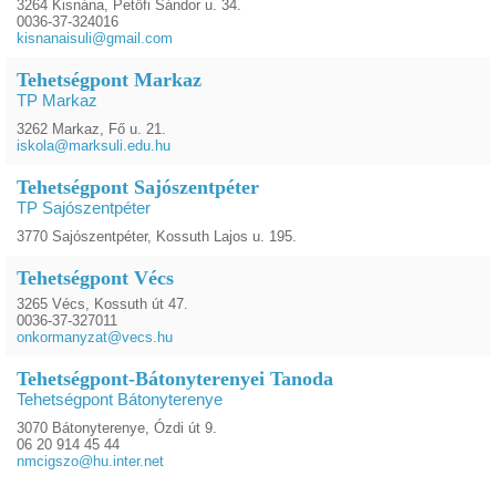
3264 Kisnána, Petőfi Sándor u. 34.
0036-37-324016
kisnanaisuli@gmail.com
Tehetségpont Markaz
TP Markaz
3262 Markaz, Fő u. 21.
iskola@marksuli.edu.hu
Tehetségpont Sajószentpéter
TP Sajószentpéter
3770 Sajószentpéter, Kossuth Lajos u. 195.
Tehetségpont Vécs
3265 Vécs, Kossuth út 47.
0036-37-327011
onkormanyzat@vecs.hu
Tehetségpont-Bátonyterenyei Tanoda
Tehetségpont Bátonyterenye
3070 Bátonyterenye, Ózdi út 9.
06 20 914 45 44
nmcigszo@hu.inter.net