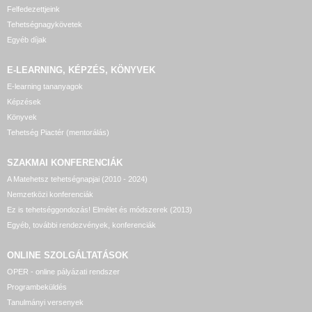
Felfedezettjeink
Tehetségnagykövetek
Egyéb díjak
E-LEARNING, KÉPZÉS, KÖNYVEK
E-learning tananyagok
Képzések
Könyvek
Tehetség Piactér (mentorálás)
SZAKMAI KONFERENCIÁK
A Matehetsz tehetségnapjai (2010 - 2024)
Nemzetközi konferenciák
Ez is tehetséggondozás! Elmélet és módszerek (2013)
Egyéb, további rendezvények, konferenciák
ONLINE SZOLGÁLTATÁSOK
OPER - online pályázati rendszer
Programbeküldés
Tanulmányi versenyek