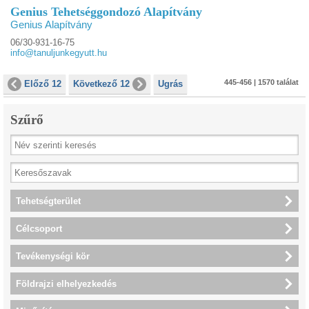
Genius Tehetséggondozó Alapítvány
Genius Alapítvány
06/30-931-16-75
info@tanuljunkegyutt.hu
445-456 | 1570 találat
Előző 12
Következő 12
Ugrás
Szűrő
Tehetségterület
Célcsoport
Tevékenységi kör
Földrajzi elhelyezkedés