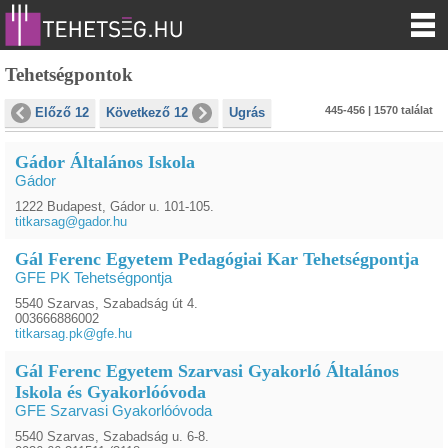
Tehetségpontok
445-456 | 1570 találat
Előző 12
Következő 12
Ugrás
Gádor Általános Iskola
Gádor
1222 Budapest, Gádor u. 101-105.
titkarsag@gador.hu
Gál Ferenc Egyetem Pedagógiai Kar Tehetségpontja
GFE PK Tehetségpontja
5540 Szarvas, Szabadság út 4.
003666886002
titkarsag.pk@gfe.hu
Gál Ferenc Egyetem Szarvasi Gyakorló Általános
Iskola és Gyakorlóóvoda
GFE Szarvasi Gyakorlóóvoda
5540 Szarvas, Szabadság u. 6-8.