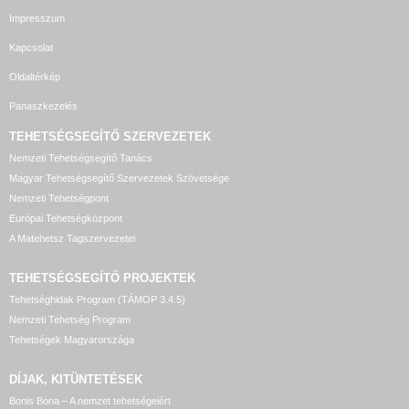
Impresszum
Kapcsolat
Oldaltérkép
Panaszkezelés
TEHETSÉGSEGÍTŐ SZERVEZETEK
Nemzeti Tehetségsegítő Tanács
Magyar Tehetségsegítő Szervezetek Szövetsége
Nemzeti Tehetségpont
Európai Tehetségközpont
A Matehetsz Tagszervezetei
TEHETSÉGSEGÍTŐ
PROJEKTEK
Tehetséghidak Program (TÁMOP 3.4.5)
Nemzeti Tehetség Program
Tehetségek Magyarországa
DÍJAK, KITÜNTETÉSEK
Bonis Bona – A nemzet tehetségeiért