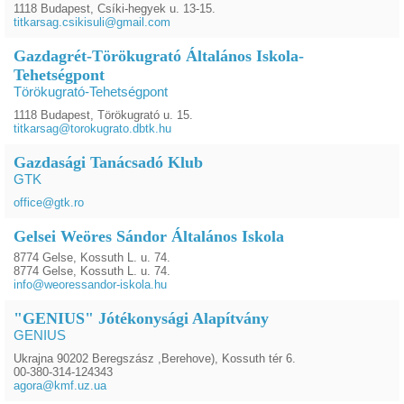
1118 Budapest, Csíki-hegyek u. 13-15.
titkarsag.csikisuli@gmail.com
Gazdagrét-Törökugrató Általános Iskola-
Tehetségpont
Törökugrató-Tehetségpont
1118 Budapest, Törökugrató u. 15.
titkarsag@torokugrato.dbtk.hu
Gazdasági Tanácsadó Klub
GTK
office@gtk.ro
Gelsei Weöres Sándor Általános Iskola
8774 Gelse, Kossuth L. u. 74.
8774 Gelse, Kossuth L. u. 74.
info@weoressandor-iskola.hu
"GENIUS" Jótékonysági Alapítvány
GENIUS
Ukrajna 90202 Beregszász ,Berehove), Kossuth tér 6.
00-380-314-124343
agora@kmf.uz.ua