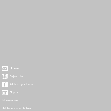
Hírlevél
Sajtószoba
A tehetség sokszínű
Naptár
Munkatársak
Adatkezelési szabályzat