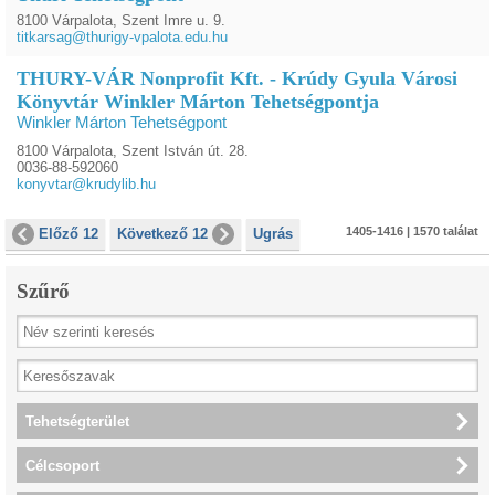
8100 Várpalota, Szent Imre u. 9.
titkarsag@thurigy-vpalota.edu.hu
THURY-VÁR Nonprofit Kft. - Krúdy Gyula Városi
Könyvtár Winkler Márton Tehetségpontja
Winkler Márton Tehetségpont
8100 Várpalota, Szent István út. 28.
0036-88-592060
konyvtar@krudylib.hu
1405-1416 | 1570 találat
Előző 12
Következő 12
Ugrás
Szűrő
Tehetségterület
Célcsoport