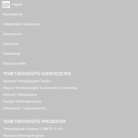
Naptár
Munkatársak
Adatkezelési szabályzat
Impresszum
Kapcsolat
Oldaltérkép
Panaszkezelés
TEHETSÉGSEGÍTŐ SZERVEZETEK
Nemzeti Tehetségsegítő Tanács
Magyar Tehetségsegítő Szervezetek Szövetsége
Nemzeti Tehetségpont
Európai Tehetségközpont
A Matehetsz Tagszervezetei
TEHETSÉGSEGÍTŐ
PROJEKTEK
Tehetséghidak Program (TÁMOP 3.4.5)
Nemzeti Tehetség Program