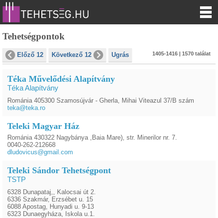
Tehetségpontok
1405-1416 | 1570 találat
Előző 12
Következő 12
Ugrás
Téka Művelődési Alapítvány
Téka Alapítvány
Románia 405300 Szamosújvár - Gherla, Mihai Viteazul 37/B szám
teka@teka.ro
Teleki Magyar Ház
Románia 430322 Nagybánya ,Baia Mare), str. Minerilor nr. 7.
0040-262-212668
dludovicus@gmail.com
Teleki Sándor Tehetségpont
TSTP
6328 Dunapataj,, Kalocsai út 2.
6336 Szakmár, Erzsébet u. 15
6088 Apostag, Hunyadi u. 9-13
6323 Dunaegyháza, Iskola u.1.