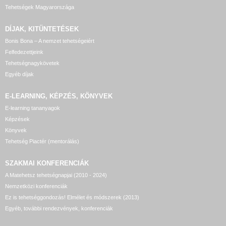
Tehetségek Magyarországa
DÍJAK, KITÜNTETÉSEK
Bonis Bona – A nemzet tehetségeiért
Felfedezettjeink
Tehetségnagykövetek
Egyéb díjak
E-LEARNING, KÉPZÉS, KÖNYVEK
E-learning tananyagok
Képzések
Könyvek
Tehetség Piactér (mentorálás)
SZAKMAI KONFERENCIÁK
A Matehetsz tehetségnapjai (2010 - 2024)
Nemzetközi konferenciák
Ez is tehetséggondozás! Elmélet és módszerek (2013)
Egyéb, további rendezvények, konferenciák