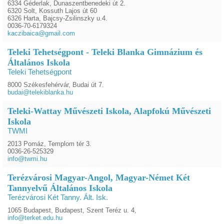
6334 Géderlak, Dunaszentbenedeki út 2.
6320 Solt, Kossuth Lajos út 60
6326 Harta, Bajcsy-Zsilinszky u.4.
0036-70-6179324
kaczibaica@gmail.com
Teleki Tehetségpont - Teleki Blanka Gimnázium és
Általános Iskola
Teleki Tehetségpont
8000 Székesfehérvár, Budai út 7.
budai@telekiblanka.hu
Teleki-Wattay Művészeti Iskola, Alapfokú Művészeti
Iskola
TWMI
2013 Pomáz, Templom tér 3.
0036-26-525329
info@twmi.hu
Terézvárosi Magyar-Angol, Magyar-Német Két
Tannyelvű Általános Iskola
Terézvárosi Két Tanny. Ált. Isk.
1065 Budapest, Budapest, Szent Teréz u. 4,
info@terket.edu.hu