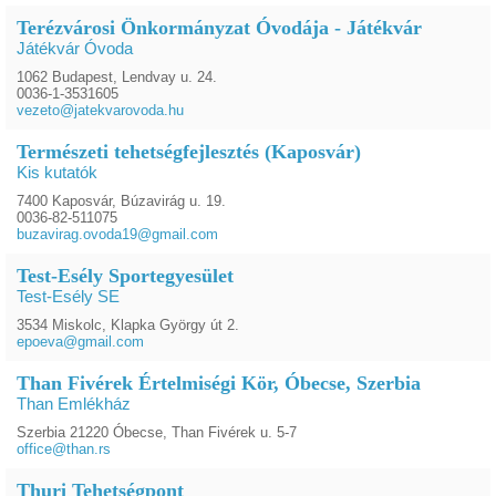
Terézvárosi Önkormányzat Óvodája - Játékvár
Játékvár Óvoda
1062 Budapest, Lendvay u. 24.
0036-1-3531605
vezeto@jatekvarovoda.hu
Természeti tehetségfejlesztés (Kaposvár)
Kis kutatók
7400 Kaposvár, Búzavirág u. 19.
0036-82-511075
buzavirag.ovoda19@gmail.com
Test-Esély Sportegyesület
Test-Esély SE
3534 Miskolc, Klapka György út 2.
epoeva@gmail.com
Than Fivérek Értelmiségi Kör, Óbecse, Szerbia
Than Emlékház
Szerbia 21220 Óbecse, Than Fivérek u. 5-7
office@than.rs
Thuri Tehetségpont