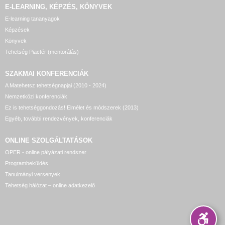
E-LEARNING, KÉPZÉS, KÖNYVEK
E-learning tananyagok
Képzések
Könyvek
Tehetség Piactér (mentorálás)
SZAKMAI KONFERENCIÁK
A Matehetsz tehetségnapjai (2010 - 2024)
Nemzetközi konferenciák
Ez is tehetséggondozás! Elmélet és módszerek (2013)
Egyéb, további rendezvények, konferenciák
ONLINE SZOLGÁLTATÁSOK
OPER - online pályázati rendszer
Programbeküldés
Tanulmányi versenyek
Tehetség hálózat – online adatkezelő