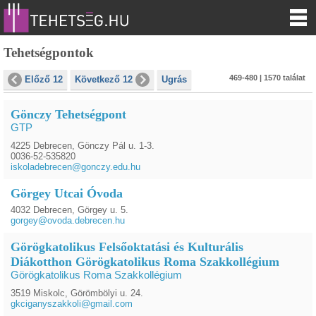
Tehetségpontok
469-480 | 1570 találat
Előző 12
Következő 12
Ugrás
Gönczy Tehetségpont
GTP
4225 Debrecen, Gönczy Pál u. 1-3.
0036-52-535820
iskoladebrecen@gonczy.edu.hu
Görgey Utcai Óvoda
4032 Debrecen, Görgey u. 5.
gorgey@ovoda.debrecen.hu
Görögkatolikus Felsőoktatási és Kulturális
Diákotthon Görögkatolikus Roma Szakkollégium
Görögkatolikus Roma Szakkollégium
3519 Miskolc, Görömbölyi u. 24.
gkciganyszakkoli@gmail.com