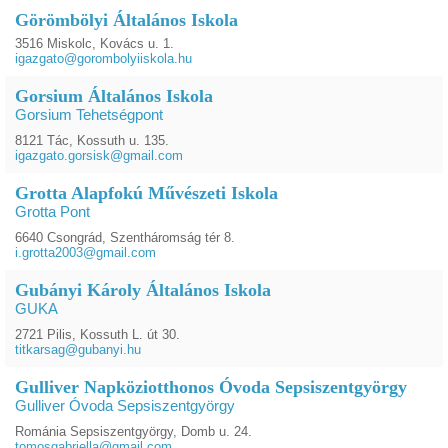
Görömbölyi Általános Iskola
3516 Miskolc, Kovács u. 1.
igazgato@gorombolyiiskola.hu
Gorsium Általános Iskola
Gorsium Tehetségpont
8121 Tác, Kossuth u. 135.
igazgato.gorsisk@gmail.com
Grotta Alapfokú Művészeti Iskola
Grotta Pont
6640 Csongrád, Szentháromság tér 8.
i.grotta2003@gmail.com
Gubányi Károly Általános Iskola
GUKA
2721 Pilis, Kossuth L. út 30.
titkarsag@gubanyi.hu
Gulliver Napköziotthonos Óvoda Sepsiszentgyörgy
Gulliver Óvoda Sepsiszentgyörgy
Románia Sepsiszentgyörgy, Domb u. 24.
tomosgabriella@gmail.com