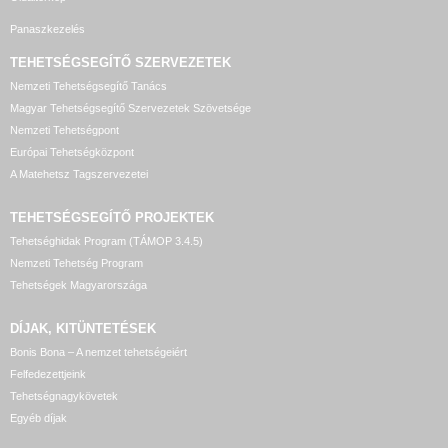
Panaszkezelés
TEHETSÉGSEGÍTŐ SZERVEZETEK
Nemzeti Tehetségsegítő Tanács
Magyar Tehetségsegítő Szervezetek Szövetsége
Nemzeti Tehetségpont
Európai Tehetségközpont
A Matehetsz Tagszervezetei
TEHETSÉGSEGÍTŐ
PROJEKTEK
Tehetséghidak Program (TÁMOP 3.4.5)
Nemzeti Tehetség Program
Tehetségek Magyarországa
DÍJAK, KITÜNTETÉSEK
Bonis Bona – A nemzet tehetségeiért
Felfedezettjeink
Tehetségnagykövetek
Egyéb díjak