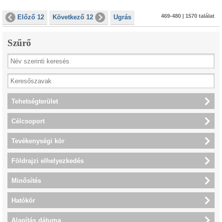
469-480 | 1570 találat
Előző 12
Következő 12
Ugrás
Szűrő
Tehetségterület
Célcsoport
Tevékenységi kör
Földrajzi elhelyezkedés
Minősítés
Hatókör
Alapítás dátuma