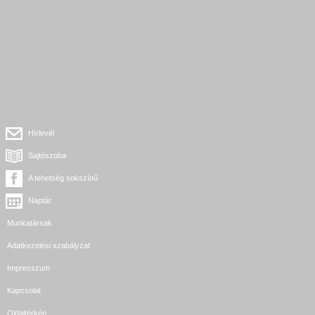
Hírlevél
Sajtószoba
A tehetség sokszínű
Naptár
Munkatársak
Adatkezelési szabályzat
Impresszum
Kapcsolat
Oldaltérkép