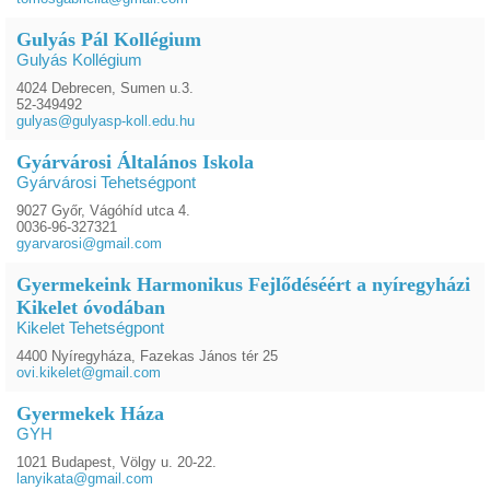
Gulyás Pál Kollégium
Gulyás Kollégium
4024 Debrecen, Sumen u.3.
52-349492
gulyas@gulyasp-koll.edu.hu
Gyárvárosi Általános Iskola
Gyárvárosi Tehetségpont
9027 Győr, Vágóhíd utca 4.
0036-96-327321
gyarvarosi@gmail.com
Gyermekeink Harmonikus Fejlődéséért a nyíregyházi
Kikelet óvodában
Kikelet Tehetségpont
4400 Nyíregyháza, Fazekas János tér 25
ovi.kikelet@gmail.com
Gyermekek Háza
GYH
1021 Budapest, Völgy u. 20-22.
lanyikata@gmail.com