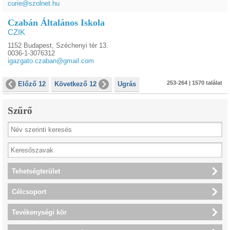
curie@szolnet.hu
Czabán Általános Iskola
CZIK
1152 Budapest, Széchenyi tér 13.
0036-1-3076312
igazgato.czaban@gmail.com
253-264 | 1570 találat
Előző 12
Következő 12
Ugrás
Szűrő
Tehetségterület
Célcsoport
Tevékenységi kör