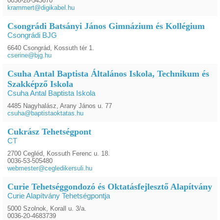
0036-28-543670
krammert@digikabel.hu
Csongrádi Batsányi János Gimnázium és Kollégium
Csongrádi BJG
6640 Csongrád, Kossuth tér 1.
cserine@bjg.hu
Csuha Antal Baptista Általános Iskola, Technikum és
Szakképző Iskola
Csuha Antal Baptista Iskola
4485 Nagyhalász, Arany János u. 77
csuha@baptistaoktatas.hu
Cukrász Tehetségpont
CT
2700 Cegléd, Kossuth Ferenc u. 18.
0036-53-505480
webmester@cegledikersuli.hu
Curie Tehetséggondozó és Oktatásfejlesztő Alapítvány
Curie Alapítvány Tehetségpontja
5000 Szolnok, Korall u. 3/a.
0036-20-4683739