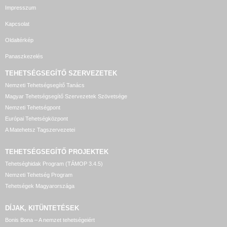
Impresszum
Kapcsolat
Oldaltérkép
Panaszkezelés
TEHETSÉGSEGÍTŐ SZERVEZETEK
Nemzeti Tehetségsegítő Tanács
Magyar Tehetségsegítő Szervezetek Szövetsége
Nemzeti Tehetségpont
Európai Tehetségközpont
A Matehetsz Tagszervezetei
TEHETSÉGSEGÍTŐ
PROJEKTEK
Tehetséghidak Program (TÁMOP 3.4.5)
Nemzeti Tehetség Program
Tehetségek Magyarországa
DÍJAK, KITÜNTETÉSEK
Bonis Bona – A nemzet tehetségeiért