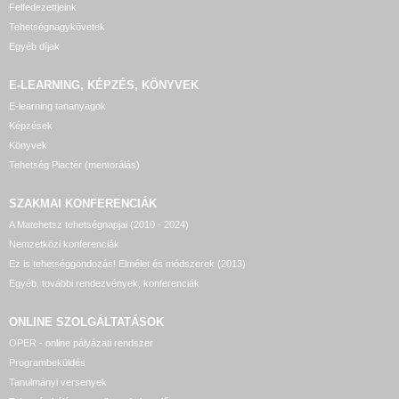
Felfedezettjeink
Tehetségnagykövetek
Egyéb díjak
E-LEARNING, KÉPZÉS, KÖNYVEK
E-learning tananyagok
Képzések
Könyvek
Tehetség Piactér (mentorálás)
SZAKMAI KONFERENCIÁK
A Matehetsz tehetségnapjai (2010 - 2024)
Nemzetközi konferenciák
Ez is tehetséggondozás! Elmélet és módszerek (2013)
Egyéb, további rendezvények, konferenciák
ONLINE SZOLGÁLTATÁSOK
OPER - online pályázati rendszer
Programbeküldés
Tanulmányi versenyek