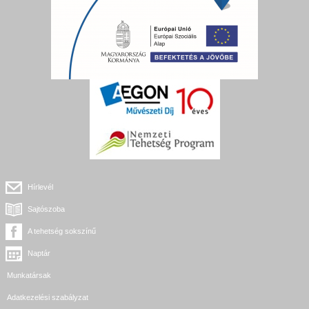
Hírlevél
Sajtószoba
A tehetség sokszínű
Naptár
Munkatársak
Adatkezelési szabályzat