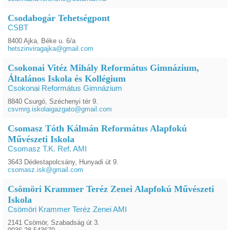
Csodabogár Tehetségpont
CSBT
8400 Ajka, Béke u. 6/a
hetszinviragajka@gmail.com
Csokonai Vitéz Mihály Református Gimnázium,
Általános Iskola és Kollégium
Csokonai Református Gimnázium
8840 Csurgó, Széchenyi tér 9.
csvmrg.iskolaigazgato@gmail.com
Csomasz Tóth Kálmán Református Alapfokú
Művészeti Iskola
Csomasz T.K. Ref. AMI
3643 Dédestapolcsány, Hunyadi út 9.
csomasz.isk@gmail.com
Csömöri Krammer Teréz Zenei Alapfokú Művészeti
Iskola
Csömöri Krammer Teréz Zenei AMI
2141 Csömör, Szabadság út 3.