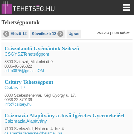
Tehetségpontok
253-264 | 1570 találat
Előző 12
Következő 12
Ugrás
Csiszolandó Gyémántok Szikszó
CSGYSZTehetségpont
3800 Szikszó, Miskolci út 9.
0036-46-596322
edito3876@gmail.cOM
Csitáry Tehetségpont
Csitáry TP
8000 Székesfehérvár, Kégl György u. 17.
0036-22-379139
info@csitary.hu
Csizmazia Alapítvány a Jövő Ígéretes Gyermekeiért
Csizmazia Alapítvány
7100 Szekszárd, Holub u. 4. fsz.4.
csizmazia.ferencne@belamail.hu