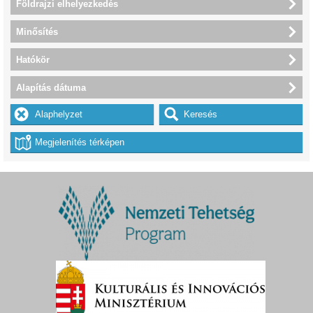
Földrajzi elhelyezkedés
Minősítés
Hatókör
Alapítás dátuma