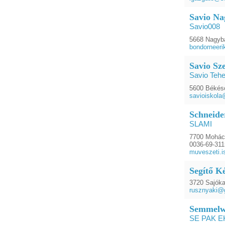
Savio Na
Savio008
5668 Nagybá
bondorneer
Savio Sz
Savio Teh
5600 Békésc
savioiskol
Schneide
SLAMI
7700 Mohács
0036-69-31
muveszeti.
Segítő K
3720 Sajóka
rusznyaki@
Semmelwe
SE PAK E