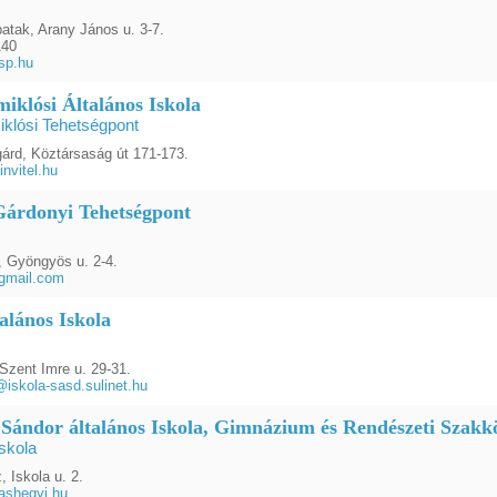
atak, Arany János u. 3-7.
140
sp.hu
iklósi Általános Iskola
klósi Tehetségpont
árd, Köztársaság út 171-173.
nvitel.hu
Gárdonyi Tehetségpont
, Gyöngyös u. 2-4.
gmail.com
alános Iskola
Szent Imre u. 29-31.
@iskola-sasd.sulinet.hu
 Sándor általános Iskola, Gimnázium és Rendészeti Szakk
skola
 Iskola u. 2.
ashegyi.hu