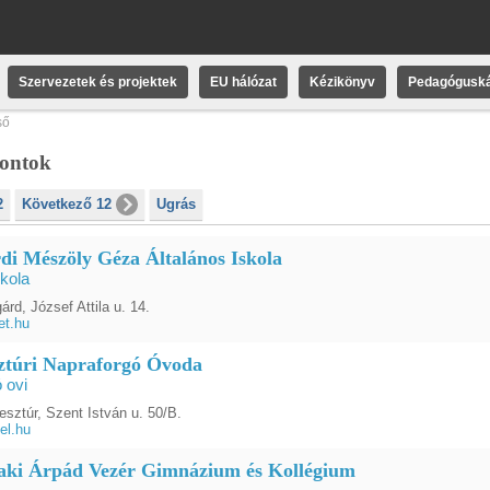
Szervezetek és projektek
EU hálózat
Kézikönyv
Pedagóguská
ső
pontok
2
Következő 12
Ugrás
di Mészöly Géza Általános Iskola
kola
rd, József Attila u. 14.
t.hu
ztúri Napraforgó Óvoda
 ovi
esztúr, Szent István u. 50/B.
el.hu
aki Árpád Vezér Gimnázium és Kollégium