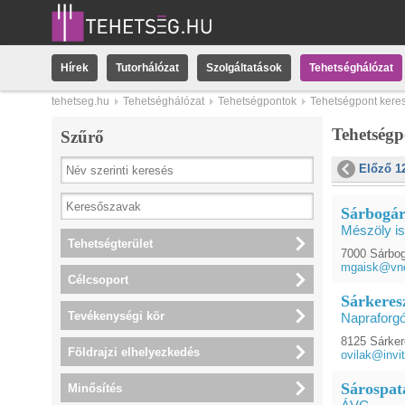
Hírek
Tutorhálózat
Szolgáltatások
Tehetséghálózat
tehetseg.hu
Tehetséghálózat
Tehetségpontok
Tehetségpont kere
Tehetség
Szűrő
Előző 1
Sárbogár
Mészöly is
Tehetségterület
7000 Sárbogá
mgaisk@vne
Célcsoport
Sárkeres
Tevékenységi kör
Napraforgó
8125 Sárker
Földrajzi elhelyezkedés
ovilak@invit
Sárospat
Minősítés