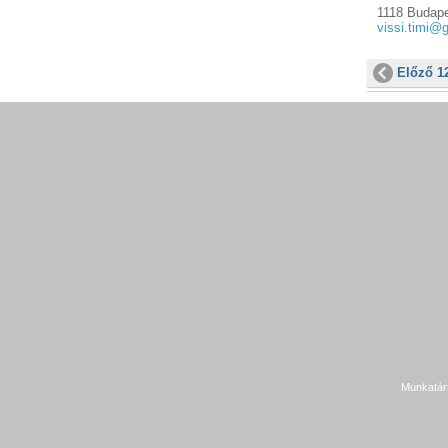
1118 Budapes
vissi.timi@
Előző 1
Munkatár