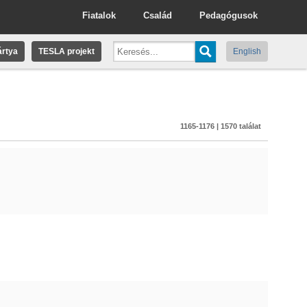
Fiatalok
Család
Pedagógusok
rtya
TESLA projekt
English
1165-1176 | 1570 találat