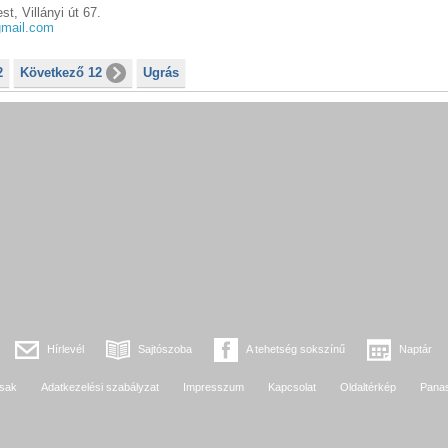
t, Villányi út 67.
gmail.com
2
Következő 12
Ugrás
Hírlevél
Sajtószoba
A tehetség sokszínű
Naptár
sak
Adatkezelési szabályzat
Impresszum
Kapcsolat
Oldaltérkép
Pana