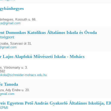
gybánhegyes
nhegyes, Kossuth u. 66.
ika@gmail.com
ent Domonkos Katolikus Általános Iskola és Óvoda
etségpont
saba, Szarvasi út 31.
a@gmail.com
r Lajos Alapfokú Művészeti Iskola - Mohács
, Vörösmarty u. 3.
1592
iskola@schneider-mohacs.edu.hu
éz Tanoda
za, Ady Endre u. 20.
gmail.com
is Egyetem Pető András Gyakorló Általános Iskolája, 
KPMI