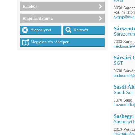
ÁVG
Hatókör
3950 Sárosp
+36-47-312
avgsp@avg
Alapítás dátuma
Sárszentm
Sárszentmi
7003 Sárbog
miklossuli@i
Sárvári 
SGT
9600 Sárvár
padosedit@
Sásdi Ált
Sásdi Suli
7370 Sásd, 
kovacs.lilla
Sashegyi
Sashegyi I
2013 Pomáz,
igazgato@s