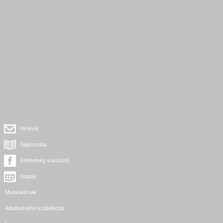
Hírlevél
Sajtószoba
A tehetség sokszínű
Naptár
Munkatársak
Adatkezelési szabályzat