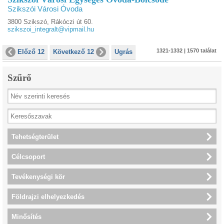
Szikszói Városi Óvoda
3800 Szikszó, Rákóczi út 60.
szikszoi_integralt@vipmail.hu
1321-1332 | 1570 találat
Előző 12
Következő 12
Ugrás
Szűrő
Tehetségterület
Célcsoport
Tevékenységi kör
Földrajzi elhelyezkedés
Minősítés