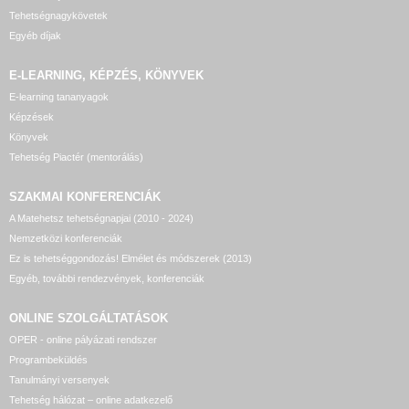
Tehetségnagykövetek
Egyéb díjak
E-LEARNING, KÉPZÉS, KÖNYVEK
E-learning tananyagok
Képzések
Könyvek
Tehetség Piactér (mentorálás)
SZAKMAI KONFERENCIÁK
A Matehetsz tehetségnapjai (2010 - 2024)
Nemzetközi konferenciák
Ez is tehetséggondozás! Elmélet és módszerek (2013)
Egyéb, további rendezvények, konferenciák
ONLINE SZOLGÁLTATÁSOK
OPER - online pályázati rendszer
Programbeküldés
Tanulmányi versenyek
Tehetség hálózat – online adatkezelő