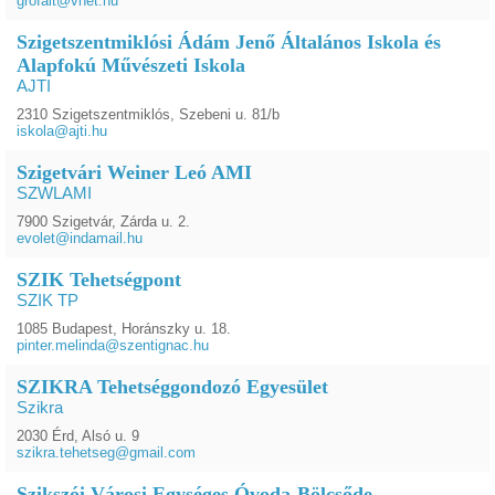
grofalt@vnet.hu
Szigetszentmiklósi Ádám Jenő Általános Iskola és
Alapfokú Művészeti Iskola
AJTI
2310 Szigetszentmiklós, Szebeni u. 81/b
iskola@ajti.hu
Szigetvári Weiner Leó AMI
SZWLAMI
7900 Szigetvár, Zárda u. 2.
evolet@indamail.hu
SZIK Tehetségpont
SZIK TP
1085 Budapest, Horánszky u. 18.
pinter.melinda@szentignac.hu
SZIKRA Tehetséggondozó Egyesület
Szikra
2030 Érd, Alsó u. 9
szikra.tehetseg@gmail.com
Szikszói Városi Egységes Óvoda-Bölcsőde