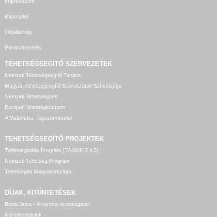
Impresszum
Kapcsolat
Oldaltérkép
Panaszkezelés
TEHETSÉGSEGÍTŐ SZERVEZETEK
Nemzeti Tehetségsegítő Tanács
Magyar Tehetségsegítő Szervezetek Szövetsége
Nemzeti Tehetségpont
Európai Tehetségközpont
A Matehetsz Tagszervezetei
TEHETSÉGSEGÍTŐ
PROJEKTEK
Tehetséghidak Program (TÁMOP 3.4.5)
Nemzeti Tehetség Program
Tehetségek Magyarországa
DÍJAK, KITÜNTETÉSEK
Bonis Bona – A nemzet tehetségeiért
Felfedezettjeink