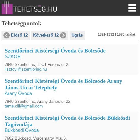
Tehetségpontok
1321-1332 | 1570 találat
Előző 12
Következő 12
Ugrás
Szentlőrinci Kistérségi Óvoda és Bölcsőde
SZKOB
7940 Szentlőrinc, Liszt Ferenc u. 2.
lisztovi@szentlorinc.hu
Szentlőrinci Kistérségi Óvoda és Bölcsőde Arany
János Utcai Telephely
Arany Óvoda
7940 Szentlőrinc, Arany János u. 22
tante.cili@gmail.com
Szentlőrinci Kistérségi Óvoda és Bölcsőde Bükkösdi
Tagóvodája
Bükkösdi Óvoda
7682 Bükkösd, Vörösmarty M.u.3.