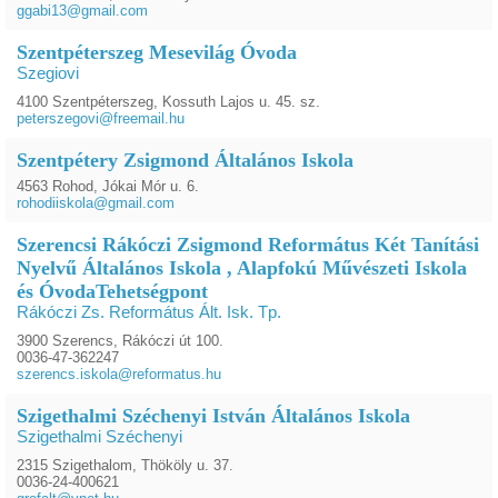
ggabi13@gmail.com
Szentpéterszeg Mesevilág Óvoda
Szegiovi
4100 Szentpéterszeg, Kossuth Lajos u. 45. sz.
peterszegovi@freemail.hu
Szentpétery Zsigmond Általános Iskola
4563 Rohod, Jókai Mór u. 6.
rohodiiskola@gmail.com
Szerencsi Rákóczi Zsigmond Református Két Tanítási
Nyelvű Általános Iskola , Alapfokú Művészeti Iskola
és ÓvodaTehetségpont
Rákóczi Zs. Református Ált. Isk. Tp.
3900 Szerencs, Rákóczi út 100.
0036-47-362247
szerencs.iskola@reformatus.hu
Szigethalmi Széchenyi István Általános Iskola
Szigethalmi Széchenyi
2315 Szigethalom, Thököly u. 37.
0036-24-400621