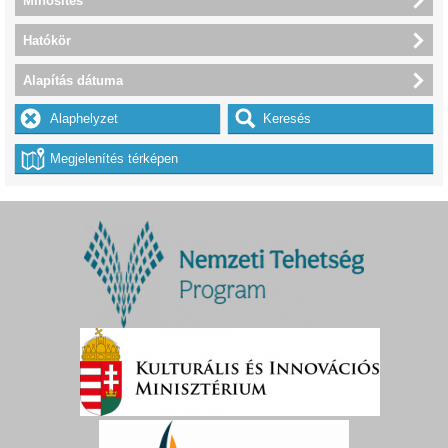
Minősítés
Hatókör
Alapítás dátuma