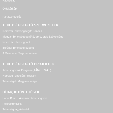
Kapcsolat
Oldaltérkép
Panaszkezelés
TEHETSÉGSEGÍTŐ SZERVEZETEK
Nemzeti Tehetségsegítő Tanács
Magyar Tehetségsegítő Szervezetek Szövetsége
Nemzeti Tehetségpont
Európai Tehetségközpont
A Matehetsz Tagszervezetei
TEHETSÉGSEGÍTŐ
PROJEKTEK
Tehetséghidak Program (TÁMOP 3.4.5)
Nemzeti Tehetség Program
Tehetségek Magyarországa
DÍJAK, KITÜNTETÉSEK
Bonis Bona – A nemzet tehetségeiért
Felfedezettjeink
Tehetségnagykövetek