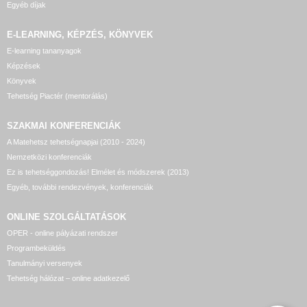
Egyéb díjak
E-LEARNING, KÉPZÉS, KÖNYVEK
E-learning tananyagok
Képzések
Könyvek
Tehetség Piactér (mentorálás)
SZAKMAI KONFERENCIÁK
A Matehetsz tehetségnapjai (2010 - 2024)
Nemzetközi konferenciák
Ez is tehetséggondozás! Elmélet és módszerek (2013)
Egyéb, további rendezvények, konferenciák
ONLINE SZOLGÁLTATÁSOK
OPER - online pályázati rendszer
Programbeküldés
Tanulmányi versenyek
Tehetség hálózat – online adatkezelő