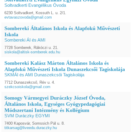
Soltvadkerti Evangélikus Óvoda
6230 Soltvadkert, Kossuth L. u. 2/1.
evtavaszovoda@gmail.com
Sombereki Általános Iskola és Alapfokú Művészeti
Iskola
Sombereki ÁI és AMI
7728 Somberek, Rákóczi u. 21.
siskola@altisk-somberek.edu.hu
Sombereki Kalász Márton Általános Iskola és
Alapfokú Művészeti Iskola Dunaszekcsői Tagiskolája
SKMÁI és AMI Dunaszekcsői Tagiskolája
7712 Dunaszekcső, Rév u. 4.
szekcsoiskola@gmail.com
Somogy Vármegyei Duráczky József Óvoda,
Általános Iskola, Egységes Gyógypedagógiai
Módszertani Intézmény és Kollégium
SVM Duráczky EGYMI
7400 Kaposvár, Somssich Pál u. 8.
titkarsag@liveedu.duraczky.hu