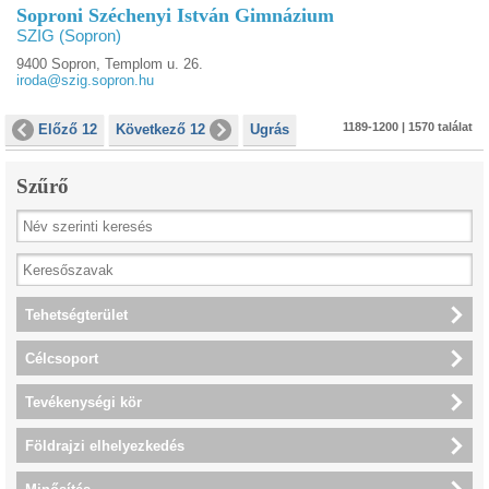
Soproni Széchenyi István Gimnázium
SZIG (Sopron)
9400 Sopron, Templom u. 26.
iroda@szig.sopron.hu
1189-1200 | 1570 találat
Előző 12
Következő 12
Ugrás
Szűrő
Tehetségterület
Célcsoport
Tevékenységi kör
Földrajzi elhelyezkedés