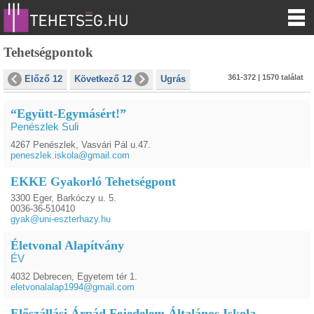
Tehetségpontok
361-372 | 1570 találat
Előző 12
Következő 12
Ugrás
“Együtt-Egymásért!”
Penészlek Suli
4267 Penészlek, Vasvári Pál u.47.
peneszlek.iskola@gmail.com
EKKE Gyakorló Tehetségpont
3300 Eger, Barkóczy u. 5.
0036-36-510410
gyak@uni-eszterhazy.hu
Életvonal Alapítvány
ÉV
4032 Debrecen, Egyetem tér 1.
eletvonalalap1994@gmail.com
Előszállási Árpád Fejedelem Általános Iskola