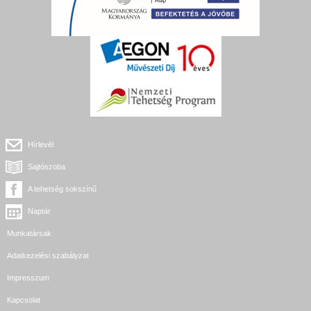
Hírlevél
Sajtószoba
A tehetség sokszínű
Naptár
Munkatársak
Adatkezelési szabályzat
Impresszum
Kapcsolat