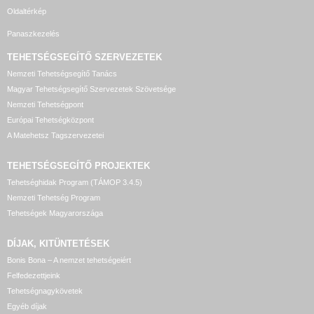
Oldaltérkép
Panaszkezelés
TEHETSÉGSEGÍTŐ SZERVEZETEK
Nemzeti Tehetségsegítő Tanács
Magyar Tehetségsegítő Szervezetek Szövetsége
Nemzeti Tehetségpont
Európai Tehetségközpont
A Matehetsz Tagszervezetei
TEHETSÉGSEGÍTŐ
PROJEKTEK
Tehetséghidak Program (TÁMOP 3.4.5)
Nemzeti Tehetség Program
Tehetségek Magyarországa
DÍJAK, KITÜNTETÉSEK
Bonis Bona – A nemzet tehetségeiért
Felfedezettjeink
Tehetségnagykövetek
Egyéb díjak