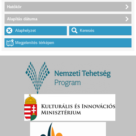
Hatókör
Alapítás dátuma