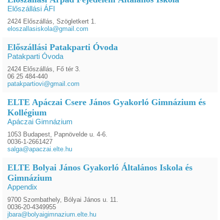
Előszállási ÁFI
2424 Előszállás, Szögletkert 1.
eloszallasiskola@gmail.com
Előszállási Patakparti Óvoda
Patakparti Óvoda
2424 Előszállás, Fő tér 3.
06 25 484-440
patakpartiovi@gmail.com
ELTE Apáczai Csere János Gyakorló Gimnázium és
Kollégium
Apáczai Gimnázium
1053 Budapest, Papnövelde u. 4-6.
0036-1-2661427
salga@apaczai.elte.hu
ELTE Bolyai János Gyakorló Általános Iskola és
Gimnázium
Appendix
9700 Szombathely, Bólyai János u. 11.
0036-20-4349955
jbara@bolyaigimnazium.elte.hu