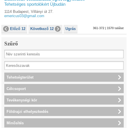
Tehetséges sportolókért Újbudán
1114 Budapest, Villányi út 27.
emericus03@gmail.com
361-372 | 1570 találat
Előző 12
Következő 12
Ugrás
Szűrő
Tehetségterület
Célcsoport
Tevékenységi kör
Földrajzi elhelyezkedés
Minősítés