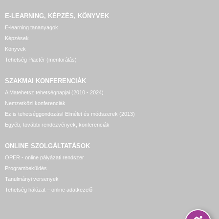
E-LEARNING, KÉPZÉS, KÖNYVEK
E-learning tananyagok
Képzések
Könyvek
Tehetség Piactér (mentorálás)
SZAKMAI KONFERENCIÁK
A Matehetsz tehetségnapjai (2010 - 2024)
Nemzetközi konferenciák
Ez is tehetséggondozás! Elmélet és módszerek (2013)
Egyéb, további rendezvények, konferenciák
ONLINE SZOLGÁLTATÁSOK
OPER - online pályázati rendszer
Programbeküldés
Tanulmányi versenyek
Tehetség hálózat – online adatkezelő