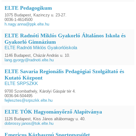
ELTE Pedagogikum
1075 Budapest, Kazinczy u. 23-27.
0036-1-4614500
h.nagy.anna@ppk.elte.hu
ELTE Radnóti Miklós Gyakorló Általános Iskola és
Gyakorló Gimnázium
ELTE Radnóti Miklós Gyakorlóiskola
1146 Budapest, Cházár András u. 10.
lang.gyorgy@radnoti.elte.hu
ELTE Savaria Regionális Pedagógiai Szolgáltató és
Kutató Központ
ELTE SRPSZKK
9700 Szombathely, Károlyi Gáspár tér 4.
0036-94-504495
fejlesztes@srpszkk.elte.hu
ELTE TÓK Hagyományőrző Alapítványa
1126 Budapest, Kiss János altábornagy u. 40.
dobrossy.janos@tok.elte.hu
Emericus Közhasznú Sportegyesület