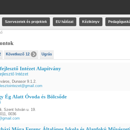
Szervezetek és projektek
EU hálózat
Kézikönyv
Pedagóguská
ső
pontok
2
Következő 12
Ugrás
ejlesztő Intézet Alapítvány
jlesztő Intézet
város, Dunasor 9.1.2.
lesztointezet@gmail.com
y Ég Alatt Óvoda és Bölcsőde
i
, Szent István u. 19.
011, 0036
@gmail.com
házi Móra Ferenc Általános Iskola és Alapfokú Művészeti