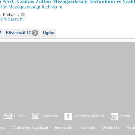
di ASzC Csukás Zoltán Mezőgazdasági Technikum és Szak
ltán Mezőgazdasági Technikum
, Kórház u. 28.
lfoldiaszc.hu
2
Következő 12
Ugrás
Hírlevél
Sajtószoba
A tehetség sokszínű
Naptár
sak
Adatkezelési szabályzat
Impresszum
Kapcsolat
Oldaltérkép
Pana