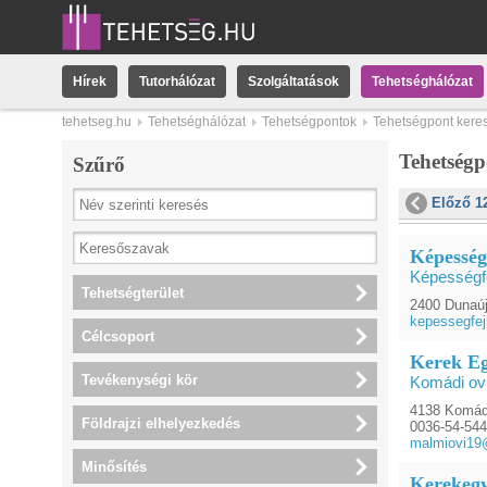
Hírek
Tutorhálózat
Szolgáltatások
Tehetséghálózat
tehetseg.hu
Tehetséghálózat
Tehetségpontok
Tehetségpont kere
Tehetség
Szűrő
Előző 1
Képességf
Képességfe
Tehetségterület
2400 Dunaúj
kepessegfej
Célcsoport
Kerek Eg
Tevékenységi kör
Komádi ov
4138 Komádi
Földrajzi elhelyezkedés
0036-54-544
malmiovi19
Minősítés
Kerekegy