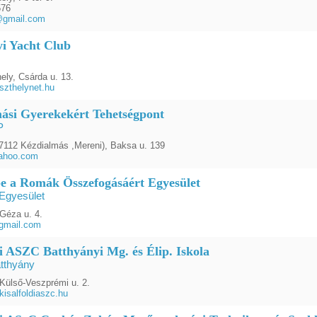
576
@gmail.com
yi Yacht Club
ely, Csárda u. 13.
zthelynet.hu
ási Gyerekekért Tehetségpont
P
112 Kézdialmás ,Mereni), Baksa u. 139
ahoo.com
e a Romák Összefogásáért Egyesület
Egyesület
Géza u. 4.
gmail.com
di ASZC Batthyányi Mg. és Élip. Iskola
tthyány
Külső-Veszprémi u. 2.
isalfoldiaszc.hu