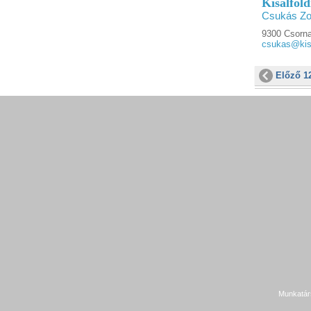
Kisalföl
Csukás Zo
9300 Csorna
csukas@kisa
Előző 1
Munkatár