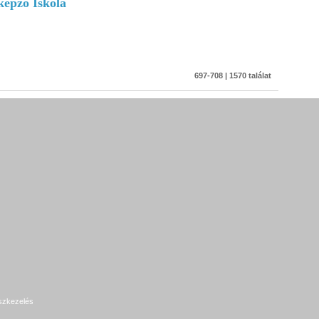
képző Iskola
697-708 | 1570 találat
szkezelés