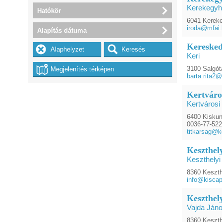
Kerekegyh
Hatókör
6041 Kereke
iroda@mfai
Alapítás dátuma
Keresked
Keri
3100 Salgót
barta.rita2
Kertváro
Kertvárosi
6400 Kiskunh
0036-77-52
titkarsag@k
Keszthel
Keszthely
8360 Keszth
info@kisca
Keszthel
Vajda Ján
8360 Keszthe