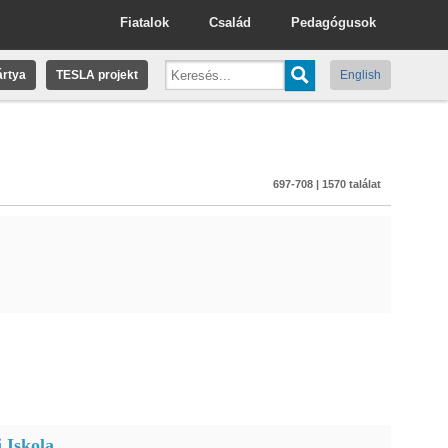
Fiatalok
Család
Pedagógusok
rtya
TESLA projekt
English
697-708 | 1570 találat
 Iskola