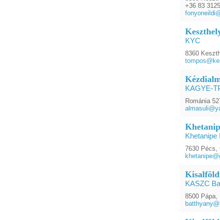
+36 83 312
fonyoneildi
Keszthel
KYC
8360 Keszth
tompos@kes
Kézdialm
KAGYE-T
Románia 527
almasuli@y
Khetanip
Khetanipe 
7630 Pécs, 
khetanipe@
Kisalföl
KASZC Ba
8500 Pápa, 
batthyany@k