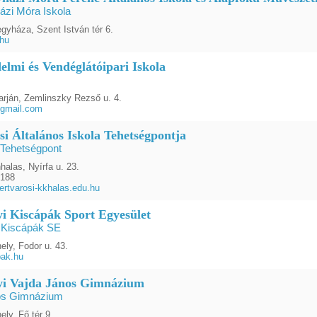
ázi Móra Iskola
gyháza, Szent István tér 6.
.hu
elmi és Vendéglátóipari Iskola
arján, Zemlinszky Rezső u. 4.
@gmail.com
si Általános Iskola Tehetségpontja
 Tehetségpont
alas, Nyírfa u. 23.
2188
ertvarosi-kkhalas.edu.hu
yi Kiscápák Sport Egyesület
i Kiscápák SE
ely, Fodor u. 43.
pak.hu
yi Vajda János Gimnázium
os Gimnázium
ly, Fő tér 9.