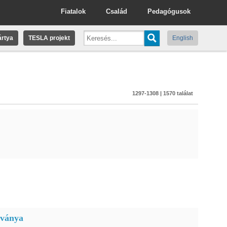
Fiatalok
Család
Pedagógusok
rtya
TESLA projekt
English
1297-1308 | 1570 találat
tványa