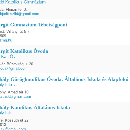
zló Katolikus Gimnázium
a, Flórián tér 3.
hjudit.szlki@gmail.com
rgit Gimnázium Tehetségpont
t, Villányi út 5-7.
0909
szmg.hu
rgit Katolikus Óvoda
 Kat. Óv.
ár, Búzavirág u. 20.
ovoda@gmail.com
hály Görögkatolikus Óvoda, Általános Iskola és Alapfokú
ly Iskola
ony, Árpád tér 10
alt.isk@gmail.com
hály Katolikus Általános Iskola
ly Isk
e, Kossuth út 22.
6013
yisk@gmail.com