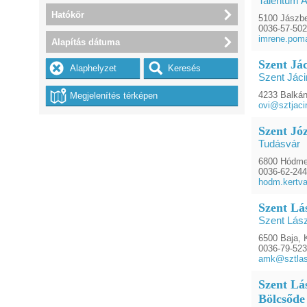
Talentum A
Hatókör
5100 Jászbe
0036-57-502
imrene.pom
Alapítás dátuma
Szent Já
Szent Jáci
4233 Balkán
ovi@sztjacin
Szent Józ
Tudásvár
6800 Hódmez
0036-62-24
hodm.kertva
Szent Lá
Szent Lás
6500 Baja, 
0036-79-523
amk@sztlas
Szent Lá
Bölcsőde