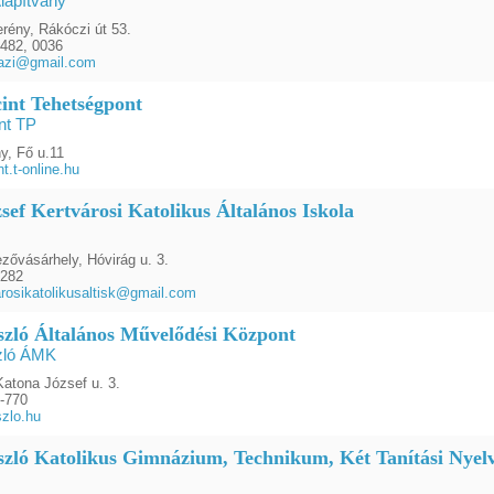
lapítvány
rény, Rákóczi út 53.
482, 0036
azi@gmail.com
cint Tehetségpont
nt TP
y, Fő u.11
t.t-online.hu
sef Kertvárosi Katolikus Általános Iskola
ővásárhely, Hóvirág u. 3.
4282
rosikatolikusaltisk@gmail.com
szló Általános Művelődési Központ
zló ÁMK
Katona József u. 3.
-770
zlo.hu
szló Katolikus Gimnázium, Technikum, Két Tanítási Nyelv