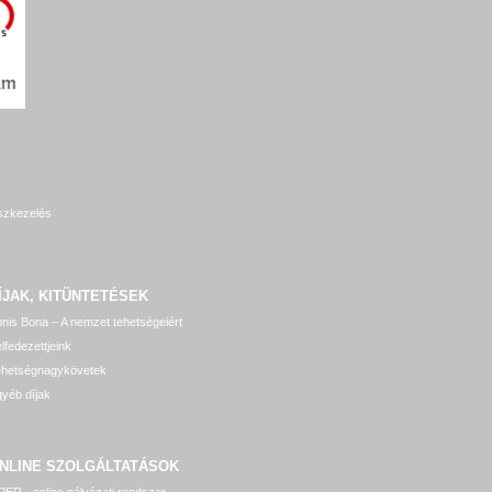
szkezelés
ÍJAK, KITÜNTETÉSEK
nis Bona – A nemzet tehetségeiért
lfedezettjeink
ehetségnagykövetek
yéb díjak
NLINE SZOLGÁLTATÁSOK