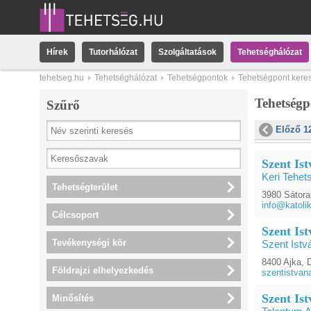
Hírek
Tutorhálózat
Szolgáltatások
Tehetséghálózat
tehetseg.hu
Tehetséghálózat
Tehetségpontok
Tehetségpont kere
Tehetség
Szűrő
Előző 1
Szent Is
Keri Tehet
Tehetségterület
3980 Sátoral
info@katoli
Célcsoport
Szent Is
Tevékenységi kör
Szent Istv
8400 Ajka, 
Földrajzi elhelyezkedés
szentistva
Szent Is
Minősítés