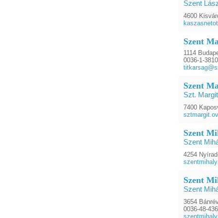
Szent Lás
4600 Kisvárd
kaszasnetot
Szent Ma
1114 Budapes
0036-1-381
titkarsag@
Szent Ma
Szt. Margit
7400 Kaposv
sztmargit.
Szent Mi
Szent Mihá
4254 Nyírad
szentmihaly
Szent Mi
Szent Mihá
3654 Bánrév
0036-48-43
szentmihal