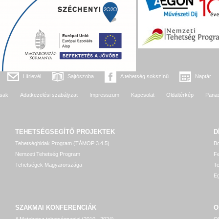
Hírlevél
Sajtószoba
A tehetség sokszínű
Naptár
sak
Adatkezelési szabályzat
Impresszum
Kapcsolat
Oldaltérkép
Pana
TEHETSÉGSEGÍTŐ
PROJEKTEK
D
Tehetséghidak Program (TÁMOP 3.4.5)
Bo
Nemzeti Tehetség Program
Fe
Tehetségek Magyarországa
T
Eg
SZAKMAI KONFERENCIÁK
O