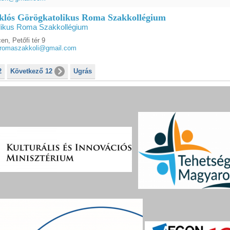
klós Görögkatolikus Roma Szakkollégium
likus Roma Szakkollégium
n, Petőfi tér 9
sromaszakkoli@gmail.com
2
Következő 12
Ugrás