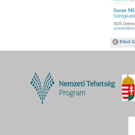
Szent Mi
Görögkato
4025 Debrece
szentmiklo
Előző 1