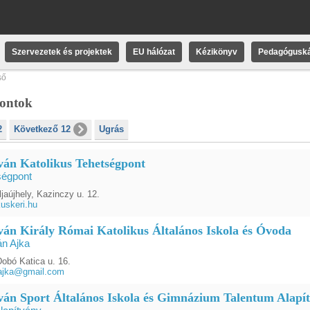
Szervezetek és projektek
EU hálózat
Kézikönyv
Pedagóguská
ső
pontok
2
Következő 12
Ugrás
tván Katolikus Tehetségpont
ségpont
jaújhely, Kazinczy u. 12.
kuskeri.hu
tván Király Római Katolikus Általános Iskola és Óvoda
án Ajka
Dobó Katica u. 16.
najka@gmail.com
tván Sport Általános Iskola és Gimnázium Talentum Alapí