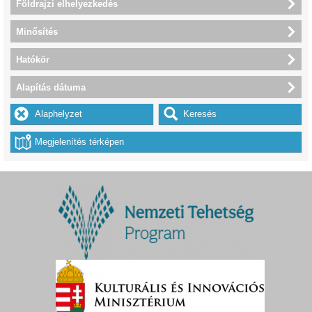
Földrajzi elhelyezkedés
Minősítés
Hatókör
Alapítás dátuma