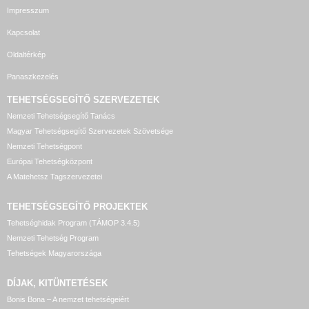
Impresszum
Kapcsolat
Oldaltérkép
Panaszkezelés
TEHETSÉGSEGÍTŐ SZERVEZETEK
Nemzeti Tehetségsegítő Tanács
Magyar Tehetségsegítő Szervezetek Szövetsége
Nemzeti Tehetségpont
Európai Tehetségközpont
A Matehetsz Tagszervezetei
TEHETSÉGSEGÍTŐ
PROJEKTEK
Tehetséghidak Program (TÁMOP 3.4.5)
Nemzeti Tehetség Program
Tehetségek Magyarországa
DÍJAK, KITÜNTETÉSEK
Bonis Bona – A nemzet tehetségeiért