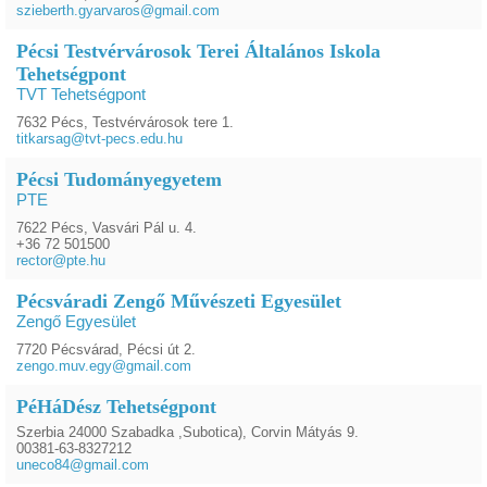
szieberth.gyarvaros@gmail.com
Pécsi Testvérvárosok Terei Általános Iskola
Tehetségpont
TVT Tehetségpont
7632 Pécs, Testvérvárosok tere 1.
titkarsag@tvt-pecs.edu.hu
Pécsi Tudományegyetem
PTE
7622 Pécs, Vasvári Pál u. 4.
+36 72 501500
rector@pte.hu
Pécsváradi Zengő Művészeti Egyesület
Zengő Egyesület
7720 Pécsvárad, Pécsi út 2.
zengo.muv.egy@gmail.com
PéHáDész Tehetségpont
Szerbia 24000 Szabadka ,Subotica), Corvin Mátyás 9.
00381-63-8327212
uneco84@gmail.com