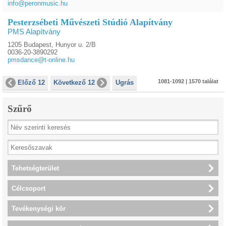
info@peronmusic.hu
Pesterzsébeti Művészeti Stúdió Alapítvány
PMS Alapítvány
1205 Budapest, Hunyor u. 2/B
0036-20-3890292
pmsdance@t-online.hu
1081-1092 | 1570 találat
Előző 12
Következő 12
Ugrás
Szűrő
Tehetségterület
Célcsoport
Tevékenységi kör