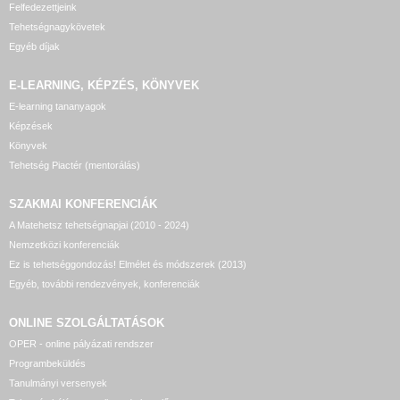
Felfedezettjeink
Tehetségnagykövetek
Egyéb díjak
E-LEARNING, KÉPZÉS, KÖNYVEK
E-learning tananyagok
Képzések
Könyvek
Tehetség Piactér (mentorálás)
SZAKMAI KONFERENCIÁK
A Matehetsz tehetségnapjai (2010 - 2024)
Nemzetközi konferenciák
Ez is tehetséggondozás! Elmélet és módszerek (2013)
Egyéb, további rendezvények, konferenciák
ONLINE SZOLGÁLTATÁSOK
OPER - online pályázati rendszer
Programbeküldés
Tanulmányi versenyek