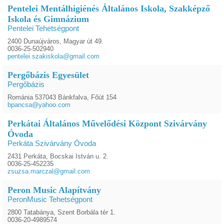
Pentelei Mentálhigiénés Általános Iskola, Szakképző
Iskola és Gimnázium
Pentelei Tehetségpont
2400 Dunaújváros, Magyar út 49.
0036-25-502940
pentelei.szakiskola@gmail.com
Pergőbázis Egyesület
Pergőbázis
Románia 537043 Bánkfalva, Főút 154
bpancsa@yahoo.com
Perkátai Általános Művelődési Központ Szivárvány
Óvoda
Perkáta Szivárvány Óvoda
2431 Perkáta, Bocskai István u. 2.
0036-25-452235
zsuzsa.marczal@gmail.com
Peron Music Alapítvány
PeronMusic Tehetségpont
2800 Tatabánya, Szent Borbála tér 1.
0036-20-4989574