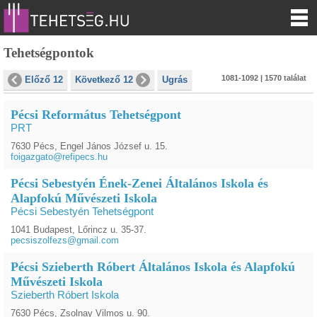
Tehetségpontok
1081-1092 | 1570 találat
Előző 12
Következő 12
Ugrás
Pécsi Református Tehetségpont
PRT
7630 Pécs, Engel János József u. 15.
foigazgato@refipecs.hu
Pécsi Sebestyén Ének-Zenei Általános Iskola és
Alapfokú Művészeti Iskola
Pécsi Sebestyén Tehetségpont
1041 Budapest, Lőrincz u. 35-37.
pecsiszolfezs@gmail.com
Pécsi Szieberth Róbert Általános Iskola és Alapfokú
Művészeti Iskola
Szieberth Róbert Iskola
7630 Pécs, Zsolnay Vilmos u. 90.