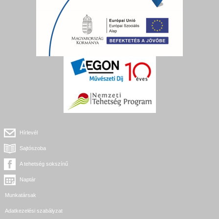
Hírlevél
Sajtószoba
A tehetség sokszínű
Naptár
Munkatársak
Adatkezelési szabályzat