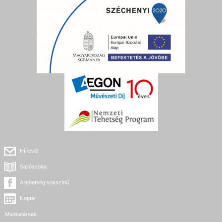
Hírlevél
Sajtószoba
A tehetség sokszínű
Naptár
Munkatársak