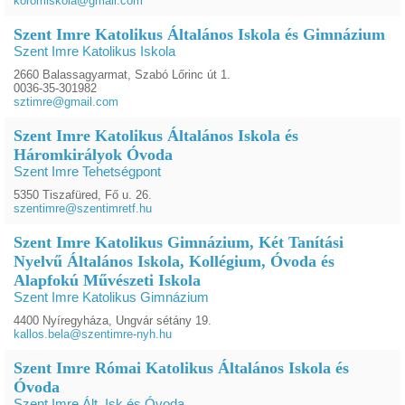
koromiskola@gmail.com
Szent Imre Katolikus Általános Iskola és Gimnázium
Szent Imre Katolikus Iskola
2660 Balassagyarmat, Szabó Lőrinc út 1.
0036-35-301982
sztimre@gmail.com
Szent Imre Katolikus Általános Iskola és
Háromkirályok Óvoda
Szent Imre Tehetségpont
5350 Tiszafüred, Fő u. 26.
szentimre@szentimretf.hu
Szent Imre Katolikus Gimnázium, Két Tanítási
Nyelvű Általános Iskola, Kollégium, Óvoda és
Alapfokú Művészeti Iskola
Szent Imre Katolikus Gimnázium
4400 Nyíregyháza, Ungvár sétány 19.
kallos.bela@szentimre-nyh.hu
Szent Imre Római Katolikus Általános Iskola és
Óvoda
Szent Imre Ált. Isk és Óvoda