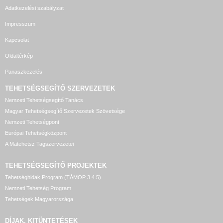
Adatkezelési szabályzat
Impresszum
Kapcsolat
Oldaltérkép
Panaszkezelés
TEHETSÉGSEGÍTŐ SZERVEZETEK
Nemzeti Tehetségsegítő Tanács
Magyar Tehetségsegítő Szervezetek Szövetsége
Nemzeti Tehetségpont
Európai Tehetségközpont
A Matehetsz Tagszervezetei
TEHETSÉGSEGÍTŐ
PROJEKTEK
Tehetséghidak Program (TÁMOP 3.4.5)
Nemzeti Tehetség Program
Tehetségek Magyarországa
DÍJAK, KITÜNTETÉSEK