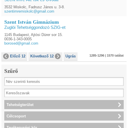
3532 Miskolc, Fadrusz János u. 3-8.
szentimremiskolc@gmail.com
Szent István Gimnázium
Zuglói Tehetséggondozó SZIG-et
1145 Budapest, Ajtósi Dürer sor 15.
0036-1-343-0005
borosed@gmail.com
1285-1296 | 1570 találat
Előző 12
Következő 12
Ugrás
Szűrő
Tehetségterület
Célcsoport
Tevékenységi kör