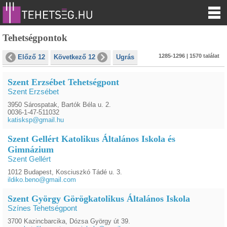
Tehetségpontok
1285-1296 | 1570 találat
Előző 12
Következő 12
Ugrás
Szent Erzsébet Tehetségpont
Szent Erzsébet
3950 Sárospatak, Bartók Béla u. 2.
0036-1-47-511032
katisksp@gmail.hu
Szent Gellért Katolikus Általános Iskola és
Gimnázium
Szent Gellért
1012 Budapest, Kosciuszkó Tádé u. 3.
ildiko.beno@gmail.com
Szent György Görögkatolikus Általános Iskola
Színes Tehetségpont
3700 Kazincbarcika, Dózsa György út 39.