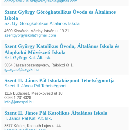
gorogkatolikus.sztgyorgyiskola@gmail.com
Szent György Görögkatolikus Óvoda és Általános
Iskola
Sz. Gy. Görögkatolikus Általános Iskola
4600 Kisvárda, Várday István u. 19-21.
szentgyorgyiskola@gmail.com
Szent György Katolikus Óvoda, Általános Iskola és
Alapkokú Művészeti Iskola
Szt. György Kat. Ált. Isk.
5054 Jászalsószentgyörgy, Rákóczi út 1.
igazgato@szgyki.hu
Szent II. János Pál Iskolaközpont Tehetségpontja
Szent II. János Pál Tehetségpont
1116 Budapest, Mezőkövesd út 10.
0036-1-2014328
info@janospal.hu
Szent II. János Pál Katolikus Általános Iskola
II. János Pál Kat. Ált. Isk.
3577 Köröm, Kossuth Lajos u. 44.