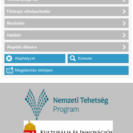
Földrajzi elhelyezkedés
Minősítés
Hatókör
Alapítás dátuma