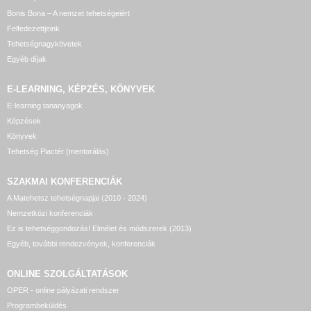
Bonis Bona – A nemzet tehetségeiért
Felfedezettjeink
Tehetségnagykövetek
Egyéb díjak
E-LEARNING, KÉPZÉS, KÖNYVEK
E-learning tananyagok
Képzések
Könyvek
Tehetség Piactér (mentorálás)
SZAKMAI KONFERENCIÁK
A Matehetsz tehetségnapjai (2010 - 2024)
Nemzetközi konferenciák
Ez is tehetséggondozás! Elmélet és módszerek (2013)
Egyéb, további rendezvények, konferenciák
ONLINE SZOLGÁLTATÁSOK
OPER - online pályázati rendszer
Programbeküldés