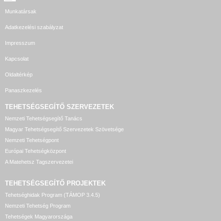
Munkatársak
Adatkezelési szabályzat
Impresszum
Kapcsolat
Oldaltérkép
Panaszkezelés
TEHETSÉGSEGÍTŐ SZERVEZETEK
Nemzeti Tehetségsegítő Tanács
Magyar Tehetségsegítő Szervezetek Szövetsége
Nemzeti Tehetségpont
Európai Tehetségközpont
A Matehetsz Tagszervezetei
TEHETSÉGSEGÍTŐ
PROJEKTEK
Tehetséghidak Program (TÁMOP 3.4.5)
Nemzeti Tehetség Program
Tehetségek Magyarországa