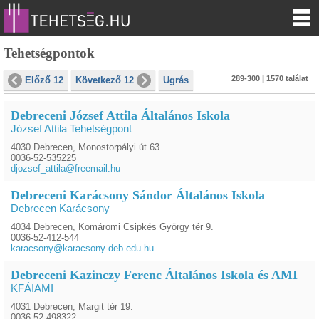
Tehetségpontok
289-300 | 1570 találat
Előző 12
Következő 12
Ugrás
Debreceni József Attila Általános Iskola
József Attila Tehetségpont
4030 Debrecen, Monostorpályi út 63.
0036-52-535225
djozsef_attila@freemail.hu
Debreceni Karácsony Sándor Általános Iskola
Debrecen Karácsony
4034 Debrecen, Komáromi Csipkés György tér 9.
0036-52-412-544
karacsony@karacsony-deb.edu.hu
Debreceni Kazinczy Ferenc Általános Iskola és AMI
KFÁIAMI
4031 Debrecen, Margit tér 19.
0036-52-498322