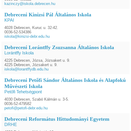
kazinczy@iskola.debrecen.hu
Debreceni Kinizsi Pál Általános Iskola
KPAI
4028 Debrecen, Kuruc u. 32-42.
0036-52-534386
iskola@kinizsi-debr.edu.hu
Debreceni Lorántffy Zsuzsanna Általános Iskola
Lorántffy Iskola
4225 Debrecen, Józsa, Józsakert u. 9.
4225 Debrecen, Józsakert u. 9.
iskola@lorantffydb.edu.hu
Debreceni Petőfi Sándor Általános Iskola és Alapfokú
Művészeti Iskola
Petőfi Tehetségpont
4030 Debrecen, Szabó Kálmán u. 3-5.
0036-52-479582
petofi@petofi-debr.edu.hu
Debreceni Református Hittudományi Egyetem
DRHE