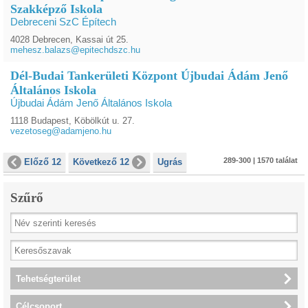
Szakképző Iskola
Debreceni SzC Építech
4028 Debrecen, Kassai út 25.
mehesz.balazs@epitechdszc.hu
Dél-Budai Tankerületi Központ Újbudai Ádám Jenő
Általános Iskola
Újbudai Ádám Jenő Általános Iskola
1118 Budapest, Köbölkút u. 27.
vezetoseg@adamjeno.hu
289-300 | 1570 találat
Előző 12
Következő 12
Ugrás
Szűrő
Tehetségterület
Célcsoport