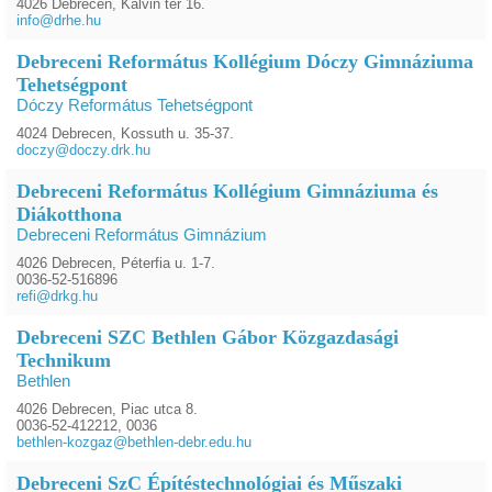
4026 Debrecen, Kálvin tér 16.
info@drhe.hu
Debreceni Református Kollégium Dóczy Gimnáziuma
Tehetségpont
Dóczy Református Tehetségpont
4024 Debrecen, Kossuth u. 35-37.
doczy@doczy.drk.hu
Debreceni Református Kollégium Gimnáziuma és
Diákotthona
Debreceni Református Gimnázium
4026 Debrecen, Péterfia u. 1-7.
0036-52-516896
refi@drkg.hu
Debreceni SZC Bethlen Gábor Közgazdasági
Technikum
Bethlen
4026 Debrecen, Piac utca 8.
0036-52-412212, 0036
bethlen-kozgaz@bethlen-debr.edu.hu
Debreceni SzC Építéstechnológiai és Műszaki