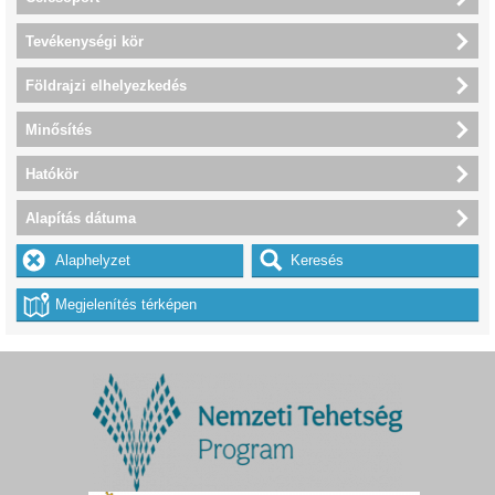
Tevékenységi kör
Földrajzi elhelyezkedés
Minősítés
Hatókör
Alapítás dátuma