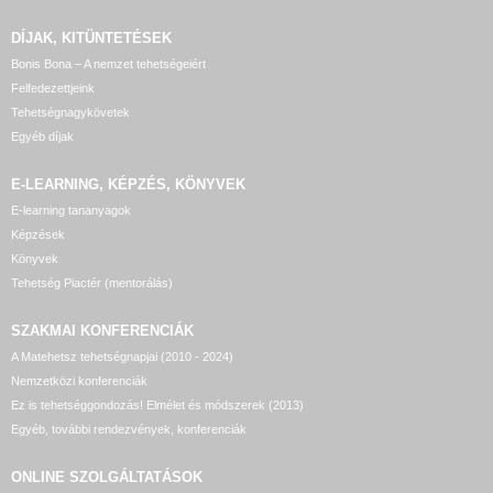
DÍJAK, KITÜNTETÉSEK
Bonis Bona – A nemzet tehetségeiért
Felfedezettjeink
Tehetségnagykövetek
Egyéb díjak
E-LEARNING, KÉPZÉS, KÖNYVEK
E-learning tananyagok
Képzések
Könyvek
Tehetség Piactér (mentorálás)
SZAKMAI KONFERENCIÁK
A Matehetsz tehetségnapjai (2010 - 2024)
Nemzetközi konferenciák
Ez is tehetséggondozás! Elmélet és módszerek (2013)
Egyéb, további rendezvények, konferenciák
ONLINE SZOLGÁLTATÁSOK