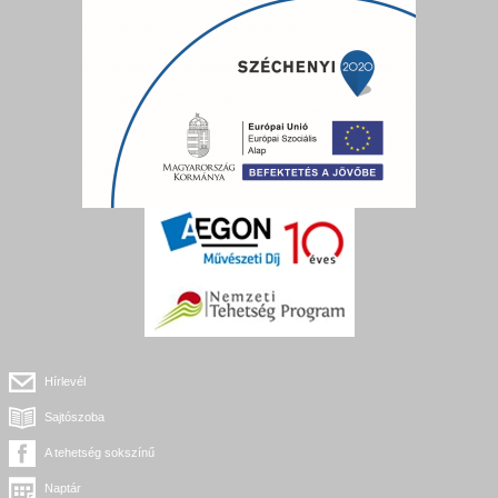
Hírlevél
Sajtószoba
A tehetség sokszínű
Naptár