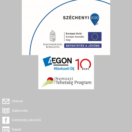
Hírlevél
Sajtószoba
A tehetség sokszínű
Naptár