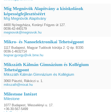
Míg Megnövök Alapítvány a kisiskolások
képességfejlesztéséért
Míg Megnövök Alapítvány
4400 Nyíregyháza, Korányi Frigyes út 127.
0036-42-440179
megnovok@megnovok.hu
Mikro- és Nanoelektronikai Tehetségpont
1117 Budapest, Magyar Tudósok körútja 2. Q ép. B330.
0036-1-4632714
bognar.gyorgy@vik.bme.hu
Mikszáth Kálmán Gimnázium és Kollégium
Tehetségpont
Mikszáth Kálmán Gimnázium és Kollégium
3060 Pásztó, Rákóczi u. 1.
mikszath@mixat.hu
Milestone Intézet
Milestone
1077 Budapest, Wesselényi u. 17.
+36-30-567-5499