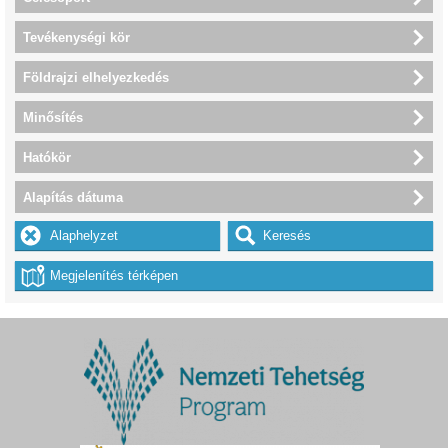
Tevékenységi kör
Földrajzi elhelyezkedés
Minősítés
Hatókör
Alapítás dátuma