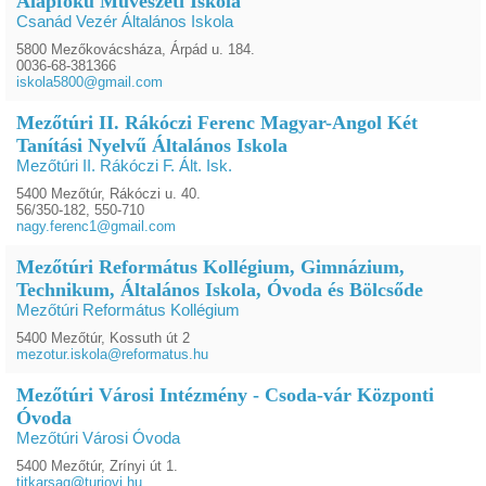
Alapfokú Művészeti Iskola
Csanád Vezér Általános Iskola
5800 Mezőkovácsháza, Árpád u. 184.
0036-68-381366
iskola5800@gmail.com
Mezőtúri II. Rákóczi Ferenc Magyar-Angol Két
Tanítási Nyelvű Általános Iskola
Mezőtúri II. Rákóczi F. Ált. Isk.
5400 Mezőtúr, Rákóczi u. 40.
56/350-182, 550-710
nagy.ferenc1@gmail.com
Mezőtúri Református Kollégium, Gimnázium,
Technikum, Általános Iskola, Óvoda és Bölcsőde
Mezőtúri Református Kollégium
5400 Mezőtúr, Kossuth út 2
mezotur.iskola@reformatus.hu
Mezőtúri Városi Intézmény - Csoda-vár Központi
Óvoda
Mezőtúri Városi Óvoda
5400 Mezőtúr, Zrínyi út 1.
titkarsag@turiovi.hu