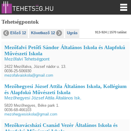
Tehetségpontok
913-924 | 1570 találat
Előző 12
Következő 12
Ugrás
Mezőfalvi Petőfi Sándor Általános Iskola és Alapfokú
Művészeti Iskola
Mezőfalvi Tehetségpont
2422 Mezőfalva, József nádor u. 13.
0036-25-506930
mezofalvaiskola@gmail.com
Mezőhegyesi József Attila Általános Iskola, Kollégium
és Alapfokú Művészeti Iskola
Mezőhegyesi József Attila Általános Isk.
5820 Mezőhegyes, Béke park 1.
0036-68-466103
mezohegyesiskola@gmail.com
Mezőkovácsházi Csanád Vezér Általános Iskola és