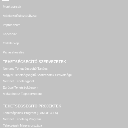
Munkatársak
Adatkezelési szabályzat
Impresszum
Kapcsolat
Oldaltérkép
Panaszkezelés
TEHETSÉGSEGÍTŐ SZERVEZETEK
Nemzeti Tehetségsegítő Tanács
Magyar Tehetségsegítő Szervezetek Szövetsége
Nemzeti Tehetségpont
Európai Tehetségközpont
A Matehetsz Tagszervezetei
TEHETSÉGSEGÍTŐ
PROJEKTEK
Tehetséghidak Program (TÁMOP 3.4.5)
Nemzeti Tehetség Program
Tehetségek Magyarországa