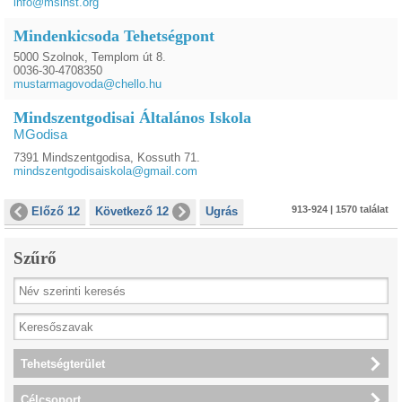
info@msinst.org
Mindenkicsoda Tehetségpont
5000 Szolnok, Templom út 8.
0036-30-4708350
mustarmagovoda@chello.hu
Mindszentgodisai Általános Iskola
MGodisa
7391 Mindszentgodisa, Kossuth 71.
mindszentgodisaiskola@gmail.com
913-924 | 1570 találat
Előző 12
Következő 12
Ugrás
Szűrő
Tehetségterület
Célcsoport