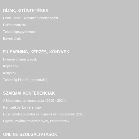
DÍJAK, KITÜNTETÉSEK
Bonis Bona – A nemzet tehetségeiért
Felfedezettjeink
Tehetségnagykövetek
Egyéb díjak
E-LEARNING, KÉPZÉS, KÖNYVEK
E-learning tananyagok
Képzések
Könyvek
Tehetség Piactér (mentorálás)
SZAKMAI KONFERENCIÁK
A Matehetsz tehetségnapjai (2010 - 2024)
Nemzetközi konferenciák
Ez is tehetséggondozás! Elmélet és módszerek (2013)
Egyéb, további rendezvények, konferenciák
ONLINE SZOLGÁLTATÁSOK