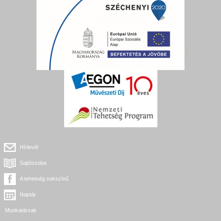
Hírlevél
Sajtószoba
A tehetség sokszínű
Naptár
Munkatársak