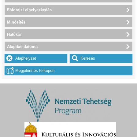
Földrajzi elhelyezkedés
Minősítés
Hatókör
Alapítás dátuma