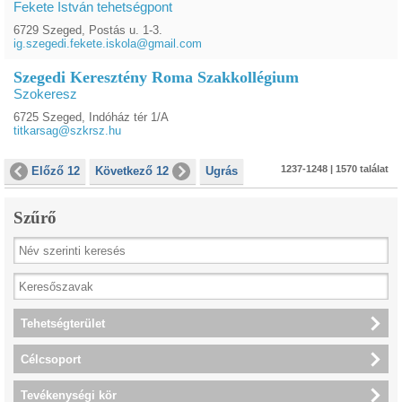
Fekete István tehetségpont
6729 Szeged, Postás u. 1-3.
ig.szegedi.fekete.iskola@gmail.com
Szegedi Keresztény Roma Szakkollégium
Szokeresz
6725 Szeged, Indóház tér 1/A
titkarsag@szkrsz.hu
1237-1248 | 1570 találat
Előző 12
Következő 12
Ugrás
Szűrő
Tehetségterület
Célcsoport
Tevékenységi kör