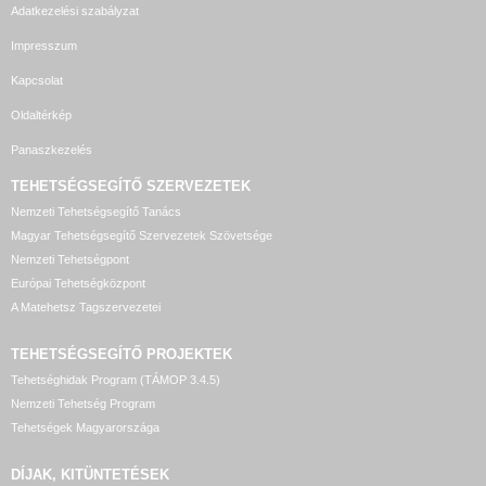
Adatkezelési szabályzat
Impresszum
Kapcsolat
Oldaltérkép
Panaszkezelés
TEHETSÉGSEGÍTŐ SZERVEZETEK
Nemzeti Tehetségsegítő Tanács
Magyar Tehetségsegítő Szervezetek Szövetsége
Nemzeti Tehetségpont
Európai Tehetségközpont
A Matehetsz Tagszervezetei
TEHETSÉGSEGÍTŐ
PROJEKTEK
Tehetséghidak Program (TÁMOP 3.4.5)
Nemzeti Tehetség Program
Tehetségek Magyarországa
DÍJAK, KITÜNTETÉSEK