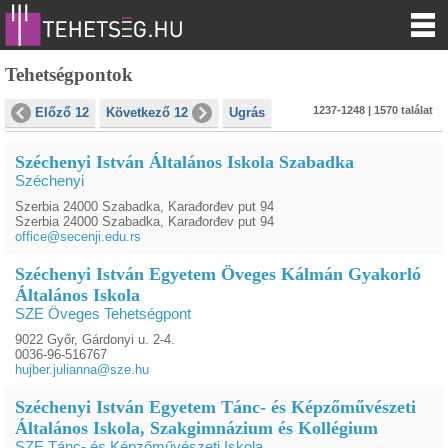
Tehetségpontok
1237-1248 | 1570 találat
Előző 12
Következő 12
Ugrás
Széchenyi István Általános Iskola Szabadka
Széchenyi
Szerbia 24000 Szabadka, Karađorđev put 94
Szerbia 24000 Szabadka, Karađorđev put 94
office@secenji.edu.rs
Széchenyi István Egyetem Öveges Kálmán Gyakorló
Általános Iskola
SZE Öveges Tehetségpont
9022 Győr, Gárdonyi u. 2-4.
0036-96-516767
hujber.julianna@sze.hu
Széchenyi István Egyetem Tánc- és Képzőművészeti
Általános Iskola, Szakgimnázium és Kollégium
SZE Tánc- és Képzőművészeti Iskola