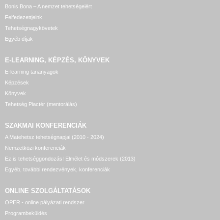
Bonis Bona – A nemzet tehetségeiért
Felfedezettjeink
Tehetségnagykövetek
Egyéb díjak
E-LEARNING, KÉPZÉS, KÖNYVEK
E-learning tananyagok
Képzések
Könyvek
Tehetség Piactér (mentorálás)
SZAKMAI KONFERENCIÁK
A Matehetsz tehetségnapjai (2010 - 2024)
Nemzetközi konferenciák
Ez is tehetséggondozás! Elmélet és módszerek (2013)
Egyéb, további rendezvények, konferenciák
ONLINE SZOLGÁLTATÁSOK
OPER - online pályázati rendszer
Programbeküldés