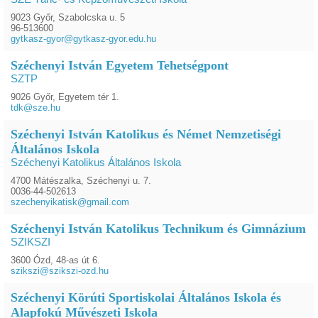
9023 Győr, Szabolcska u. 5
96-513600
gytkasz-gyor@gytkasz-gyor.edu.hu
Széchenyi István Egyetem Tehetségpont
SZTP
9026 Győr, Egyetem tér 1.
tdk@sze.hu
Széchenyi István Katolikus és Német Nemzetiségi
Általános Iskola
Széchenyi Katolikus Általános Iskola
4700 Mátészalka, Széchenyi u. 7.
0036-44-502613
szechenyikatisk@gmail.com
Széchenyi István Katolikus Technikum és Gimnázium
SZIKSZI
3600 Ózd, 48-as út 6.
szikszi@szikszi-ozd.hu
Széchenyi Körúti Sportiskolai Általános Iskola és
Alapfokú Művészeti Iskola