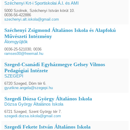
Széchenyi Krt-i Sportiskolai Á.I. és AMI
5000 Szolnok, Széchenyi István körút 10.
0036-56-422886
szechenyi.alt.iskola@gmail.com
Széchenyi Zsigmond Általános Iskola és Alapfokú
Művészeti Intézmény
Álomgyűjtők
0036-25-521030, 0036
ramses00@freemail.hu
Szeged-Csanádi Egyházmegye Gelsey Vilmos
Pedagógiai Intézete
SZEGEPI
6720 Szeged, Dóm tér 6.
gyurikne.angela@szegepi.hu
Szegedi Dózsa György Általános Iskola
Dózsa György Általános Iskola
6721 Szeged, Szent György tér 7.
szegedi.dozsa.iskola@gmail.com
Szegedi Fekete István Általános Iskola