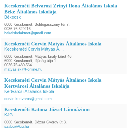
Kecskeméti Belvárosi Zrínyi Ilona Általános Iskola
Béke Általános Iskolája
Békecsk
6000 Kecskemét, Boldogasszony tér 7.
0036-76-329216
bekeiskolakmet@gmail.com
Kecskeméti Corvin Mátyás Általános Iskola
Kecskeméti Corvin Mátyás Á. I.
6000 Kecskemét, Mátyás király körút 46.
6000 Kecskemét, Ifjúság útja 1
0036-76-480-564
matyasisk@t-online.hu
Kecskeméti Corvin Mátyás Általános Iskola
Kertvárosi Általános Iskolája
Kertvárosi Általános Iskola
corvin.kertvaros@gmail.com
Kecskeméti Katona József Gimnázium
KJG
6000 Kecskemét, Dózsa György út 3.
szaboi@kjg.hu