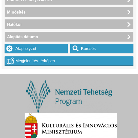
Minősítés
Hatókör
Alapítás dátuma