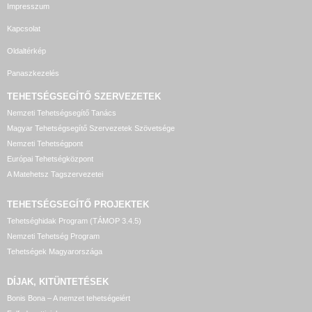
Impresszum
Kapcsolat
Oldaltérkép
Panaszkezelés
TEHETSÉGSEGÍTŐ SZERVEZETEK
Nemzeti Tehetségsegítő Tanács
Magyar Tehetségsegítő Szervezetek Szövetsége
Nemzeti Tehetségpont
Európai Tehetségközpont
A Matehetsz Tagszervezetei
TEHETSÉGSEGÍTŐ
PROJEKTEK
Tehetséghidak Program (TÁMOP 3.4.5)
Nemzeti Tehetség Program
Tehetségek Magyarországa
DÍJAK, KITÜNTETÉSEK
Bonis Bona – A nemzet tehetségeiért