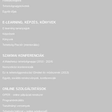
Felfedezettjeink
Tehetségnagykövetek
Egyéb díjak
E-LEARNING, KÉPZÉS, KÖNYVEK
E-learning tananyagok
Képzések
Könyvek
Tehetség Piactér (mentorálás)
SZAKMAI KONFERENCIÁK
A Matehetsz tehetségnapjai (2010 - 2024)
Nemzetközi konferenciák
Ez is tehetséggondozás! Elmélet és módszerek (2013)
Egyéb, további rendezvények, konferenciák
ONLINE SZOLGÁLTATÁSOK
OPER - online pályázati rendszer
Programbeküldés
Tanulmányi versenyek
Tehetség hálózat – online adatkezelő