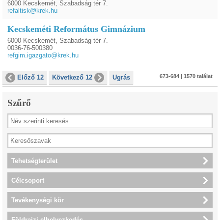
6000 Kecskemét, Szabadság tér 7.
refaltisk@krek.hu
Kecskeméti Református Gimnázium
6000 Kecskemét, Szabadság tér 7.
0036-76-500380
refgim.igazgato@krek.hu
673-684 | 1570 találat
Előző 12
Következő 12
Ugrás
Szűrő
Tehetségterület
Célcsoport
Tevékenységi kör
Földrajzi elhelyezkedés