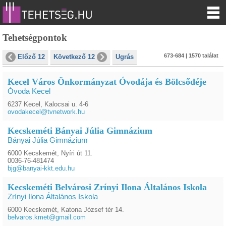
Tehetségpontok
673-684 | 1570 találat
Előző 12
Következő 12
Ugrás
Kecel Város Önkormányzat Óvodája és Bölcsődéje
Óvoda Kecel
6237 Kecel, Kalocsai u. 4-6
ovodakecel@tvnetwork.hu
Kecskeméti Bányai Júlia Gimnázium
Bányai Júlia Gimnázium
6000 Kecskemét, Nyíri út 11.
0036-76-481474
bjg@banyai-kkt.edu.hu
Kecskeméti Belvárosi Zrínyi Ilona Általános Iskola
Zrínyi Ilona Általános Iskola
6000 Kecskemét, Katona József tér 14.
belvaros.kmet@gmail.com