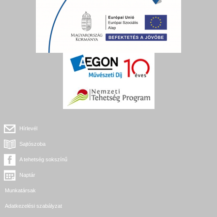
Hírlevél
Sajtószoba
A tehetség sokszínű
Naptár
Munkatársak
Adatkezelési szabályzat