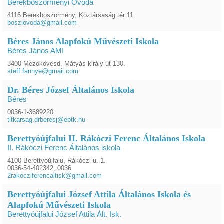
Berekböszörményi Óvoda
4116 Berekböszörmény, Köztársaság tér 11
bosziovoda@gmail.com
Béres János Alapfokú Művészeti Iskola
Béres János AMI
3400 Mezőkövesd, Mátyás király út 130.
steff.fannye@gmail.com
Dr. Béres József Általános Iskola
Béres
0036-1-3689220
titkarsag.drberesj@ebtk.hu
Berettyóújfalui II. Rákóczi Ferenc Általános Iskola
II. Rákóczi Ferenc Általános iskola
4100 Berettyóújfalu, Rákóczi u. 1.
0036-54-402342, 0036
2rakocziferencaltisk@gmail.com
Berettyóújfalui József Attila Általános Iskola és
Alapfokú Művészeti Iskola
Berettyóújfalui József Attila Ált. Isk.