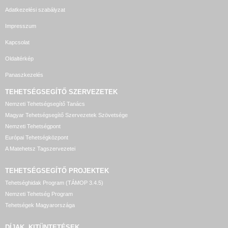
Adatkezelési szabályzat
Impresszum
Kapcsolat
Oldaltérkép
Panaszkezelés
TEHETSÉGSEGÍTŐ SZERVEZETEK
Nemzeti Tehetségsegítő Tanács
Magyar Tehetségsegítő Szervezetek Szövetsége
Nemzeti Tehetségpont
Európai Tehetségközpont
A Matehetsz Tagszervezetei
TEHETSÉGSEGÍTŐ
PROJEKTEK
Tehetséghidak Program (TÁMOP 3.4.5)
Nemzeti Tehetség Program
Tehetségek Magyarországa
DÍJAK, KITÜNTETÉSEK