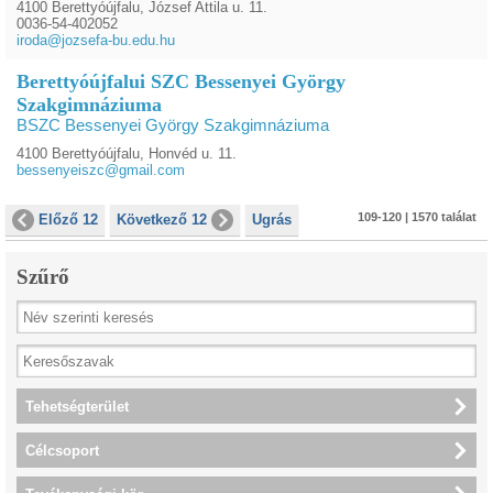
4100 Berettyóújfalu, József Attila u. 11.
0036-54-402052
iroda@jozsefa-bu.edu.hu
Berettyóújfalui SZC Bessenyei György
Szakgimnáziuma
BSZC Bessenyei György Szakgimnáziuma
4100 Berettyóújfalu, Honvéd u. 11.
bessenyeiszc@gmail.com
109-120 | 1570 találat
Előző 12
Következő 12
Ugrás
Szűrő
Tehetségterület
Célcsoport