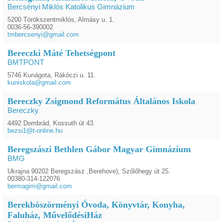
Bercsényi Miklós Katolikus Gimnázium
5200 Törökszentmiklós, Almásy u. 1.
0036-56-390002
tmbercsenyi@gmail.com
Bereczki Máté Tehetségpont
BMTPONT
5746 Kunágota, Rákóczi u. 11.
kuniskola@gmail.com
Bereczky Zsigmond Református Általános Iskola
Bereczky
4492 Dombrád, Kossuth út 43.
bezsi1@t-online.hu
Beregszászi Bethlen Gábor Magyar Gimnázium
BMG
Ukrajna 90202 Beregszász ,Berehove), Szőlőhegy út 25.
00380-314-122076
bermagim@gmail.com
Berekböszörményi Óvoda, Könyvtár, Konyha,
Faluház, MűvelődésiHáz