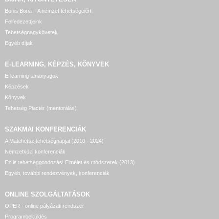
Bonis Bona – A nemzet tehetségeiért
Felfedezettjeink
Tehetségnagykövetek
Egyéb díjak
E-LEARNING, KÉPZÉS, KÖNYVEK
E-learning tananyagok
Képzések
Könyvek
Tehetség Piactér (mentorálás)
SZAKMAI KONFERENCIÁK
A Matehetsz tehetségnapjai (2010 - 2024)
Nemzetközi konferenciák
Ez is tehetséggondozás! Elmélet és módszerek (2013)
Egyéb, további rendezvények, konferenciák
ONLINE SZOLGÁLTATÁSOK
OPER - online pályázati rendszer
Programbeküldés