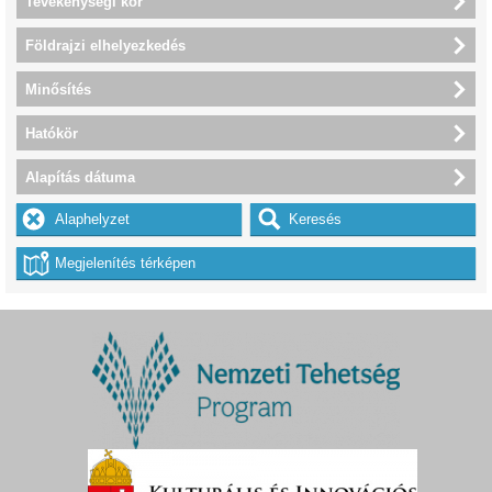
Tevékenységi kör
Földrajzi elhelyezkedés
Minősítés
Hatókör
Alapítás dátuma