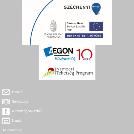
Hírlevél
Sajtószoba
A tehetség sokszínű
Naptár
Munkatársak