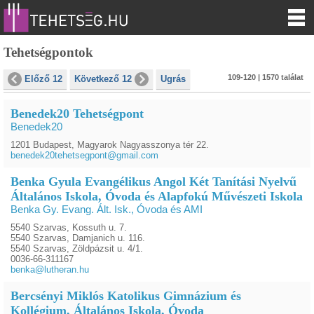
Tehetségpontok
109-120 | 1570 találat
Előző 12
Következő 12
Ugrás
Benedek20 Tehetségpont
Benedek20
1201 Budapest, Magyarok Nagyasszonya tér 22.
benedek20tehetsegpont@gmail.com
Benka Gyula Evangélikus Angol Két Tanítási Nyelvű
Általános Iskola, Óvoda és Alapfokú Művészeti Iskola
Benka Gy. Evang. Ált. Isk., Óvoda és AMI
5540 Szarvas, Kossuth u. 7.
5540 Szarvas, Damjanich u. 116.
5540 Szarvas, Zöldpázsit u. 4/1.
0036-66-311167
benka@lutheran.hu
Bercsényi Miklós Katolikus Gimnázium és
Kollégium, Általános Iskola, Óvoda