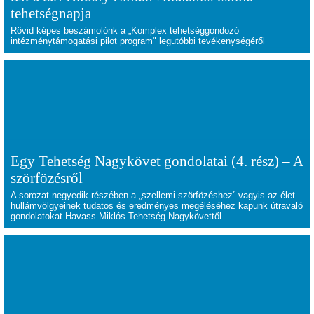
tehetségnapja
Rövid képes beszámolónk a „Komplex tehetséggondozó
intézménytámogatási pilot program" legutóbbi tevékenységéről
Egy Tehetség Nagykövet gondolatai (4. rész) – A
szörfözésről
A sorozat negyedik részében a „szellemi szörfözéshez” vagyis az élet
hullámvölgyeinek tudatos és eredményes megéléséhez kapunk útravaló
gondolatokat Havass Miklós Tehetség Nagykövettől