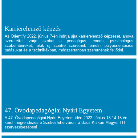
Karrierelemző képzés
Az Orientify
2022. június 7-én
indítja újra karrierelemző képzését
, ahova
szeretettel várja azokat a pedagógus, coach, pszichológus
szakembereket, akik
új szintre szeretnék emelni
pályaorientációs
tudásukat
és a technikákban, módszertanban szeretnének fejlődni.
47. Óvodapedagógiai Nyári Egyetem
A 47. Óvodapedagógiai Nyári Egyetem idén 2022. június 13-14-15-én
kerül megrendezésre Székesfehérváron, a Bács-Kiskun Megyei TIT
szervezésesében!