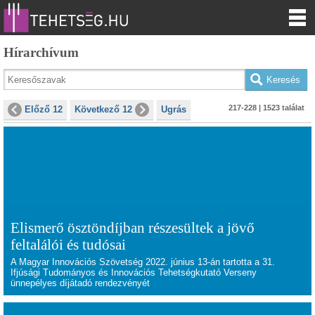
Hírarchívum
217-228 | 1523 találat
Előző 12
Következő 12
Ugrás
Elismerő ösztöndíjban részesültek a jövő
feltalálói és tudósai
A Magyar Innovációs Szövetség 2022. június 13-án tartotta a 31.
Ifjúsági Tudományos és Innovációs Tehetségkutató Verseny
ünnepélyes díjátadó rendezvényét