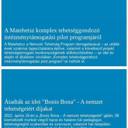
A Matehetsz komplex tehetséggondozó
intézménytámogatási pilot programjáról
A Matehetsz a Nemzeti Tehetség Program támogatásával – az utóbbi
évek szakmai tapasztalataira építve, valamint a következő projekt
tehetségtámogató tevékenységeinek előkészítéséhez – az idei év
elején öt általános iskolában „Komplex tehetséggondozó
intézménytámogatási pilot program”-ot indított el.
Átadták az idei "Bonis Bona" - A nemzet
tehetségeiért díjakat
2022. április 25-én a „Bonis Bona – A nemzet tehetségeiért” gálán, 58
kiemelkedő munkát végző hazai és határon túli pedagógus,
tehetségsegítő szakember és szervezet, valamint hat települési