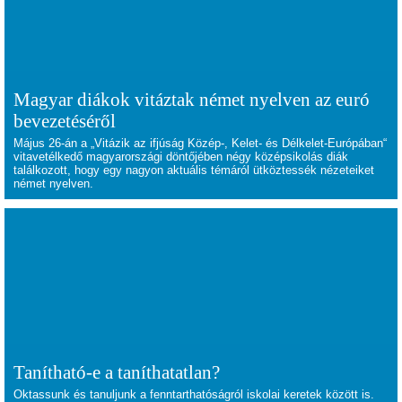
Magyar diákok vitáztak német nyelven az euró
bevezetéséről
Május 26-án a „Vitázik az ifjúság Közép-, Kelet- és Délkelet-Európában“
vitavetélkedő magyarországi döntőjében négy középsikolás diák
találkozott, hogy egy nagyon aktuális témáról ütköztessék nézeteiket
német nyelven.
Tanítható-e a taníthatatlan?
Oktassunk és tanuljunk a fenntarthatóságról iskolai keretek között is.