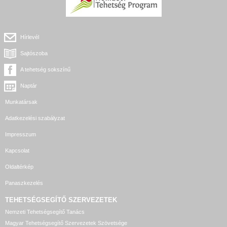
Hírlevél
Sajtószoba
A tehetség sokszínű
Naptár
Munkatársak
Adatkezelési szabályzat
Impresszum
Kapcsolat
Oldaltérkép
Panaszkezelés
TEHETSÉGSEGÍTŐ SZERVEZETEK
Nemzeti Tehetségsegítő Tanács
Magyar Tehetségsegítő Szervezetek Szövetsége