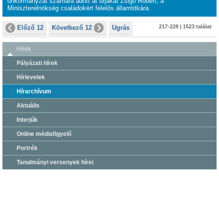
önkormányzat számára adott át díjakat Zsigó Róbert, a
Miniszterelnökség családokért felelős államtitkára.
217-228 | 1523 találat
Előző 12
Következő 12
Ugrás
Hírek
Pályázati hírek
Hírlevelek
Hírarchívum
Aktuális
Interjúk
Online médiafigyelő
Portrék
Tanulmányi versenyek hírei