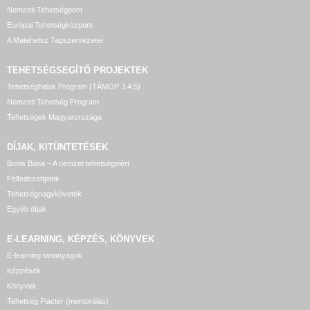
Nemzeti Tehetségpont
Európai Tehetségközpont
A Matehetsz Tagszervezetei
TEHETSÉGSEGÍTŐ
PROJEKTEK
Tehetséghidak Program (TÁMOP 3.4.5)
Nemzeti Tehetség Program
Tehetségek Magyarországa
DÍJAK, KITÜNTETÉSEK
Bonis Bona – A nemzet tehetségeiért
Felfedezettjeink
Tehetségnagykövetek
Egyéb díjak
E-LEARNING, KÉPZÉS, KÖNYVEK
E-learning tananyagok
Képzések
Könyvek
Tehetség Piactér (mentorálás)