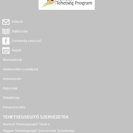
Hírlevél
Sajtószoba
A tehetség sokszínű
Naptár
Munkatársak
Adatkezelési szabályzat
Impresszum
Kapcsolat
Oldaltérkép
Panaszkezelés
TEHETSÉGSEGÍTŐ SZERVEZETEK
Nemzeti Tehetségsegítő Tanács
Magyar Tehetségsegítő Szervezetek Szövetsége