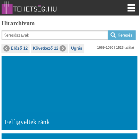
Hírarchívum
1069-1080 | 1523 találat
Előző 12
Következő 12
Ugrás
Felfigyeltek ránk