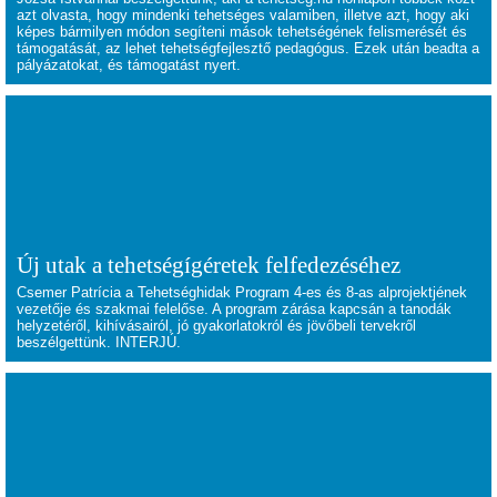
azt olvasta, hogy mindenki tehetséges valamiben, illetve azt, hogy aki
képes bármilyen módon segíteni mások tehetségének felismerését és
támogatását, az lehet tehetségfejlesztő pedagógus. Ezek után beadta a
pályázatokat, és támogatást nyert.
Új utak a tehetségígéretek felfedezéséhez
Csemer Patrícia a Tehetséghidak Program 4-es és 8-as alprojektjének
vezetője és szakmai felelőse. A program zárása kapcsán a tanodák
helyzetéről, kihívásairól, jó gyakorlatokról és jövőbeli tervekről
beszélgettünk. INTERJÚ.