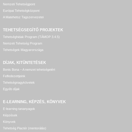
Nemzeti Tehetségpont
Európai Tehetségközpont
A Matehetsz Tagszervezetei
TEHETSÉGSEGÍTŐ
PROJEKTEK
Tehetséghidak Program (TÁMOP 3.4.5)
Nemzeti Tehetség Program
Tehetségek Magyarországa
DÍJAK, KITÜNTETÉSEK
Bonis Bona – A nemzet tehetségeiért
Felfedezettjeink
Tehetségnagykövetek
Egyéb díjak
E-LEARNING, KÉPZÉS, KÖNYVEK
E-learning tananyagok
Képzések
Könyvek
Tehetség Piactér (mentorálás)