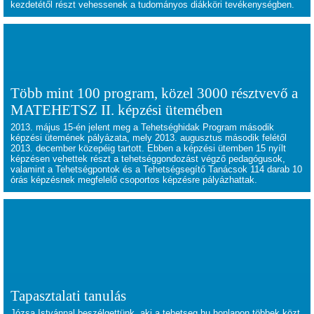
kezdetétől részt vehessenek a tudományos diákköri tevékenységben.
Több mint 100 program, közel 3000 résztvevő a
MATEHETSZ II. képzési ütemében
2013. május 15-én jelent meg a Tehetséghidak Program második
képzési ütemének pályázata, mely 2013. augusztus második felétől
2013. december közepéig tartott. Ebben a képzési ütemben 15 nyílt
képzésen vehettek részt a tehetséggondozást végző pedagógusok,
valamint a Tehetségpontok és a Tehetségsegítő Tanácsok 114 darab 10
órás képzésnek megfelelő csoportos képzésre pályázhattak.
Tapasztalati tanulás
Józsa Istvánnal beszélgettünk, aki a tehetseg.hu honlapon többek közt