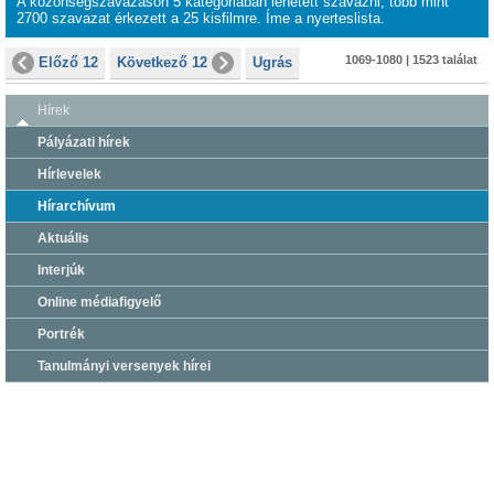
A közönségszavazáson 5 kategóriában lehetett szavazni, több mint
2700 szavazat érkezett a 25 kisfilmre. Íme a nyerteslista.
1069-1080 | 1523 találat
Előző 12
Következő 12
Ugrás
Hírek
Pályázati hírek
Hírlevelek
Hírarchívum
Aktuális
Interjúk
Online médiafigyelő
Portrék
Tanulmányi versenyek hírei