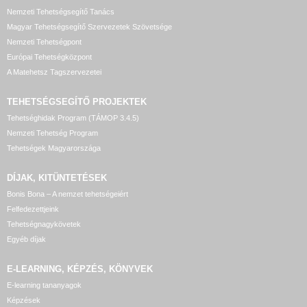
Nemzeti Tehetségsegítő Tanács
Magyar Tehetségsegítő Szervezetek Szövetsége
Nemzeti Tehetségpont
Európai Tehetségközpont
A Matehetsz Tagszervezetei
TEHETSÉGSEGÍTŐ
PROJEKTEK
Tehetséghidak Program (TÁMOP 3.4.5)
Nemzeti Tehetség Program
Tehetségek Magyarországa
DÍJAK, KITÜNTETÉSEK
Bonis Bona – A nemzet tehetségeiért
Felfedezettjeink
Tehetségnagykövetek
Egyéb díjak
E-LEARNING, KÉPZÉS, KÖNYVEK
E-learning tananyagok
Képzések