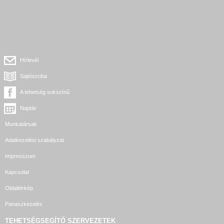
Hírlevél
Sajtószoba
A tehetség sokszínű
Naptár
Munkatársak
Adatkezelési szabályzat
Impresszum
Kapcsolat
Oldaltérkép
Panaszkezelés
TEHETSÉGSEGÍTŐ SZERVEZETEK