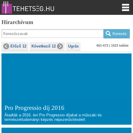
Hírarchívum
661-672 | 1523 találat
Előző 12
Következő 12
Ugrás
Pro Progressio díj 2016
Átadták a 2016. évi Pro Progressio díjakat a műszaki és
természettudományi képzés népszerűsítéséért