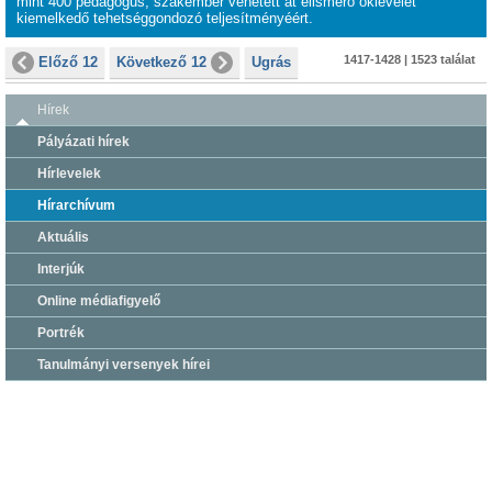
mint 400 pedagógus, szakember vehetett át elismerő oklevelet
kiemelkedő tehetséggondozó teljesítményéért.
1417-1428 | 1523 találat
Előző 12
Következő 12
Ugrás
Hírek
Pályázati hírek
Hírlevelek
Hírarchívum
Aktuális
Interjúk
Online médiafigyelő
Portrék
Tanulmányi versenyek hírei