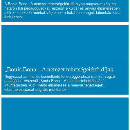
A Bonis Bona - A nemzet tehetségeiért díj olyan magyarországi és
határon túli pedagógusokat részesít erkölcsi és anyagi elismerésben,
akik kiemelkedő munkát végeznek a fiatal tehetségek kibontakozása
érdekében.
„Bonis Bona – A nemzet tehetségeiért” díjak
Négyszázharminchét kiemelkedő tehetséggondozó munkát végző
pedagógus részesül „Bonis Bona – A nemzet tehetségeiért”
kitüntetésben. A díj méltó elismerése a magyar tehetségek
kibontakoztatását segítők munkának.