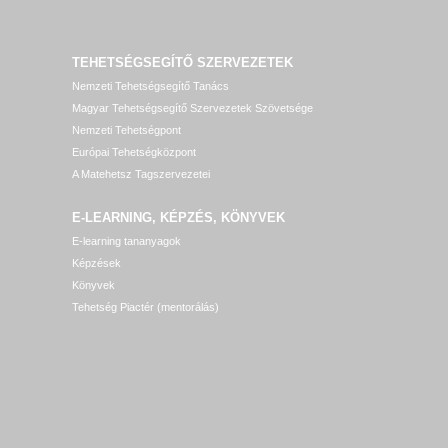
TEHETSÉGSEGÍTŐ SZERVEZETEK
Nemzeti Tehetségsegítő Tanács
Magyar Tehetségsegítő Szervezetek Szövetsége
Nemzeti Tehetségpont
Európai Tehetségközpont
A Matehetsz Tagszervezetei
E-LEARNING, KÉPZÉS, KÖNYVEK
E-learning tananyagok
Képzések
Könyvek
Tehetség Piactér (mentorálás)