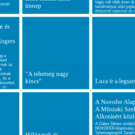
tagja volt több éven á
özött.
ünnep
tanulmányai után jogá
dolgozott egészen az 
időkig, míg megkapta
László által adományo
ösztöndíjat. Zoltánnal 
t és
értékrendről, kutatási 
céljairól beszélgettünk
Rogers
ng a
kert
znek az
ik
"A tehetség nagy
kodnak,
, és a
kincs"
Luca ír a legsz
ekezettel,
, de
yeli az
kat.
A Novofer Ala
A Műszaki Sze
Alkotásért köz
A Gábor Dénes emlék
NOVOFER Alapítvány 
Tehetségsegítő Tanác
Hálózatok és