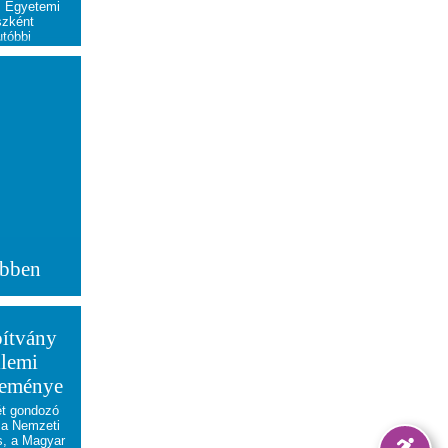
t. Egyetemi
szként
utóbbi
 a Sólyom
zott
jezsuita
tervéről és
.
ebben
pítvány
llemi
leménye
ét gondozó
a Nemzeti
s, a Magyar