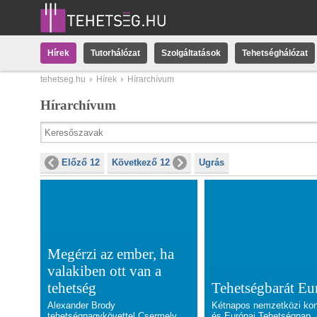
Hírek
Tutorhálózat
Szolgáltatások
Tehetséghálózat
tehetseg.hu
Hírek
Hírarchívum
Hírarchívum
Előző 12
Következő 12
Ugrás
Megérzi az ember, ha
valakiben ott van a
tehetség
Tehetségbarát Eu
Alexander Brody
Kétnapos nemzetközi kon
tehetségnagykövettel Csermely
és Európai Tehetségnap