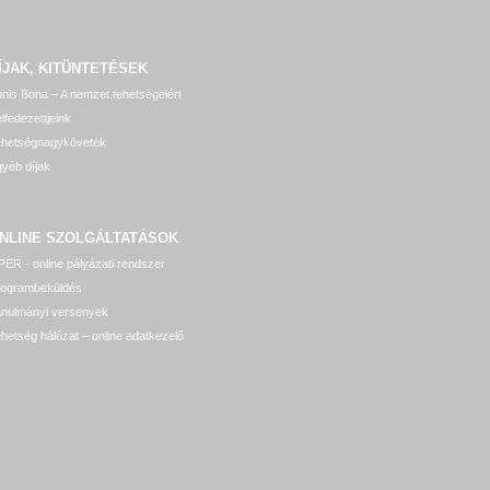
ÍJAK, KITÜNTETÉSEK
nis Bona – A nemzet tehetségeiért
lfedezettjeink
ehetségnagykövetek
yéb díjak
NLINE SZOLGÁLTATÁSOK
ER - online pályázati rendszer
rogrambeküldés
anulmányi versenyek
hetség hálózat – online adatkezelő