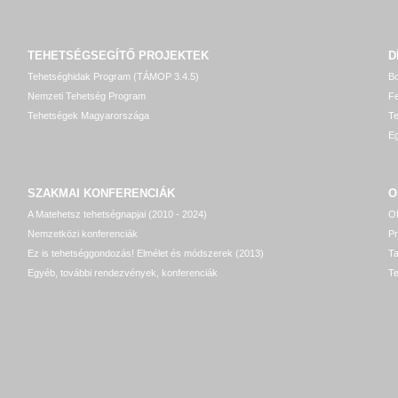
TEHETSÉGSEGÍTŐ
PROJEKTEK
D
Tehetséghidak Program (TÁMOP 3.4.5)
Bo
Nemzeti Tehetség Program
Fe
Tehetségek Magyarországa
T
Eg
SZAKMAI KONFERENCIÁK
O
A Matehetsz tehetségnapjai (2010 - 2024)
OP
Nemzetközi konferenciák
P
Ez is tehetséggondozás! Elmélet és módszerek (2013)
T
Egyéb, további rendezvények, konferenciák
Te