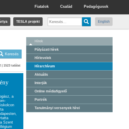
Fiatalok
Család
Pedagógusok
rtya
TESLA projekt
English
Hírek
Pályázati hírek
Hírlevelek
 | 1523 találat
Hírarchívum
Aktuális
mény
Interjúk
Online médiafigyelő
jogász, a
Portrék
yom-
Miskolcon
Tanulmányi versenyek hírei
ita
dapesten,
ytatta
 a
Szent
llégium