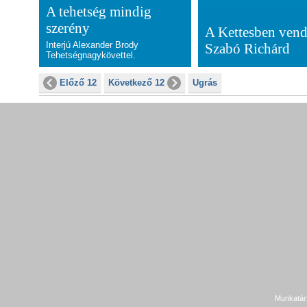
A tehetség mindig
szerény
A Kettesben ven
Interjú Alexander Brody
Szabó Richárd
Tehetségnagykövettel.
Előző 12
Következő 12
Ugrás
Munkatár