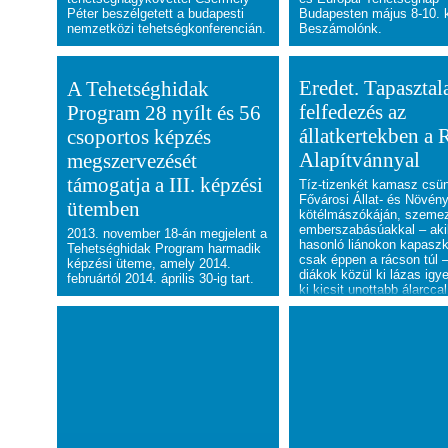
Péter beszélgetett a budapesti
Budapesten május 8-10. k
nemzetközi tehetségkonferencián.
Beszámolónk.
Eredet. Tapasztala
A Tehetséghidak
felfedezés az
Program 28 nyílt és 56
állatkertekben a 
csoportos képzés
Alapítvánnyal
megszervezését
támogatja a III. képzési
Tíz-tizenkét kamasz csü
Fővárosi Állat- és Növény
ütemben
kötélmászókáján, szeme
emberszabásúakkal – ak
2013. november 18-án megjelent a
hasonló liánokon kapasz
Tehetséghidak Program harmadik
csak éppen a rácson túl –
képzési üteme, amely 2014.
diákok közül ki lázas igy
februártól 2014. április 30-ig tart.
ki kicsit unottabb álarccal
mindenki folyamatosan fig
orangutánokat és a gorillá