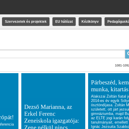
Szervezetek és projektek
EU hálózat
Kézikönyv
Pedagóguská
1081-1092
Párbeszéd, ke
munka, kitartás
Alakszai Zoltán fiatal 
2014-es év egyik Sól
ösztöndíjasa. Zoltán 
Dezső Marianna, az
született, ott járt jezsu
Erkel Ferenc
gimnáziumba, majd Bu
rópát!
az ELTE jogi karán fol
Zeneiskola igazgatója:
tanulmányait, emellett
ferencia
Zene nélkül nincs
Ignác Jezsuita Szakko