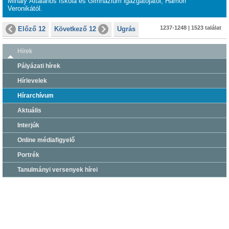
Mihály Általános Iskola és Gimnázium igazgatójától, Hámori
Veronikától.
1237-1248 | 1523 találat
Előző 12
Következő 12
Ugrás
Hírek
Pályázati hírek
Hírlevelek
Hírarchívum
Aktuális
Interjúk
Online médiafigyelő
Portrék
Tanulmányi versenyek hírei