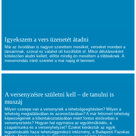
Igyekszem a vers üzenetét átadni
Már az óvodában is nagyon szerettem meséket, verseket mondani a
társaimnak, szóval ez valahol ott kezdődött el. Mikor délutánonként
kötelezően aludni kellett, előtte mindig én meséltem a többieknek. A
mesemondás iránti szeretet a mai napig él bennem.
A versenyzésre születni kell – de tanulni is
muszáj
Milyen szerepe van a versenynek a tehetségsegítésben? Milyen a
tehetség megtalálásában és azonosításában? A már felismert tehetség
képességeinek a kibontakoztatásában miért fontos elsősorban a
versenyeztetés? Hogyan hat egymásra az együttműködés, a
csapatmunka és a versenyhelyzet? Ezeket kérdeztük az egyik
legpatinásabb hazai tehetséggondozó intézmény, a Budapesti Fazekas