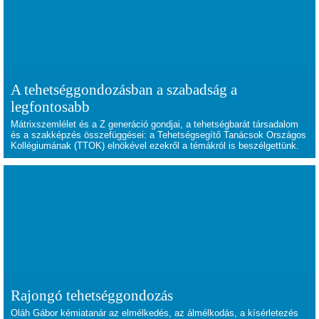
A tehetséggondozásban a szabadság a
legfontosabb
Mátrixszemlélet és a Z generáció gondjai, a tehetségbarát társadalom
és a szakképzés összefüggései: a Tehetségsegítő Tanácsok Országos
Kollégiumának (TTOK) elnökével ezekről a témákról is beszélgettünk.
Rajongó tehetséggondozás
Oláh Gábor kémiatanár az elmélkedés, az álmélkodás, a kísérletezés