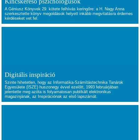
Kincskereső pszichológusok
A Géniusz Könyvek 29. kötete felhívás keringőre: a H. Nagy Anna
szerkesztette könyv megoldások helyett inkább megvitatásra érdemes
kérdéseket vet fel.
Digitális inspiráció
Szinte hihetetlen, hogy az Informatika-Számítástechnika Tanárok
Egyesülete (ISZE) huszonegy évvel ezelőtt, 1993 februárjában
jelentette meg azóta is folyamatosan publikált elektronikus
magazinjának, az Inspirációnak az első lapszámát.