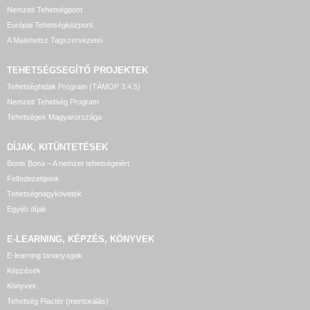
Nemzeti Tehetségpont
Európai Tehetségközpont
A Matehetsz Tagszervezetei
TEHETSÉGSEGÍTŐ
PROJEKTEK
Tehetséghidak Program (TÁMOP 3.4.5)
Nemzeti Tehetség Program
Tehetségek Magyarországa
DÍJAK, KITÜNTETÉSEK
Bonis Bona – A nemzet tehetségeiért
Felfedezettjeink
Tehetségnagykövetek
Egyéb díjak
E-LEARNING, KÉPZÉS, KÖNYVEK
E-learning tananyagok
Képzések
Könyvek
Tehetség Piactér (mentorálás)