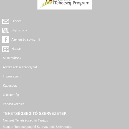
Hírlevél
Sajtószoba
A tehetség sokszínű
Naptár
Munkatársak
Adatkezelési szabályzat
Impresszum
Kapcsolat
Oldaltérkép
Panaszkezelés
TEHETSÉGSEGÍTŐ SZERVEZETEK
Nemzeti Tehetségsegítő Tanács
Magyar Tehetségsegítő Szervezetek Szövetsége