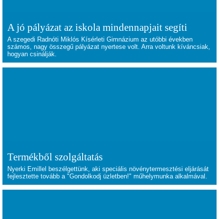
A jó pályázat az iskola mindennapjait segíti
A szegedi Radnóti Miklós Kísérleti Gimnázium az utóbbi években
számos, nagy összegű pályázat nyertese volt. Arra voltunk kíváncsiak,
hogyan csinálják.
Termékből szolgáltatás
Nyerki Emillel beszélgettünk, aki speciális növénytermesztési eljárását
fejlesztette tovább a "Gondolkodj üzletben!" műhelymunka alkalmával.