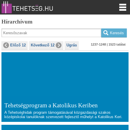
Hírarchívum
1237-1248 | 1523 találat
Előző 12
Következő 12
Ugrás
Tehetségprogram a Katolikus Keriben
A Tehetséghidak program támogatásával közgazdasági szakos
középiskolai tanulóknak szervezett fejlesztő műhelyt a Katolikus Keri.