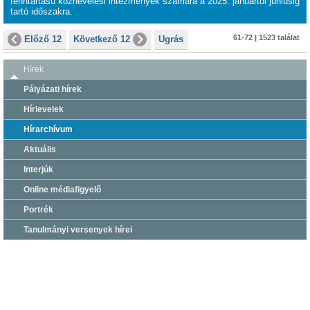
fenntartású köznevelési intézmények számára a 2025. januártól júniusig
tartó időszakra.
61-72 | 1523 találat
Előző 12
Következő 12
Ugrás
Hírek
Pályázati hírek
Hírlevelek
Hírarchívum
Aktuális
Interjúk
Online médiafigyelő
Portrék
Tanulmányi versenyek hírei