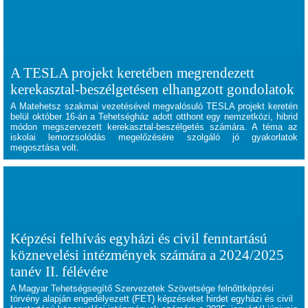
A TESLA projekt keretében megrendezett
kerekasztal-beszélgetésen elhangzott gondolatok
A Matehetsz szakmai vezetésével megvalósuló TESLA projekt keretén
belül október 16-án a Tehetségház adott otthont egy nemzetközi, hibrid
módon megszervezett kerekasztal-beszélgetés számára. A téma az
iskolai lemorzsolódás megelőzésére szolgáló jó gyakorlatok
megosztása volt.
Képzési felhívás egyházi és civil fenntartású
köznevelési intézmények számára a 2024/2025
tanév II. félévére
A Magyar Tehetségsegítő Szervezetek Szövetsége felnőttképzési
törvény alapján engedélyezett (FET) képzéseket hirdet egyházi és civil