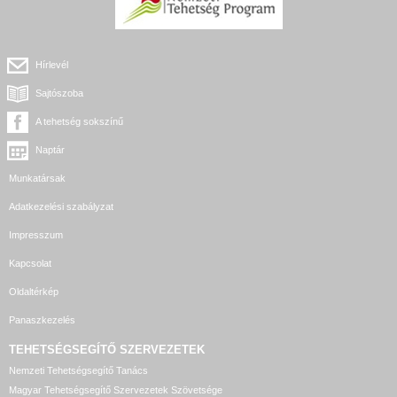
Hírlevél
Sajtószoba
A tehetség sokszínű
Naptár
Munkatársak
Adatkezelési szabályzat
Impresszum
Kapcsolat
Oldaltérkép
Panaszkezelés
TEHETSÉGSEGÍTŐ SZERVEZETEK
Nemzeti Tehetségsegítő Tanács
Magyar Tehetségsegítő Szervezetek Szövetsége