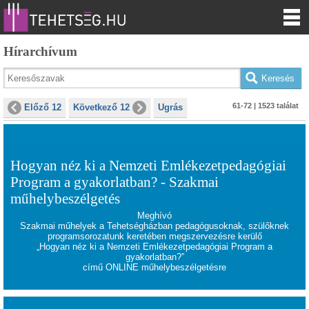
Hírarchívum
61-72 | 1523 találat
Előző 12
Következő 12
Ugrás
Hogyan néz ki a Nemzeti Emlékezetpedagógiai
Program a gyakorlatban? - Szakmai
műhelybeszélgetés
Meghívó
Szakmai műhelyek a Tehetségházban pedagógusoknak, szülőknek
programsorozatunk keretében megszervezésre kerülő
„Hogyan néz ki a Nemzeti Emlékezetpedagógiai Program a
gyakorlatban?”
című ONLINE műhelybeszélgetésre