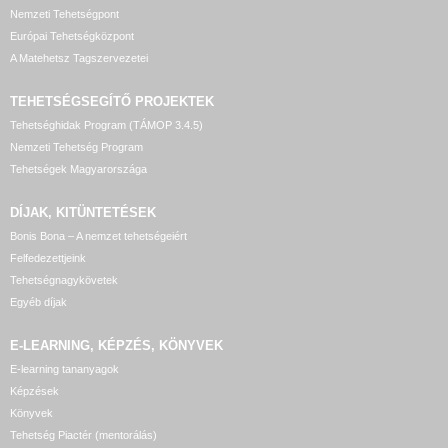
Nemzeti Tehetségpont
Európai Tehetségközpont
A Matehetsz Tagszervezetei
TEHETSÉGSEGÍTŐ
PROJEKTEK
Tehetséghidak Program (TÁMOP 3.4.5)
Nemzeti Tehetség Program
Tehetségek Magyarországa
DÍJAK, KITÜNTETÉSEK
Bonis Bona – A nemzet tehetségeiért
Felfedezettjeink
Tehetségnagykövetek
Egyéb díjak
E-LEARNING, KÉPZÉS, KÖNYVEK
E-learning tananyagok
Képzések
Könyvek
Tehetség Piactér (mentorálás)