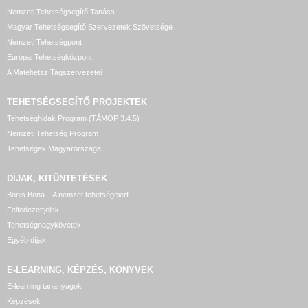
Nemzeti Tehetségsegítő Tanács
Magyar Tehetségsegítő Szervezetek Szövetsége
Nemzeti Tehetségpont
Európai Tehetségközpont
A Matehetsz Tagszervezetei
TEHETSÉGSEGÍTŐ
PROJEKTEK
Tehetséghidak Program (TÁMOP 3.4.5)
Nemzeti Tehetség Program
Tehetségek Magyarországa
DÍJAK, KITÜNTETÉSEK
Bonis Bona – A nemzet tehetségeiért
Felfedezettjeink
Tehetségnagykövetek
Egyéb díjak
E-LEARNING, KÉPZÉS, KÖNYVEK
E-learning tananyagok
Képzések