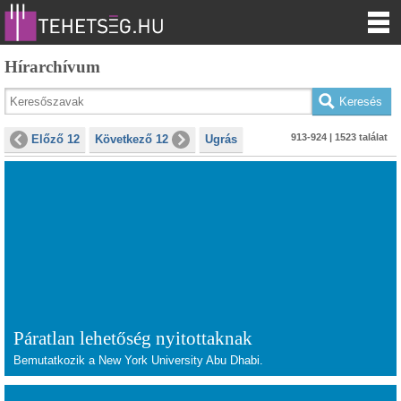
Hírarchívum
913-924 | 1523 találat
Előző 12
Következő 12
Ugrás
Páratlan lehetőség nyitottaknak
Bemutatkozik a New York University Abu Dhabi.