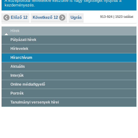
A középiskolai felvételikre készülve is nagy segítséget nyújthat a
kezdeményezés.
913-924 | 1523 találat
Előző 12
Következő 12
Ugrás
Hírek
Pályázati hírek
Hírlevelek
Hírarchívum
Aktuális
Interjúk
Online médiafigyelő
Portrék
Tanulmányi versenyek hírei