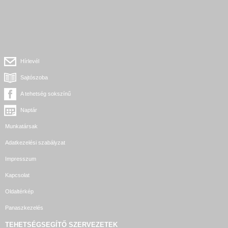
Hírlevél
Sajtószoba
A tehetség sokszínű
Naptár
Munkatársak
Adatkezelési szabályzat
Impresszum
Kapcsolat
Oldaltérkép
Panaszkezelés
TEHETSÉGSEGÍTŐ SZERVEZETEK