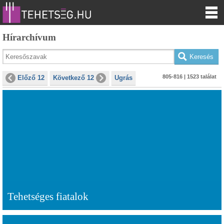
Hírarchívum
805-816 | 1523 találat
Előző 12
Következő 12
Ugrás
Tehetséges fiatalok