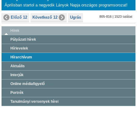
Áprilisban startol a negyedik Lányok Napja országos programsorozat!
805-816 | 1523 találat
Előző 12
Következő 12
Ugrás
Hírek
Pályázati hírek
Hírlevelek
Hírarchívum
Aktuális
Interjúk
Online médiafigyelő
Portrék
Tanulmányi versenyek hírei