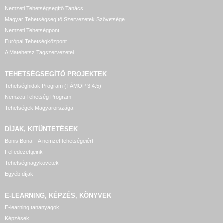
Nemzeti Tehetségsegítő Tanács
Magyar Tehetségsegítő Szervezetek Szövetsége
Nemzeti Tehetségpont
Európai Tehetségközpont
A Matehetsz Tagszervezetei
TEHETSÉGSEGÍTŐ
PROJEKTEK
Tehetséghidak Program (TÁMOP 3.4.5)
Nemzeti Tehetség Program
Tehetségek Magyarországa
DÍJAK, KITÜNTETÉSEK
Bonis Bona – A nemzet tehetségeiért
Felfedezettjeink
Tehetségnagykövetek
Egyéb díjak
E-LEARNING, KÉPZÉS, KÖNYVEK
E-learning tananyagok
Képzések