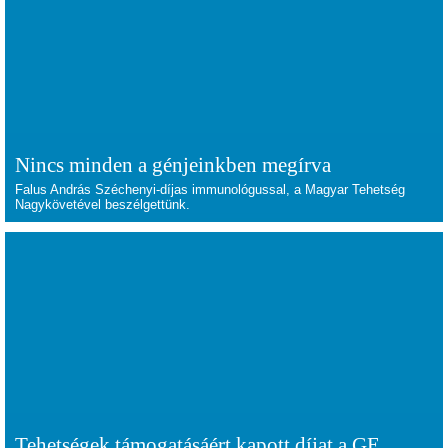
Nincs minden a génjeinkben megírva
Falus András Széchenyi-díjas immunológussal, a Magyar Tehetség
Nagykövetével beszélgettünk.
Tehetségek támogatásáért kapott díjat a GE