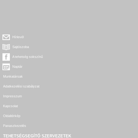
Hírlevél
Sajtószoba
A tehetség sokszínű
Naptár
Munkatársak
Adatkezelési szabályzat
Impresszum
Kapcsolat
Oldaltérkép
Panaszkezelés
TEHETSÉGSEGÍTŐ SZERVEZETEK