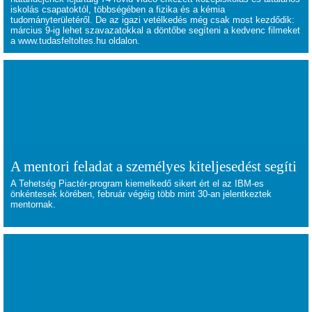
iskolás csapatoktól, többségében a fizika és a kémia
tudományterületéről. De az igazi vetélkedés még csak most kezdődik:
március 9-ig lehet szavazatokkal a döntőbe segíteni a kedvenc filmeket
a
www.tudasfeltoltes.hu
oldalon.
A mentori feladat a személyes kiteljesedést segíti
A Tehetség Piactér-program kiemelkedő sikert ért el az IBM-es
önkéntesek körében, február végéig több mint 30-an jelentkeztek
mentornak.