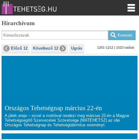
Hírarchívum
1201-1212 | 1523 találat
Előző 12
Következő 12
Ugrás
Országos Tehetségnap március 22-én
A játék ereje
– ezzel a mottóval rendezi meg március 22-én a Magyar
Tehetségsegítő Szervezetek Szövetsége (MATEHETSZ) az idei
Országos Tehetségnap és Tehetséglabirintus eseményt.