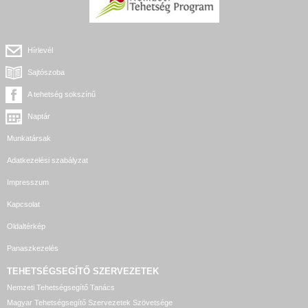
Hírlevél
Sajtószoba
A tehetség sokszínű
Naptár
Munkatársak
Adatkezelési szabályzat
Impresszum
Kapcsolat
Oldaltérkép
Panaszkezelés
TEHETSÉGSEGÍTŐ SZERVEZETEK
Nemzeti Tehetségsegítő Tanács
Magyar Tehetségsegítő Szervezetek Szövetsége