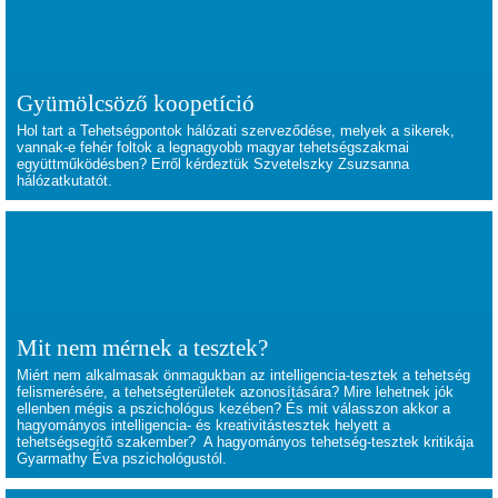
Gyümölcsöző koopetíció
Hol tart a Tehetségpontok hálózati szerveződése, melyek a sikerek,
vannak-e fehér foltok a legnagyobb magyar tehetségszakmai
együttműködésben? Erről kérdeztük Szvetelszky Zsuzsanna
hálózatkutatót.
Mit nem mérnek a tesztek?
Miért nem alkalmasak önmagukban az intelligencia-tesztek a tehetség
felismerésére, a tehetségterületek azonosítására? Mire lehetnek jók
ellenben mégis a pszichológus kezében? És mit válasszon akkor a
hagyományos intelligencia- és kreativitástesztek helyett a
tehetségsegítő szakember? A hagyományos tehetség-tesztek kritikája
Gyarmathy Éva pszichológustól.