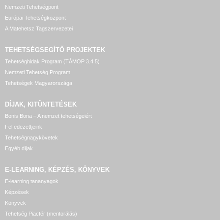
Nemzeti Tehetségpont
Európai Tehetségközpont
A Matehetsz Tagszervezetei
TEHETSÉGSEGÍTŐ
PROJEKTEK
Tehetséghidak Program (TÁMOP 3.4.5)
Nemzeti Tehetség Program
Tehetségek Magyarországa
DÍJAK, KITÜNTETÉSEK
Bonis Bona – A nemzet tehetségeiért
Felfedezettjeink
Tehetségnagykövetek
Egyéb díjak
E-LEARNING, KÉPZÉS, KÖNYVEK
E-learning tananyagok
Képzések
Könyvek
Tehetség Piactér (mentorálás)