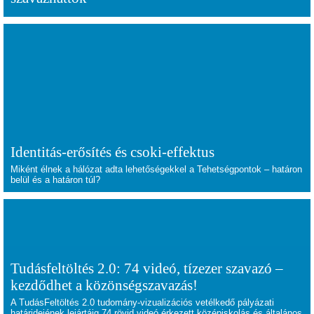
Identitás-erősítés és csoki-effektus
Miként élnek a hálózat adta lehetőségekkel a Tehetségpontok – határon
belül és a határon túl?
Tudásfeltöltés 2.0: 74 videó, tízezer szavazó –
kezdődhet a közönségszavazás!
A TudásFeltöltés 2.0 tudomány-vizualizációs vetélkedő pályázati
határidejének lejártáig 74 rövid videó érkezett középiskolás és általános