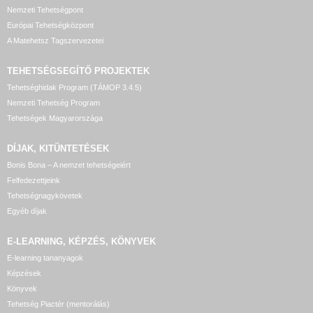
Nemzeti Tehetségpont
Európai Tehetségközpont
A Matehetsz Tagszervezetei
TEHETSÉGSEGÍTŐ
PROJEKTEK
Tehetséghidak Program (TÁMOP 3.4.5)
Nemzeti Tehetség Program
Tehetségek Magyarországa
DÍJAK, KITÜNTETÉSEK
Bonis Bona – A nemzet tehetségeiért
Felfedezettjeink
Tehetségnagykövetek
Egyéb díjak
E-LEARNING, KÉPZÉS, KÖNYVEK
E-learning tananyagok
Képzések
Könyvek
Tehetség Piactér (mentorálás)