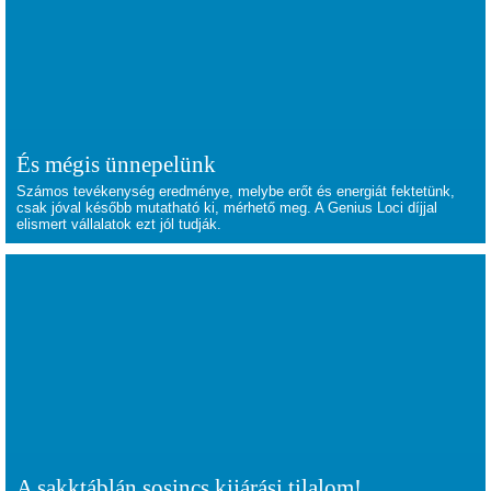
És mégis ünnepelünk
Számos tevékenység eredménye, melybe erőt és energiát fektetünk,
csak jóval később mutatható ki, mérhető meg. A Genius Loci díjjal
elismert vállalatok ezt jól tudják.
A sakktáblán sosincs kijárási tilalom!