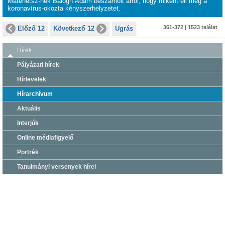
Matehetsz-nek Balogh Ádám beszámolt arról, hogy miként éli meg a
koronavírus-okozta kényszerhelyzetet.
361-372 | 1523 találat
Előző 12
Következő 12
Ugrás
Hírek
Pályázati hírek
Hírlevelek
Hírarchívum
Aktuális
Interjúk
Online médiafigyelő
Portrék
Tanulmányi versenyek hírei