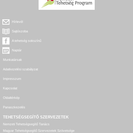
Hírlevél
Sajtószoba
A tehetség sokszínű
Naptár
Munkatársak
Adatkezelési szabályzat
Impresszum
Kapcsolat
Oldaltérkép
Panaszkezelés
TEHETSÉGSEGÍTŐ SZERVEZETEK
Nemzeti Tehetségsegítő Tanács
Magyar Tehetségsegítő Szervezetek Szövetsége