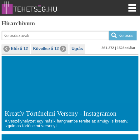
Hírarchívum
361-372 | 1523 találat
Előző 12
Következő 12
Ugrás
Kreatív Történelmi Verseny - Instagramon
A veszélyhelyzet egy másik hangnembe terelte az amúgy is kreatív,
izgalmas történelmi versenyt