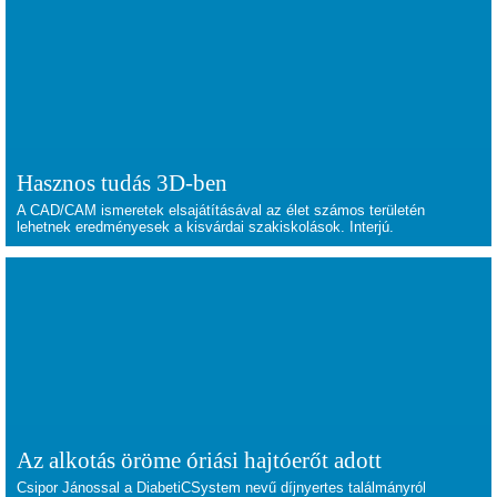
Hasznos tudás 3D-ben
A CAD/CAM ismeretek elsajátításával az élet számos területén
lehetnek eredményesek a kisvárdai szakiskolások. Interjú.
Az alkotás öröme óriási hajtóerőt adott
Csipor Jánossal a DiabetiCSystem nevű díjnyertes találmányról