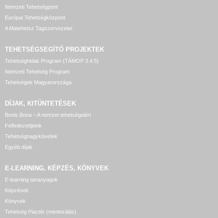
Nemzeti Tehetségpont
Európai Tehetségközpont
A Matehetsz Tagszervezetei
TEHETSÉGSEGÍTŐ
PROJEKTEK
Tehetséghidak Program (TÁMOP 3.4.5)
Nemzeti Tehetség Program
Tehetségek Magyarországa
DÍJAK, KITÜNTETÉSEK
Bonis Bona – A nemzet tehetségeiért
Felfedezettjeink
Tehetségnagykövetek
Egyéb díjak
E-LEARNING, KÉPZÉS, KÖNYVEK
E-learning tananyagok
Képzések
Könyvek
Tehetség Piactér (mentorálás)