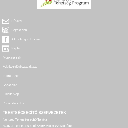
Hírlevél
Sajtószoba
A tehetség sokszínű
Naptár
Munkatársak
Adatkezelési szabályzat
Impresszum
Kapcsolat
Oldaltérkép
Panaszkezelés
TEHETSÉGSEGÍTŐ SZERVEZETEK
Nemzeti Tehetségsegítő Tanács
Magyar Tehetségsegítő Szervezetek Szövetsége