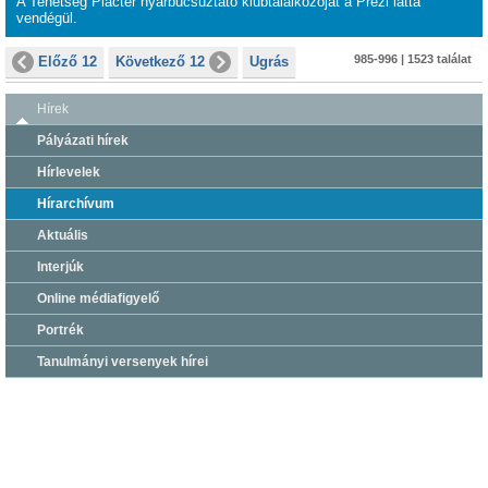
A Tehetség Piactér nyárbúcsúztató klubtalálkozóját a Prezi látta
vendégül.
985-996 | 1523 találat
Előző 12
Következő 12
Ugrás
Hírek
Pályázati hírek
Hírlevelek
Hírarchívum
Aktuális
Interjúk
Online médiafigyelő
Portrék
Tanulmányi versenyek hírei