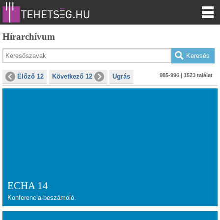
Hírarchívum
985-996 | 1523 találat
Előző 12
Következő 12
Ugrás
ECHA 14
Konferencia-beszámoló.