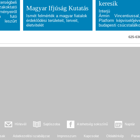
keresik
rségbeli
Magyar Ifjúság Kutatás
szakoktató
Interjú F
ményeiről
Ismét felmérték a magyar fiatalok
Ármin Vincentiussa
n futó
érdeklődési területeit, terveit,
Platform képviselőjév
leszűrt
életvitelét
budapesti csúcstalálk
625-636
Hírlevél
Sajtószoba
A tehetség sokszínű
Naptár
sak
Adatkezelési szabályzat
Impresszum
Kapcsolat
Oldaltérkép
Pana