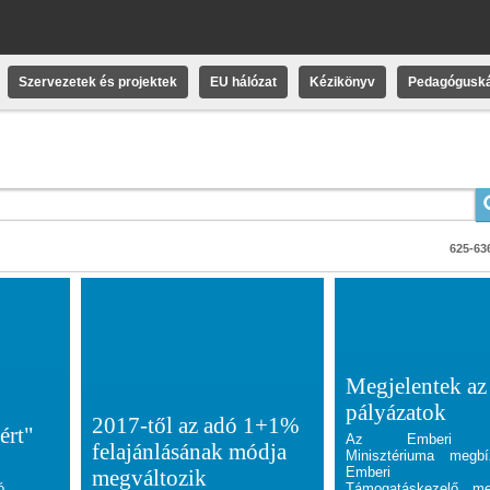
Szervezetek és projektek
EU hálózat
Kézikönyv
Pedagóguská
625-636
Megjelentek az
pályázatok
2017-től az adó 1+1%
ért"
Az Emberi Erő
felajánlásának módja
Minisztériuma megb
Emberi Erő
megváltozik
ó
Támogatáskezelő me