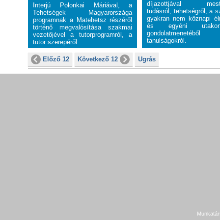
díjazottjával meste
Interjú Polonkai Máriával, a
tudásról, tehetségről, a 
Tehetségek Magyarországa
gyakran nem köznapi él
programnak a Matehetsz részéről
és egyéni utako
történő megvalósítása szakmai
gondolatmenetéből 
vezetőjével a tutorprogramról, a
tanulságokról.
tutor szerepéről
Előző 12
Következő 12
Ugrás
Munkatár