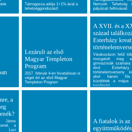
etek
Támogassa adója 1+1%-ával a
Nemzeti Tehetség 
tehetséggondozást!
pályázati felhívásait.
A XVII. és a X
század találkoz
Esterházy kreat
történelemvers
Lezárult az első
Várakozáson felül több
Magyar Templeton
mozgatott meg a 
gimnazisták számára 
Program
első Esterházy
ban
történelemverseny kö
2017. február 4-én hivatalosan is
ahol három fős
véget ért az első Magyar
küzdöttek a május 
Templeton Program
kerülésért.
re, a
meg
tenék?
A fiatalok is az
ó János
errel, a
együttműködés
s Loci