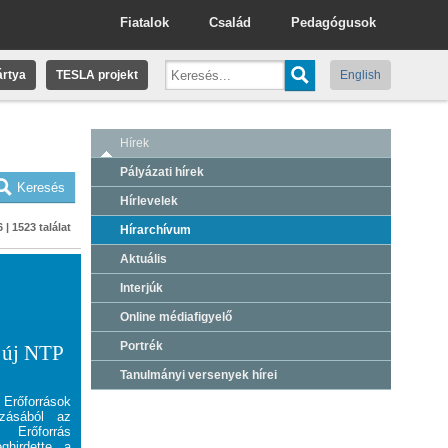
Fiatalok
Család
Pedagógusok
rtya
TESLA projekt
English
Hírek
Pályázati hírek
Hírlevelek
 | 1523 találat
Hírarchívum
Aktuális
Interjúk
Online médiafigyelő
Portrék
 új NTP
Tanulmányi versenyek hírei
források
ízásából az
forrás
ghirdette a