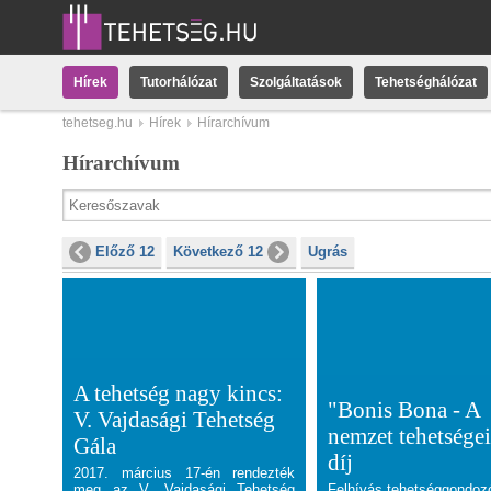
Hírek
Tutorhálózat
Szolgáltatások
Tehetséghálózat
tehetseg.hu
Hírek
Hírarchívum
Hírarchívum
Előző 12
Következő 12
Ugrás
A tehetség nagy kincs:
"Bonis Bona - A
V. Vajdasági Tehetség
nemzet tehetségei
Gála
díj
2017. március 17-én rendezték
meg az V. Vajdasági Tehetség
Felhívás tehetséggondoz