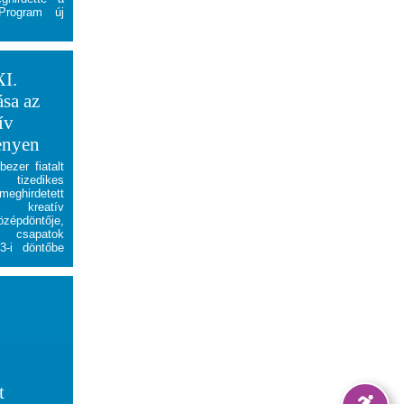
Program új
XI.
ása az
ív
enyen
ezer fiatalt
tizedikes
meghirdetett
 kreatív
zépdöntője,
 csapatok
3-i döntőbe
t