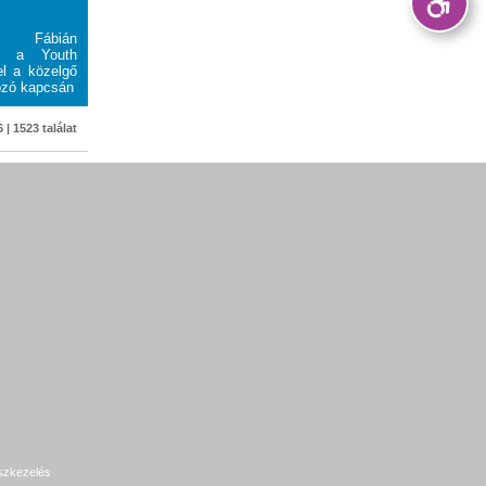
ábián
l, a Youth
el a közelgő
ozó kapcsán
 | 1523 találat
szkezelés