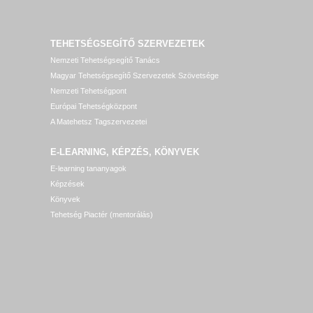
TEHETSÉGSEGÍTŐ SZERVEZETEK
Nemzeti Tehetségsegítő Tanács
Magyar Tehetségsegítő Szervezetek Szövetsége
Nemzeti Tehetségpont
Európai Tehetségközpont
A Matehetsz Tagszervezetei
E-LEARNING, KÉPZÉS, KÖNYVEK
E-learning tananyagok
Képzések
Könyvek
Tehetség Piactér (mentorálás)