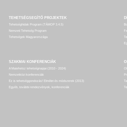
TEHETSÉGSEGÍTŐ
PROJEKTEK
D
Tehetséghidak Program (TÁMOP 3.4.5)
Bo
Nemzeti Tehetség Program
Fe
Tehetségek Magyarországa
T
Eg
SZAKMAI KONFERENCIÁK
O
A Matehetsz tehetségnapjai (2010 - 2024)
OP
Nemzetközi konferenciák
P
Ez is tehetséggondozás! Elmélet és módszerek (2013)
T
Egyéb, további rendezvények, konferenciák
Te