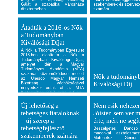
Gálát a szabadkai Városháza
szakemberek és szervez
dísztermében
számára
Átadták a 2016-os Nők
a Tudományban
Kiválósági Díjat
A Nők a Tudományban Egyesület
2013-ban alapította a Nők a
Tudományban Kiválósági Díjat,
amelyet idén a Magyar
Tudományos Akadémia (MTA)
szakmai közreműködése mellett
Nők a tudomány
az Unesco Magyar Nemzeti
Kiválósági Díj
Bizottság védnökségével
negyedszer adtak át az MTA
Kistermében, 2017. március 8-án.
Új lehetőség a
Nem esik nehezem
tehetséges fiataloknak
Jóisten sem ver 
– új szerep a
érte, mért ne segí
tehetségfejlesztő
Beszélgetés Dancs
maconkai asztalosmest
szakemberek számára
Matehetsz Geniu