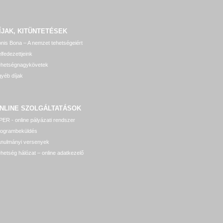
ÍJAK, KITÜNTETÉSEK
nis Bona – A nemzet tehetségeiért
lfedezettjeink
ehetségnagykövetek
yéb díjak
NLINE SZOLGÁLTATÁSOK
ER - online pályázati rendszer
rogrambeküldés
anulmányi versenyek
hetség hálózat – online adatkezelő