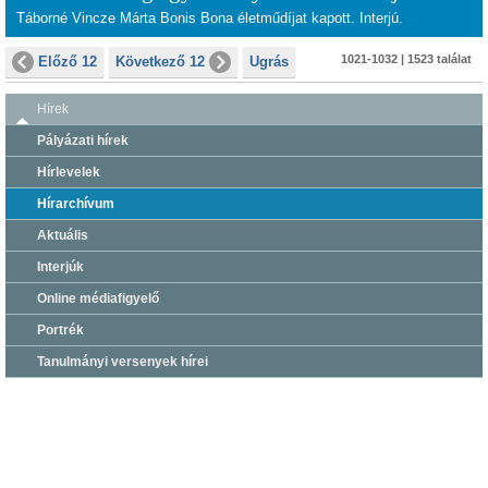
Táborné Vincze Márta Bonis Bona életműdíjat kapott. Interjú.
1021-1032 | 1523 találat
Előző 12
Következő 12
Ugrás
Hírek
Pályázati hírek
Hírlevelek
Hírarchívum
Aktuális
Interjúk
Online médiafigyelő
Portrék
Tanulmányi versenyek hírei