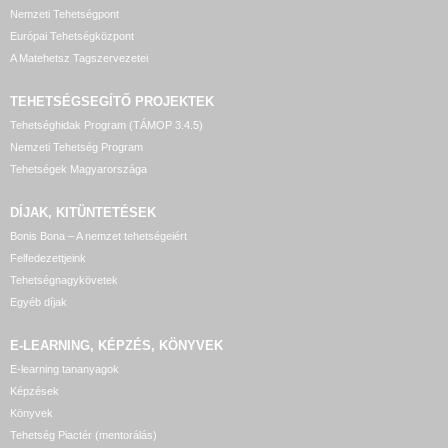
Nemzeti Tehetségpont
Európai Tehetségközpont
A Matehetsz Tagszervezetei
TEHETSÉGSEGÍTŐ
PROJEKTEK
Tehetséghidak Program (TÁMOP 3.4.5)
Nemzeti Tehetség Program
Tehetségek Magyarországa
DÍJAK, KITÜNTETÉSEK
Bonis Bona – A nemzet tehetségeiért
Felfedezettjeink
Tehetségnagykövetek
Egyéb díjak
E-LEARNING, KÉPZÉS, KÖNYVEK
E-learning tananyagok
Képzések
Könyvek
Tehetség Piactér (mentorálás)