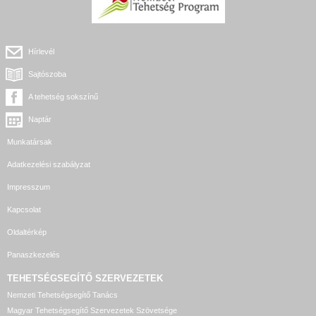
Hírlevél
Sajtószoba
A tehetség sokszínű
Naptár
Munkatársak
Adatkezelési szabályzat
Impresszum
Kapcsolat
Oldaltérkép
Panaszkezelés
TEHETSÉGSEGÍTŐ SZERVEZETEK
Nemzeti Tehetségsegítő Tanács
Magyar Tehetségsegítő Szervezetek Szövetsége