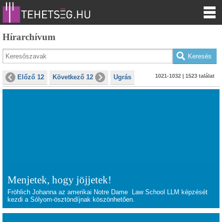
Hírarchívum
1021-1032 | 1523 találat
Előző 12
Következő 12
Ugrás
Menjetek, hogy jöjjetek!
Fröhlich Johanna az amerikai Notre Dame Law School LLM képzését
kezdi a Sólyom-ösztöndíjnak köszönhetően.