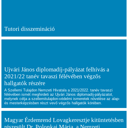
Tutori disszemináció
Ujvári János diplomadíj-pályázat felhívás a
2021/22 tanév tavaszi félévében végzős
hallgatók részére
A Szellemi Tulajdon Nemzeti Hivatala a 2021/2022. tanév tavaszi
félévében ismét meghirdeti az Ujvári János diplomadíj-pályázatot,
melynek célja a szellemitulajdon-védelmi ismeretek növelése az alap-
és mesterképzésben részt vevő végzős hallgatók körében.
Magyar Érdemrend Lovagkeresztje kitüntetésben
részesült Dr. Polonkai Mária, a Nemzeti