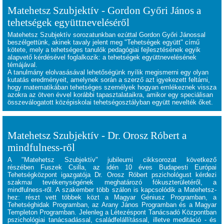
Matehetsz Szubjektív - Gordon Győri János a
tehetségek együttneveléséről
Matehetsz Szubjektív sorozatunkban ezúttal Gordon Győri Jánossal
beszélgettünk, akinek tavaly jelent meg "Tehetségek együtt" című
kötete, mely a tehetséges tanulók pedagógiai fejlesztésének egyik
alapvető kérdésével foglalkozik: a tehetségek együttnevelésének
témájával.
A tanulmány elolvasásával lehetőségünk nyílik megismerni egy olyan
kutatás eredményeit, amelynek során a szerző azt igyekezett feltárni,
hogy matematikában tehetséges személyek hogyan emlékeznek vissza
azokra az ötven évvel korábbi tapasztalataikra, amikor egy speciálisan
összeválogatott középiskolai tehetségosztályban együtt nevelték őket.
Matehetsz Szubjektív - Dr. Orosz Róbert a
mindfulness-ről
A "Matehetsz Szubjektív" jubileumi cikksorozat következő
részében
Fuszek Csilla, az idén 10 éves Budapesti Európai
Tehetségközpont igazgatója Dr. Orosz Róbert pszichológust kérdezi
szakmai tevékenységének meghatározó fókuszterületéről, a
mindfulness-ről. A szakember több szálon is kapcsolódik a Matehetsz-
hez: részt vett többek közt a Magyar Géniusz Programban, a
Tehetséghidak Programban, az Arany János Programban és a Magyar
Templeton Programban. Jelenleg a Létezéspont Tanácsadó Központban
pszichológiai tanácsadással, családfelállítással, illetve meditáció - és