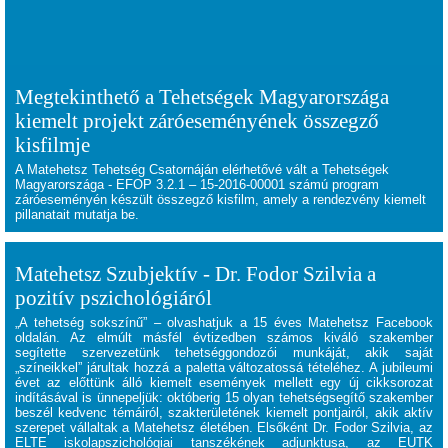
Megtekinthető a Tehetségek Magyarországa
kiemelt projekt záróeseményének összegző
kisfilmje
A Matehetsz Tehetség Csatornáján elérhetővé vált a Tehetségek
Magyarországa - EFOP 3.2.1 – 15-2016-00001 számú program
záróeseményén készült összegző kisfilm, amely a rendezvény kiemelt
pillanatait mutatja be.
Matehetsz Szubjektív - Dr. Fodor Szilvia a
pozitív pszichológiáról
„A tehetség sokszínű” – olvashatjuk a 15 éves Matehetsz Facebook
oldalán. Az elmúlt másfél évtizedben számos kiváló szakember
segítette szervezetünk tehetséggondozói munkáját, akik saját
„színeikkel” járultak hozzá a paletta változatossá tételéhez. A jubileumi
évet az előttünk álló kiemelt események mellett egy új cikksorozat
indításával is ünnepeljük: októberig 15 olyan tehetségsegítő szakember
beszél kedvenc témáiról, szakterületének kiemelt pontjairól, akik aktív
szerepet vállaltak a Matehetsz életében. Elsőként Dr. Fodor Szilvia, az
ELTE iskolapszichológiai tanszékének adjunktusa, az EUTK