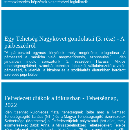
stresszkezelés képzések vezetésével foglalkozik.
Egy Tehetség Nagykövet gondolatai (3. rész) - A
párbeszédről
"A pár-beszéd egymás lényének mély megértése, elfogadása. A
párbeszéd a másikba való megmerítkezés, azonosulás."
Idén
januárban induló sorozatunk 3. részében Havass Miklós
tehetségnagykövet, számítástechnikai fejlesztő, vállalatvezető a valós
párbeszéd, a jelenlét, a bizalom és a szolidaritás életünkben betöltött
szerepét járja körbe.
Felfedezett diákok a fókuszban - Tehetségnap,
2022
Idén tizenhét különleges fiatal tehetségnek ítélte meg a Nemzeti
Tehetségsegítő Tanács (NTT) és a Magyar Tehetségsegítő Szervezetek
Szövetsége (Matehetsz) a Felfedezettjeink pályázattal járó díjat, mely
elismeréseket Babik Anna, a Miniszterelnökség Tehetségekért Felelős
Főosztályának vezetője adta át március 26-án, szombaton, a XIII.