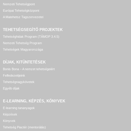
Nemzeti Tehetségpont
Európai Tehetségközpont
A Matehetsz Tagszervezetei
TEHETSÉGSEGÍTŐ
PROJEKTEK
Tehetséghidak Program (TÁMOP 3.4.5)
Nemzeti Tehetség Program
Tehetségek Magyarországa
DÍJAK, KITÜNTETÉSEK
Bonis Bona – A nemzet tehetségeiért
Felfedezettjeink
Tehetségnagykövetek
Egyéb díjak
E-LEARNING, KÉPZÉS, KÖNYVEK
E-learning tananyagok
Képzések
Könyvek
Tehetség Piactér (mentorálás)