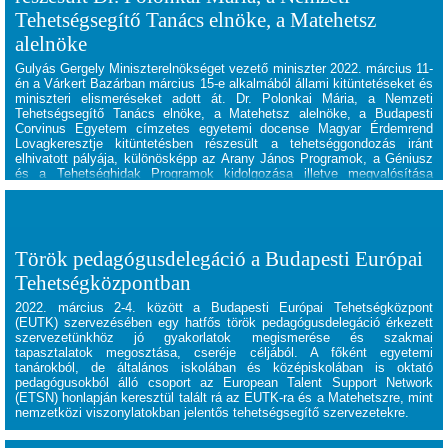
Tehetségsegítő Tanács elnöke, a Matehetsz
alelnöke
Gulyás Gergely Miniszterelnökséget vezető miniszter 2022. március 11-
én a Várkert Bazárban március 15-e alkalmából állami kitüntetéseket és
miniszteri elismeréseket adott át. Dr. Polonkai Mária, a Nemzeti
Tehetségsegítő Tanács elnöke, a Matehetsz alelnöke, a Budapesti
Corvinus Egyetem címzetes egyetemi docense Magyar Érdemrend
Lovagkeresztje kitüntetésben részesült a tehetséggondozás iránt
elhivatott pályája, különösképp az Arany János Programok, a Géniusz
és a Tehetséghidak Programok kidolgozása illetve megvalósítása
érdekében végzett sokrétű munkája elismeréseképp.
Török pedagógusdelegáció a Budapesti Európai
Tehetségközpontban
2022. március 2-4. között a
Budapesti Európai Tehetségközpont
(EUTK) szervezésében egy hatfős török pedagógusdelegáció érkezett
szervezetünkhöz jó gyakorlatok megismerése és szakmai
tapasztalatok megosztása, cseréje céljából. A főként egyetemi
tanárokból, de általános iskolában és középiskolában is oktató
pedagógusokból álló csoport az European Talent Support Network
(ETSN) honlapján keresztül talált rá az EUTK-ra és a Matehetszre, mint
nemzetközi viszonylatokban jelentős tehetségsegítő szervezetekre.