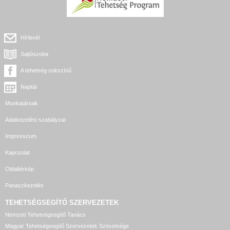
Hírlevél
Sajtószoba
A tehetség sokszínű
Naptár
Munkatársak
Adatkezelési szabályzat
Impresszum
Kapcsolat
Oldaltérkép
Panaszkezelés
TEHETSÉGSEGÍTŐ SZERVEZETEK
Nemzeti Tehetségsegítő Tanács
Magyar Tehetségsegítő Szervezetek Szövetsége