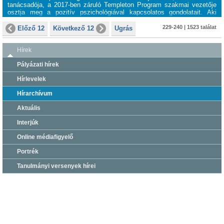
tanácsadója, a 2017-ben záruló Templeton Program szakmai vezetője
osztja meg a pozitív pszichológiával kapcsolatos gondolatait. Aki
kérdez: Fuszek Csilla, az idén 10 éves Budapesti Európai
Tehetségközpont igazgatója.
229-240 | 1523 találat
Előző 12
Következő 12
Ugrás
Hírek
Pályázati hírek
Hírlevelek
Hírarchívum
Aktuális
Interjúk
Online médiafigyelő
Portrék
Tanulmányi versenyek hírei