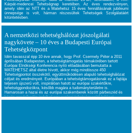
Kárpát-medencei Tehetségnap keretében. Az éves rendezvényen,
amely idén az NTT és a Matehetsz 15 éves fennállásának jubileumi
ünnepsége is volt, hárman részesültek Tehetségek Szolgálatáért
kitüntetésben.
A nemzetközi tehetséghálózat jószolgálati
nagykövete – 10 éves a Budapesti Európai
Tehetségközpont
Idén tavasszal épp 10 éve annak, hogy Prof. Csermely Péter a 2011
áprilisában Budapesten, a tehetségtámogatás témakörében tartott
Európai Elnökségi Konferencia nyitó előadásában bemutatta a
MATEHETSZ által életre hívott, akkor még mindössze 450
Tehetségpontot összekötő, együttműködésen alapuló tehetséghálózat
céljait és eredményeit. Európában a tehetségtámogatásnak ez a fajtája
teljesen újszerű volt, inspirálóan hatott az európai szakértőkre,
tehetséggondozókra, később magára a tudományterületre is.
Hamarosan a hazai és az európai szakemberek között párbeszéd és
közös gondolkodás indult el egy európai tehetségsegítő hálózat
létrehozásával kapcsolatban.