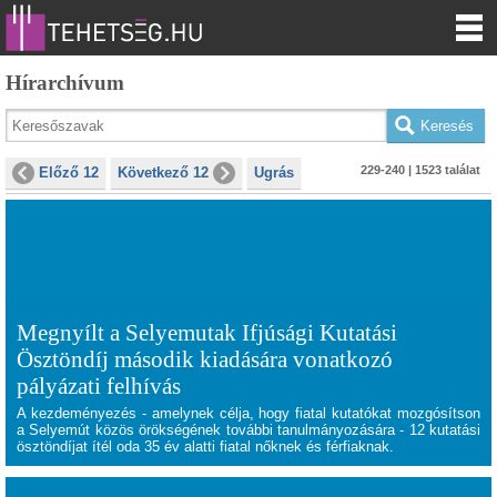
Hírarchívum
229-240 | 1523 találat
Előző 12
Következő 12
Ugrás
Megnyílt a Selyemutak Ifjúsági Kutatási
Ösztöndíj második kiadására vonatkozó
pályázati felhívás
A kezdeményezés - amelynek célja, hogy fiatal kutatókat mozgósítson
a Selyemút közös örökségének további tanulmányozására - 12 kutatási
ösztöndíjat ítél oda 35 év alatti fiatal nőknek és férfiaknak.