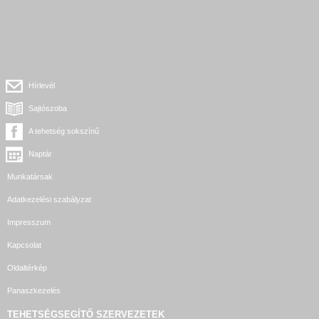
Hírlevél
Sajtószoba
A tehetség sokszínű
Naptár
Munkatársak
Adatkezelési szabályzat
Impresszum
Kapcsolat
Oldaltérkép
Panaszkezelés
TEHETSÉGSEGÍTŐ SZERVEZETEK