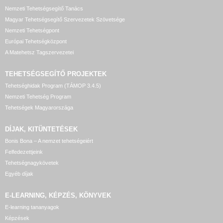
Nemzeti Tehetségsegítő Tanács
Magyar Tehetségsegítő Szervezetek Szövetsége
Nemzeti Tehetségpont
Európai Tehetségközpont
A Matehetsz Tagszervezetei
TEHETSÉGSEGÍTŐ
PROJEKTEK
Tehetséghidak Program (TÁMOP 3.4.5)
Nemzeti Tehetség Program
Tehetségek Magyarországa
DÍJAK, KITÜNTETÉSEK
Bonis Bona – A nemzet tehetségeiért
Felfedezettjeink
Tehetségnagykövetek
Egyéb díjak
E-LEARNING, KÉPZÉS, KÖNYVEK
E-learning tananyagok
Képzések