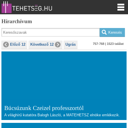
Hírarchívum
757-768 | 1523 találat
Előző 12
Következő 12
Ugrás
Búcsúzunk Czeizel professzortól
A világhírű kutatóra Balogh László, a MATEHETSZ elnöke emlékezik.