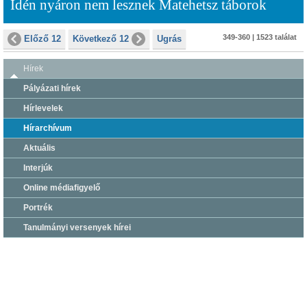
Idén nyáron nem lesznek Matehetsz táborok
349-360 | 1523 találat
Előző 12
Következő 12
Ugrás
Hírek
Pályázati hírek
Hírlevelek
Hírarchívum
Aktuális
Interjúk
Online médiafigyelő
Portrék
Tanulmányi versenyek hírei