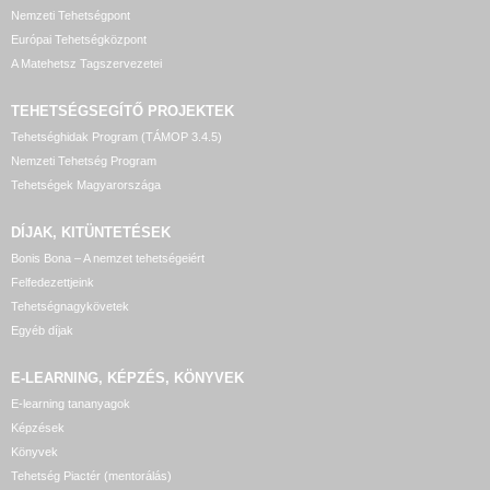
Nemzeti Tehetségpont
Európai Tehetségközpont
A Matehetsz Tagszervezetei
TEHETSÉGSEGÍTŐ
PROJEKTEK
Tehetséghidak Program (TÁMOP 3.4.5)
Nemzeti Tehetség Program
Tehetségek Magyarországa
DÍJAK, KITÜNTETÉSEK
Bonis Bona – A nemzet tehetségeiért
Felfedezettjeink
Tehetségnagykövetek
Egyéb díjak
E-LEARNING, KÉPZÉS, KÖNYVEK
E-learning tananyagok
Képzések
Könyvek
Tehetség Piactér (mentorálás)