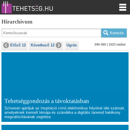
Hírarchívum
349-360 | 1523 találat
Előző 12
Következő 12
Ugrás
Tehetséggondozás a távoktatásban
Szívesen ajánljuk az Inspiráció című elektronikus folyóirat idei számait,
amelyeknek kiemelt témája és szándéka a digitális tanrend hatékony
megvalósításának segítése