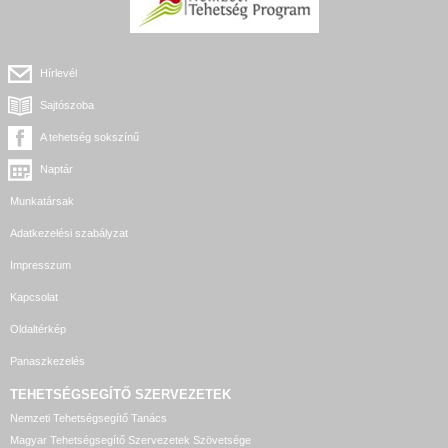
Hírlevél
Sajtószoba
A tehetség sokszínű
Naptár
Munkatársak
Adatkezelési szabályzat
Impresszum
Kapcsolat
Oldaltérkép
Panaszkezelés
TEHETSÉGSEGÍTŐ SZERVEZETEK
Nemzeti Tehetségsegítő Tanács
Magyar Tehetségsegítő Szervezetek Szövetsége