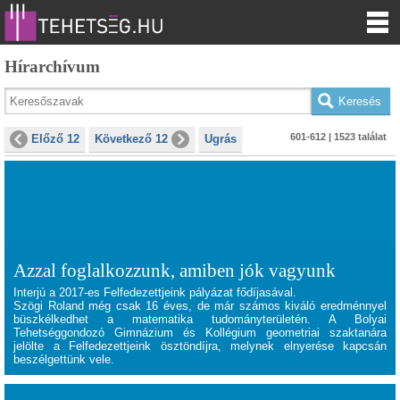
Hírarchívum
601-612 | 1523 találat
Előző 12
Következő 12
Ugrás
Azzal foglalkozzunk, amiben jók vagyunk
Interjú a 2017-es Felfedezettjeink pályázat fődíjasával.
Szögi Roland
még csak 16 éves, de már számos kiváló eredménnyel
büszkélkedhet a matematika tudományterületén. A Bolyai
Tehetséggondozó Gimnázium és Kollégium geometriai szaktanára
jelölte a Felfedezettjeink ösztöndíjra, melynek elnyerése kapcsán
beszélgettünk vele.