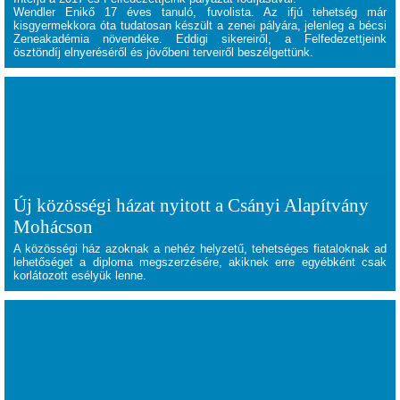
Wendler Enikő
17 éves tanuló, fuvolista. Az ifjú tehetség már
kisgyermekkora óta tudatosan készült a zenei pályára, jelenleg a bécsi
Zeneakadémia növendéke. Eddigi sikereiről, a Felfedezettjeink
ösztöndíj elnyeréséről és jövőbeni terveiről beszélgettünk.
Új közösségi házat nyitott a Csányi Alapítvány
Mohácson
A közösségi ház azoknak a nehéz helyzetű, tehetséges fiataloknak ad
lehetőséget a diploma megszerzésére, akiknek erre egyébként csak
korlátozott esélyük lenne.