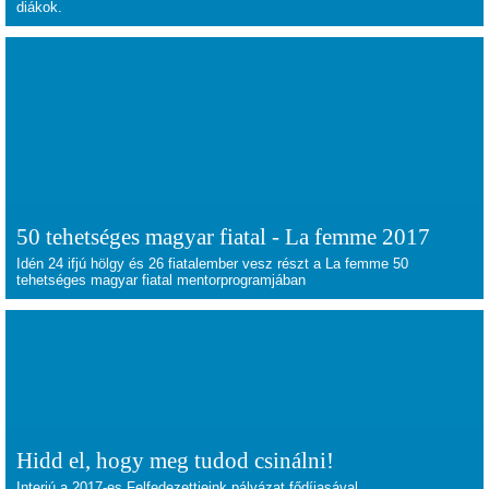
diákok.
50 tehetséges magyar fiatal - La femme 2017
Idén 24 ifjú hölgy és 26 fiatalember vesz részt a
La femme 50
tehetséges magyar fiatal mentorprogramjában
Hidd el, hogy meg tudod csinálni!
Interjú a 2017-es Felfedezettjeink pályázat fődíjasával.