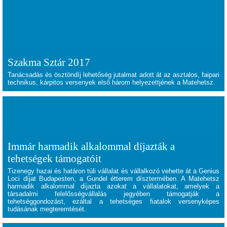
Szakma Sztár 2017
Tanácsadás és ösztöndíj lehetőség jutalmat adott át az asztalos, faipari
technikus, kárpitos versenyek első három helyezettjének a Matehetsz.
Immár harmadik alkalommal díjazták a
tehetségek támogatóit
Tizenegy hazai és határon túli vállalat és vállalkozó vehette át a Genius
Loci díjat Budapesten, a Gundel étterem dísztermében. A Matehetsz
harmadik alkalommal díjazta azokat a vállalatokat, amelyek a
társadalmi felelősségvállalás jegyében támogatják a
tehetséggondozást, ezáltal a tehetséges fiatalok versenyképes
tudásának megteremtését.