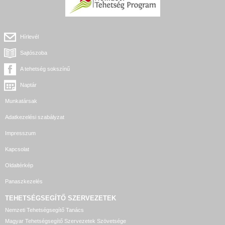
Hírlevél
Sajtószoba
A tehetség sokszínű
Naptár
Munkatársak
Adatkezelési szabályzat
Impresszum
Kapcsolat
Oldaltérkép
Panaszkezelés
TEHETSÉGSEGÍTŐ SZERVEZETEK
Nemzeti Tehetségsegítő Tanács
Magyar Tehetségsegítő Szervezetek Szövetsége