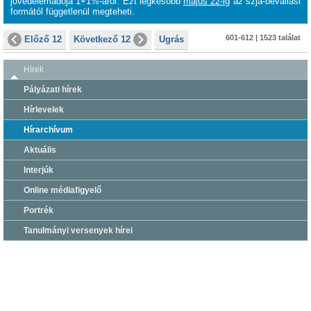
jövedelemadója 1+1%-áról.
Ezt legkésőbb
május 22-ig
az szja-bevallási
formától függetlenül megteheti.
601-612 | 1523 találat
Előző 12
Következő 12
Ugrás
Hírek
Pályázati hírek
Hírlevelek
Hírarchívum
Aktuális
Interjúk
Online médiafigyelő
Portrék
Tanulmányi versenyek hírei