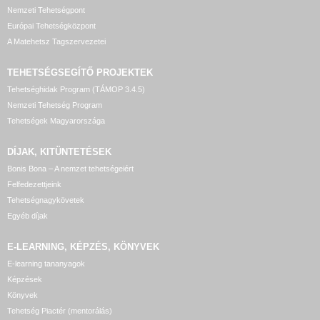
Nemzeti Tehetségpont
Európai Tehetségközpont
A Matehetsz Tagszervezetei
TEHETSÉGSEGÍTŐ
PROJEKTEK
Tehetséghidak Program (TÁMOP 3.4.5)
Nemzeti Tehetség Program
Tehetségek Magyarországa
DÍJAK, KITÜNTETÉSEK
Bonis Bona – A nemzet tehetségeiért
Felfedezettjeink
Tehetségnagykövetek
Egyéb díjak
E-LEARNING, KÉPZÉS, KÖNYVEK
E-learning tananyagok
Képzések
Könyvek
Tehetség Piactér (mentorálás)