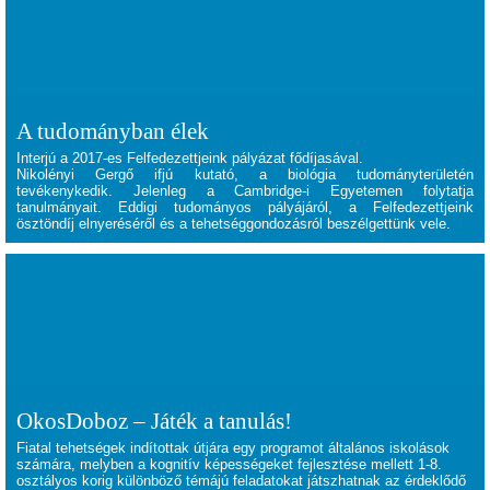
A tudományban élek
Interjú a 2017-es Felfedezettjeink pályázat fődíjasával.
Nikolényi Gergő
ifjú kutató, a biológia tudományterületén
tevékenykedik. Jelenleg a Cambridge-i Egyetemen folytatja
tanulmányait. Eddigi tudományos pályájáról, a Felfedezettjeink
ösztöndíj elnyeréséről és a tehetséggondozásról beszélgettünk vele.
OkosDoboz – Játék a tanulás!
Fiatal tehetségek indítottak útjára egy programot általános iskolások
számára, melyben a kognitív képességeket fejlesztése mellett 1-8.
osztályos korig különböző témájú feladatokat játszhatnak az érdeklődő