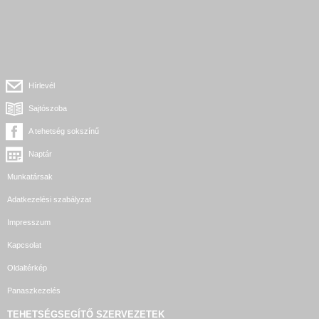
Hírlevél
Sajtószoba
A tehetség sokszínű
Naptár
Munkatársak
Adatkezelési szabályzat
Impresszum
Kapcsolat
Oldaltérkép
Panaszkezelés
TEHETSÉGSEGÍTŐ SZERVEZETEK