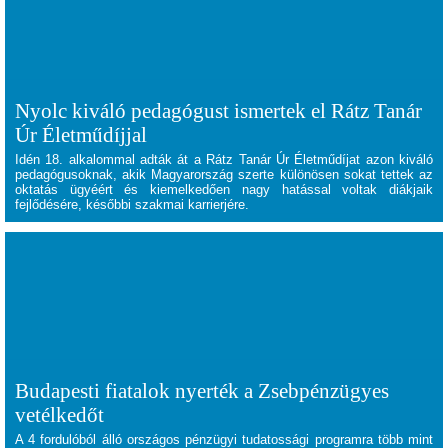
Nyolc kiváló pedagógust ismertek el Rátz Tanár
Úr Életműdíjjal
Idén 18. alkalommal adták át a Rátz Tanár Úr Életműdíjat azon kiváló
pedagógusoknak, akik Magyarország szerte különösen sokat tettek az
oktatás ügyéért és kiemelkedően nagy hatással voltak diákjaik
fejlődésére, későbbi szakmai karrierjére.
Budapesti fiatalok nyerték a Zsebpénzügyes
vetélkedőt
A 4 fordulóból álló országos pénzügyi tudatossági programra több mint