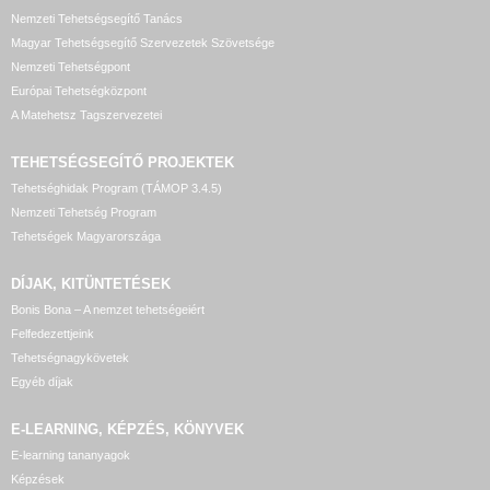
Nemzeti Tehetségsegítő Tanács
Magyar Tehetségsegítő Szervezetek Szövetsége
Nemzeti Tehetségpont
Európai Tehetségközpont
A Matehetsz Tagszervezetei
TEHETSÉGSEGÍTŐ
PROJEKTEK
Tehetséghidak Program (TÁMOP 3.4.5)
Nemzeti Tehetség Program
Tehetségek Magyarországa
DÍJAK, KITÜNTETÉSEK
Bonis Bona – A nemzet tehetségeiért
Felfedezettjeink
Tehetségnagykövetek
Egyéb díjak
E-LEARNING, KÉPZÉS, KÖNYVEK
E-learning tananyagok
Képzések