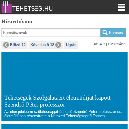
Hírarchívum
481-492 | 1523 találat
Előző 12
Következő 12
Ugrás
Tehetségek Szolgálatáért életműdíjat kapott
Szendrő Péter professzor
Az idén jubileumi születésnapját ünneplő Szendrő Péter professzor urat
életműdíjban részesítette a Nemzeti Tehetségsegítő Tanács.