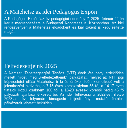
A Matehetsz az idei Pedagógus Expón
A Pedagógus Expó, "az év pedagógiai eseménye", 2025. február 22-én
került megrendezésre a Budapesti Kongresszusi Központban. Az idei
rendezvényen a Matehetsz előadóként és kiállítóként is képviseltette
magát.
Felfedezettjeink 2025
A Nemzeti Tehetségsegítő Tanács (NTT) évek óta nagy érdeklődés
mellett hirdeti meg „Felfedezettjeink” pályázatát, melyet az NTT jogi
képviseletét ellátó Matehetsz ír ki és értékel. Idén kiemelkedő volt a
jelentkezési aktivitás, a 7-13 éves korosztályban 55 fő, a 14-17 éves
fiatalok közül csaknem 100 fő, a 18-20 évesek köréből pedig 45 fő
pályázati ajánlása érkezett be. Az idei felhívásra a 2022-es, illetve
2023-as év folyamán kimagasló teljesítményt mutató fiatalok
pályázatait lehetett beküldeni.