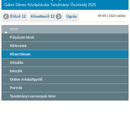
Gábor Dénes Középiskolai Tanulmányi Ösztöndíj 2025
49-60 | 1523 találat
Előző 12
Következő 12
Ugrás
Hírek
Pályázati hírek
Hírlevelek
Hírarchívum
Aktuális
Interjúk
Online médiafigyelő
Portrék
Tanulmányi versenyek hírei