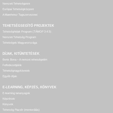
Nemzeti Tehetségpont
Európai Tehetségközpont
A Matehetsz Tagszervezetei
TEHETSÉGSEGÍTŐ
PROJEKTEK
Tehetséghidak Program (TÁMOP 3.4.5)
Nemzeti Tehetség Program
Tehetségek Magyarországa
DÍJAK, KITÜNTETÉSEK
Bonis Bona – A nemzet tehetségeiért
Felfedezettjeink
Tehetségnagykövetek
Egyéb díjak
E-LEARNING, KÉPZÉS, KÖNYVEK
E-learning tananyagok
Képzések
Könyvek
Tehetség Piactér (mentorálás)