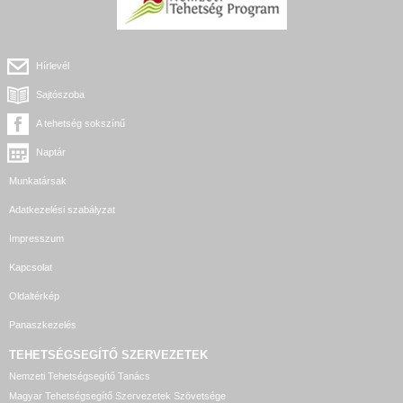
Hírlevél
Sajtószoba
A tehetség sokszínű
Naptár
Munkatársak
Adatkezelési szabályzat
Impresszum
Kapcsolat
Oldaltérkép
Panaszkezelés
TEHETSÉGSEGÍTŐ SZERVEZETEK
Nemzeti Tehetségsegítő Tanács
Magyar Tehetségsegítő Szervezetek Szövetsége