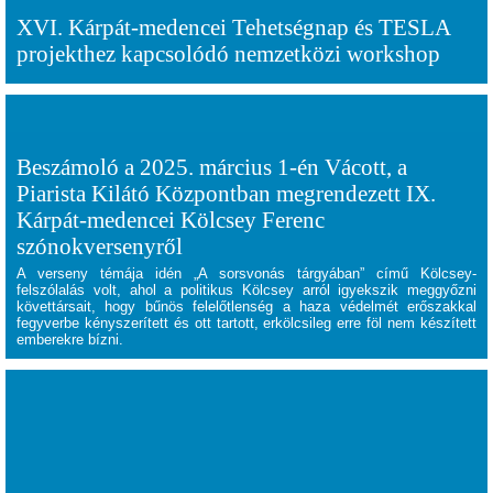
XVI. Kárpát-medencei Tehetségnap és TESLA
projekthez kapcsolódó nemzetközi workshop
Beszámoló a 2025. március 1-én Vácott, a
Piarista Kilátó Központban megrendezett IX.
Kárpát-medencei Kölcsey Ferenc
szónokversenyről
A verseny témája idén „A sorsvonás tárgyában” című Kölcsey-
felszólalás volt, ahol
a politikus Kölcsey arról igyekszik meggyőzni
követtársait, hogy bűnös felelőtlenség a haza védelmét erőszakkal
fegyverbe kényszerített és ott tartott, erkölcsileg erre föl nem készített
emberekre bízni.