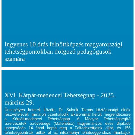
Ingyenes 10 órás felnőttképzés magyarországi
tehetségpontokban dolgozó pedagógusok
számára
XVI. Kárpát-medencei Tehetségnap - 2025.
március 29.
Ünnepélyes keretek között, Dr. Sulyok Tamás köztársasági elnök
részvételével, immáron tizenhatodik alkalommal került megrendezésre
a Kárpát-medencei Tehetségnap. A Magyar Tehetségsegítő
Szervezetek Szövetsége (Matehetsz) hagyományos éves díjátadó
ünnepségén 14 fiatal kapta meg a Felfedezettjeink díjat, és 155
tehetségpontnak adtak át az intézményi tehetséggondozó munkájuk