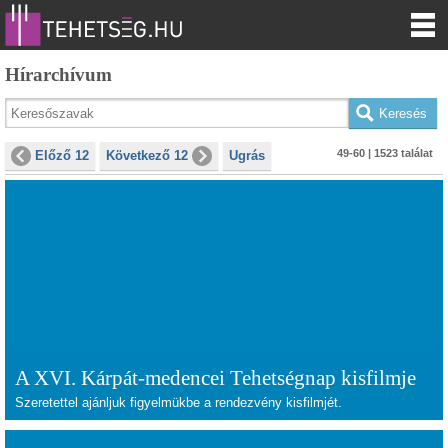
Hírarchívum
49-60 | 1523 találat
Előző 12
Következő 12
Ugrás
A XVI. Kárpát-medencei Tehetségnap kisfilmje
Szeretettel ajánljuk figyelmükbe a rendezvény kisfilmjét.