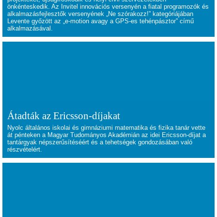
önkénteskedik. Az Invitel innovációs versenyén a fiatal programozók és
alkalmazásfejlesztők versenyének „Ne szórakozz!” kategóriájában
Levente győzött az „e-motion avagy a GPS-es tehénpásztor” című
alkalmazásával.
Átadták az Ericsson-díjakat
Nyolc általános iskolai és gimnáziumi matematika és fizika tanár vette
át pénteken a Magyar Tudományos Akadémián az idei Ericsson-díjat a
tantárgyak népszerűsítéséért és a tehetségek gondozásában való
részvételért.