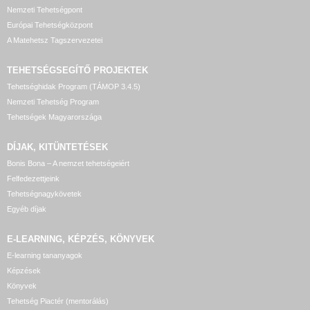
Nemzeti Tehetségpont
Európai Tehetségközpont
A Matehetsz Tagszervezetei
TEHETSÉGSEGÍTŐ
PROJEKTEK
Tehetséghidak Program (TÁMOP 3.4.5)
Nemzeti Tehetség Program
Tehetségek Magyarországa
DÍJAK, KITÜNTETÉSEK
Bonis Bona – A nemzet tehetségeiért
Felfedezettjeink
Tehetségnagykövetek
Egyéb díjak
E-LEARNING, KÉPZÉS, KÖNYVEK
E-learning tananyagok
Képzések
Könyvek
Tehetség Piactér (mentorálás)