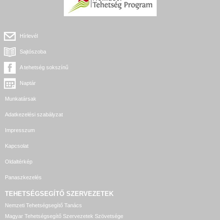
Hírlevél
Sajtószoba
A tehetség sokszínű
Naptár
Munkatársak
Adatkezelési szabályzat
Impresszum
Kapcsolat
Oldaltérkép
Panaszkezelés
TEHETSÉGSEGÍTŐ SZERVEZETEK
Nemzeti Tehetségsegítő Tanács
Magyar Tehetségsegítő Szervezetek Szövetsége