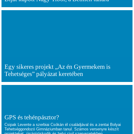
Egy sikeres projekt „Az én Gyermekem is
Tehetséges” pályázat keretében
GPS és tehénpásztor?
Csipak Levente a szerbiai Csókán él családjával és a zentai Bolyai
Tehetséggondozó Gimnáziumban tanul. Számos versenyre készít
projekteket, újságíróskodik és helyi civil szervezetekben