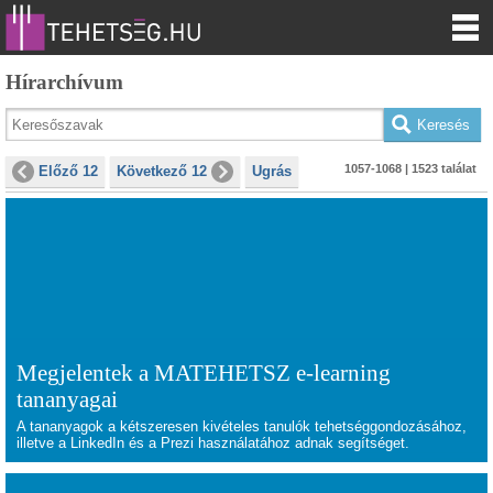
Hírarchívum
1057-1068 | 1523 találat
Előző 12
Következő 12
Ugrás
Megjelentek a MATEHETSZ e-learning
tananyagai
A tananyagok a kétszeresen kivételes tanulók tehetséggondozásához,
illetve a LinkedIn és a Prezi használatához adnak segítséget.