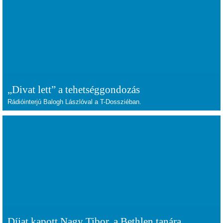
„Divat lett” a tehetséggondozás
Rádióinterjú Balogh Lászlóval a T-Dossziéban.
Díjat kapott Nagy Tibor, a Bethlen tanára