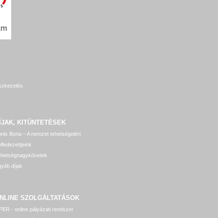
szkezelés
ÍJAK, KITÜNTETÉSEK
nis Bona – A nemzet tehetségeiért
lfedezettjeink
ehetségnagykövetek
yéb díjak
NLINE SZOLGÁLTATÁSOK
ER - online pályázati rendszer