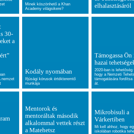
zet
Minek köszönhető a Khan
elhalasztásáról
Academy világsikere?
t
is 30-
seket a
ért”
Támogassa Ön i
hazai tehetsége
2020-ban is lehetőség 
Kodály nyomában
ban
hogy a Nemzeti Tehet
A nemzet
Ifjúsági kórusok értékteremtő
támogatására fordítsa
t
munkája
át.
Mentorok és
Mikrobisuli a
mentoráltak második
gram
Várkertiben
alkalommal vettek részt
Mi kell ahhoz, hogy eg
a Matehetsz
iskolában robotika te