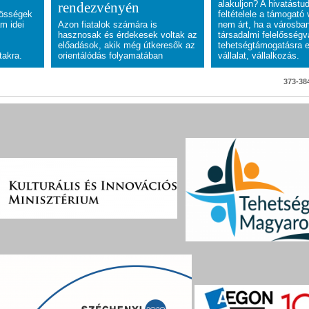
alakuljon? A hivatástud
rendezvényén
zösségek
feltételele a támogató 
am idei
Azon fiatalok számára is
nem árt, ha a városba
hasznosak és érdekesek voltak az
társadalmi felelősségvá
előadások, akik még útkeresők az
tehetségtámogatásra e
takra.
orientálódás folyamatában
vállalat, vállalkozás.
373-384