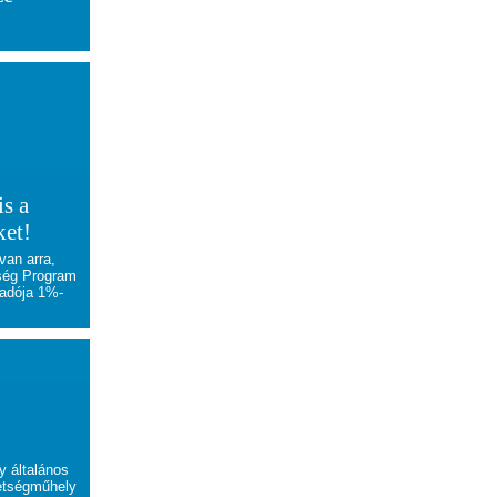
s a
ket!
van arra,
ség Program
 adója 1%-
y általános
hetségműhely