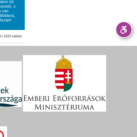
aton túl
vezető, s
n van
llalásra,
lszánt
 | 1523 találat