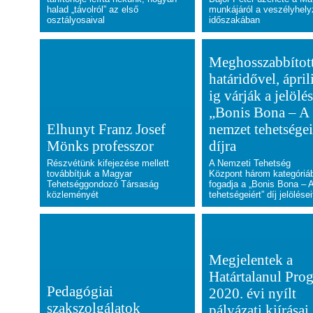
halad „távolról” az első
munkájáról a veszélyhely
osztályosaival
időszakában
Meghosszabbítot
határidővel, ápril
ig várják a jelölé
„Bonis Bona – A
Elhunyt Franz Josef
nemzet tehetségei
Mönks professzor
díjra
Részvétünk kifejezése mellett
A Nemzeti Tehetség
továbbítjuk a Magyar
Központ
három kategóriá
Tehetséggondozó Társaság
f
ogadja a „Bonis Bona – 
közleményét
tehetségeiért” díj jelölései
Megjelentek a
Határtalanul Pro
Pedagógiai
2020. évi nyílt
szakszolgálatok
pályázati kiírásai