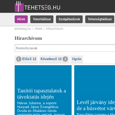
Hírek
Tutorhálózat
Szolgáltatások
Tehetséghálózat
tehetseg.hu
Hírek
Hírarchívum
Hírarchívum
Előző 12
Következő 12
Ugrás
Tanítói tapasztalatok a
távoktatás idején
Levél járvány ide
Halvax Julianna, a soproni
Hunyadi János Evangélikus
de a húsvétot vár
Óvoda és Általános Iskola
tanítónője leírta nekünk, hogyan
Bajor Péter üzenete a Ma