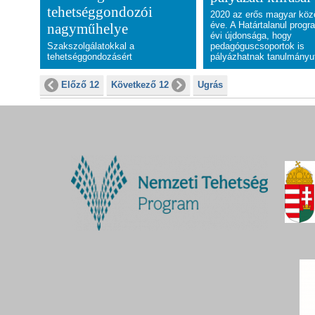
tehetséggondozói
2020 az erős magyar kö
éve. A Határtalanul progr
nagyműhelye
évi újdonsága, hogy
Szakszolgálatokkal a
pedagóguscsoportok is
tehetséggondozásért
pályázhatnak tanulmányu
Előző 12
Következő 12
Ugrás