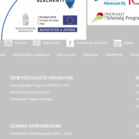
Hírlevél
Sajtószoba
A tehetség sokszínű
Naptár
sak
Adatkezelési szabályzat
Impresszum
Kapcsolat
Oldaltérkép
Pana
TEHETSÉGSEGÍTŐ
PROJEKTEK
D
Tehetséghidak Program (TÁMOP 3.4.5)
Bo
Nemzeti Tehetség Program
Fe
Tehetségek Magyarországa
T
Eg
SZAKMAI KONFERENCIÁK
O
A Matehetsz tehetségnapjai (2010 - 2024)
OP