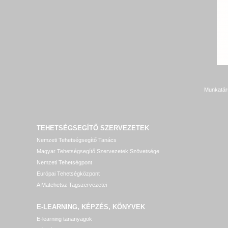
Munkatár
TEHETSÉGSEGÍTŐ SZERVEZETEK
Nemzeti Tehetségsegítő Tanács
Magyar Tehetségsegítő Szervezetek Szövetsége
Nemzeti Tehetségpont
Európai Tehetségközpont
A Matehetsz Tagszervezetei
E-LEARNING, KÉPZÉS, KÖNYVEK
E-learning tananyagok