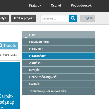
Fiatalok
Család
Pedagógusok
rtya
TESLA projekt
English
Hírek
Pályázati hírek
Hírlevelek
 | 1523 találat
Hírarchívum
Aktuális
Interjúk
Online médiafigyelő
Portrék
Tanulmányi versenyek hírei
Kárpát-
tségnap
ze