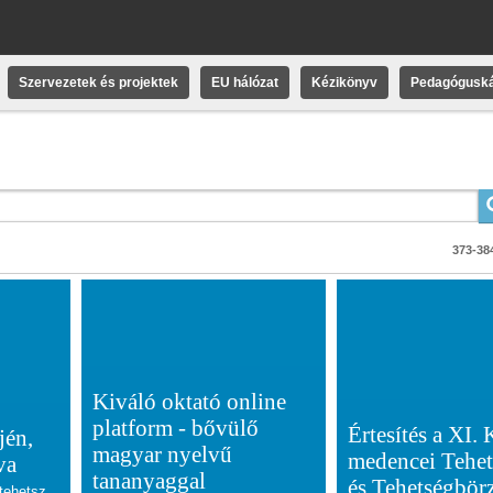
Szervezetek és projektek
EU hálózat
Kézikönyv
Pedagóguská
373-384
Kiváló oktató online
platform - bővülő
Értesítés a XI. 
jén,
magyar nyelvű
medencei Tehe
va
tananyaggal
és Tehetségbör
tehetsz